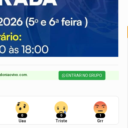
doniaovivo.com.​
ENTRAR NO GRUPO
0
0
1
Uau
Triste
Grr