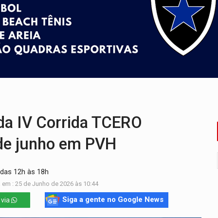
ão nacional com participação de Marcela Bonfim
huvas isoladas nesta sexta-feira (7)
delibera greve da educação municipal em Porto Velho
e oficina de Comunicação com oportunidade de integrar equipe
ardar armas de facção é preso com revólveres e espingardas
 da IV Corrida TCERO
 de junho em PVH
 das 12h às 18h
 em : 25 de Junho de 2026 às 10:44
Siga a gente no Google News
 via