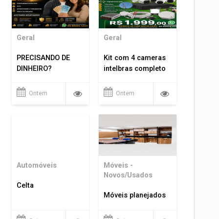
Geral
Geral
PRECISANDO DE
Kit com 4 cameras
DINHEIRO?
intelbras completo
Ontem
Ontem
Automóveis
Móveis -
Novos/Usados
Celta
Móveis planejados