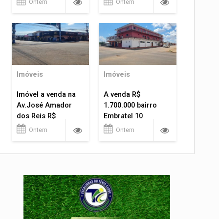
Ontem
Ontem
Imóveis
Imóveis
Imóvel a venda na
A venda R$
Av.José Amador
1.700.000 bairro
dos Reis R$
Embratel 10
1.400.000
apartamentos!
Ontem
Ontem