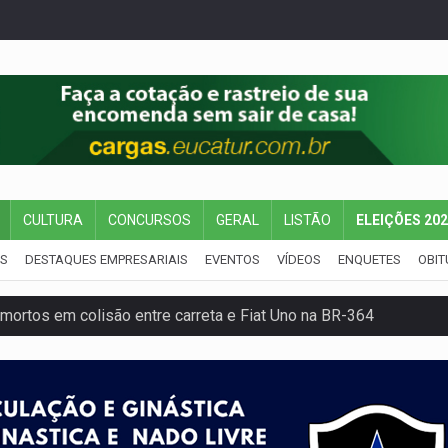
CULTURA
CONCURSOS
GERAL
LISTÃO
ELEIÇÕES 20
IS
DESTAQUES EMPRESARIAIS
EVENTOS
VÍDEOS
ENQUETES
OBIT
mortos em colisão entre carreta e Fiat Uno na BR-364
umprimento da legislação sobre transporte de cargas por em
 sexual infantil na internet e via IA
rgia nuclear, defesa e ciência em Brasília
o deixa quatro mortos e um em estado grave na BR