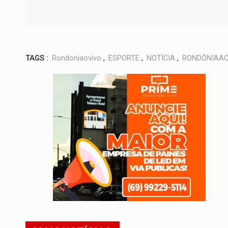
TAGS :
Rondoniaovivo
,
ESPORTE
,
NOTÍCIA
,
RONDÔNIAAO