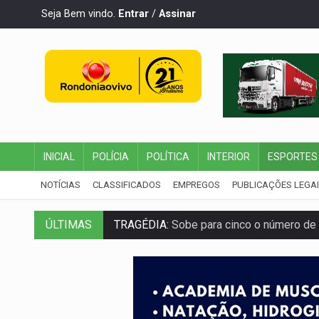
Seja Bem vindo.
Entrar
/
Assinar
INICIAL
POLÍCIA
POLÍTICA
INTERIOR
ESPORTES
NOTÍCIAS
CLASSIFICADOS
EMPREGOS
PUBLICAÇÕES LEGA
TRAGÉDIA:
Sobe para cinco o número de 
ÚLTIMAS
TRANSPORTE DE ARROZ:
MPF assegura c
DEEPFAKE:
Sancionada lei contra violência
COLEGIADO:
Brasil e Rússia discutem ene
URGENTE:
Colisão entre caminhão e carr