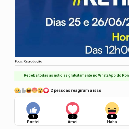
Foto: Reprodução
Receba todas as notícias gratuitamente no WhatsApp do Ron
2 pessoas reagiram a isso.
1
0
0
Gostei
Amei
Haha