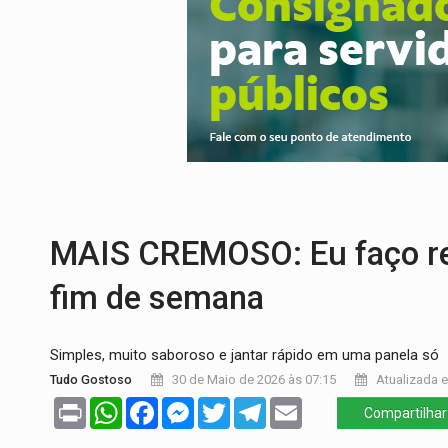
PROVA CONTÁBIL:
UNNESA apresenta do
VÍDEO:
Ciclista é atropelado por carro na
Publicação Legal:
AVISO DE LICITAÇÃO:
FUTEBOL:
Confira classificados e detalh
Publicação Legal:
CONCORRÊNCIA Nº 90
ECONOMIA:
Dia dos pais deve movimentar
MAIS CREMOSO: Eu faço re
fim de semana
Simples, muito saboroso e jantar rápido em uma panela só
Tudo Gostoso
30 de Maio de 2026 às 07:15
Atualizada e
Print
WhatsApp
Facebook
Messenger
Twitter
Telegram
Email
Compartilhar