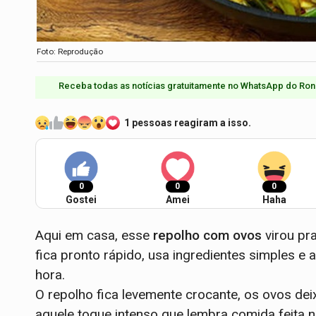
Foto: Reprodução
Receba todas as notícias gratuitamente no WhatsApp do Ron
1 pessoas reagiram a isso.
0
0
0
Gostei
Amei
Haha
Aqui em casa, esse
repolho com ovos
virou pr
fica pronto rápido, usa ingredientes simples e 
hora.
O repolho fica levemente crocante, os ovos d
aquele toque intenso que lembra comida feita