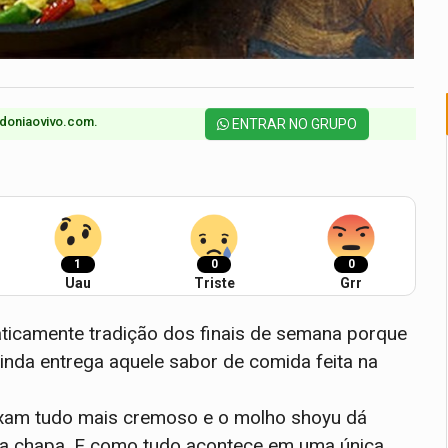
doniaovivo.com.​
ENTRAR NO GRUPO
1
0
0
Uau
Triste
Grr
aticamente tradição dos finais de semana porque
ainda entrega aquele sabor de comida feita na
eixam tudo mais cremoso e o molho shoyu dá
 na chapa. E como tudo acontece em uma única