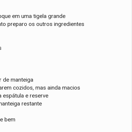
oque em uma tigela grande
o preparo os outros ingredientes
s
r de manteiga
carem cozidos, mas ainda macios
espátula e reserve
manteiga restante
re bem