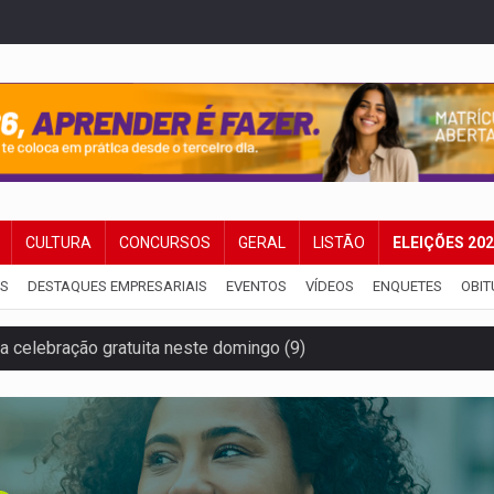
CULTURA
CONCURSOS
GERAL
LISTÃO
ELEIÇÕES 20
IS
DESTAQUES EMPRESARIAIS
EVENTOS
VÍDEOS
ENQUETES
OBIT
za celebração gratuita neste domingo (9)
 Madeira termina com explosivos apreendidos
5 milhões
 PREGÃO ELETRÔNICO Nº 90091/2025/SUPEL/RO