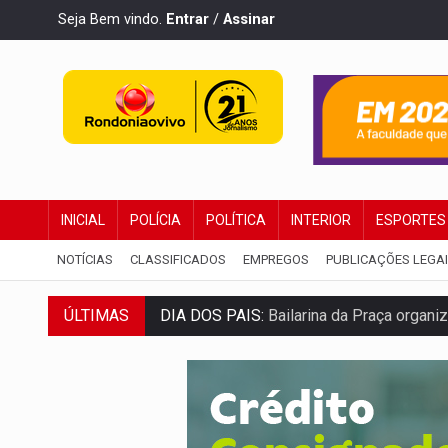
Seja Bem vindo.
Entrar
/
Assinar
INICIAL
POLÍCIA
POLÍTICA
INTERIOR
ESPORTES
NOTÍCIAS
CLASSIFICADOS
EMPREGOS
PUBLICAÇÕES LEGA
ÚLTIMAS
DIA DOS PAIS:
Bailarina da Praça organi
VÍDEO:
Perseguição a embarcação no rio
MEGA SENA:
Prêmio acumula para R$ 16
Publicação Legal:
AVISO DE LICITAÇÃO: