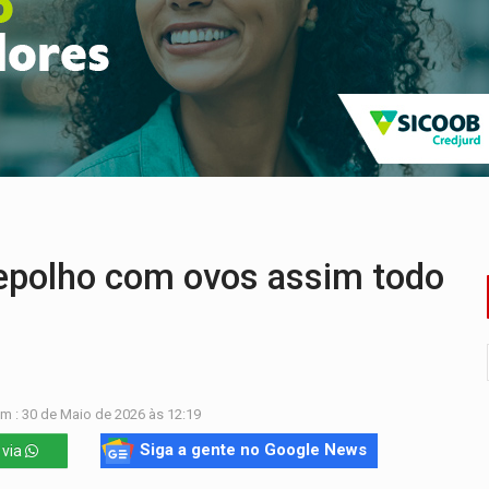
cumentos e questiona apreensão da PF em PVH
 região Central de Porto Velho
 PREGÃO ELETRÔNICO N.º 90136/2026/SUPEL/RO
es do sorteio da Copa do Brasil 2026
504/2025/SUPEL/RO
 R$ 8,5 bilhões e RO projeta alta de 8,8%
polho com ovos assim todo
m : 30 de Maio de 2026 às 12:19
Siga a gente no Google News
 via