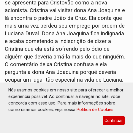
se apresenta para Cristovão como a nova
acionista. Cristina vai visitar dona Ana Joaquina e
lá encontra o padre João da Cruz. Ela conta que
mais uma vez perdeu seu emprego por ordem de
Luciana Duval. Dona Ana Joaquina fica indignada
e acaba cometendo a indiscrição de dizer a
Cristina que ela está sofrendo pelo ódio de
alguém que deveria amá-la mais do que ninguém.
O comentário deixa Cristina confusa e ela
pergunta a dona Ana Joaquina porquê deveria
ocupar um lugar tão especial na vida de Luciana.
Chiquititas (SBT, 19h15)
Augusta não deixa
Nós usamos cookies em nosso site para oferecer a melhor
Nícolas perceber que ela gostou do beijo. Magalí
experiência possível. Ao continuar a navegar no site, você
e Mateus se sentam à mesa com Kili e Connie.
concorda com esse uso. Para mais informações sobre
como usamos cookies, veja nossa
Política de Cookies
Durante a conversa Magalí convence Kili que ele
precisa esquecer Lili. Magalí está pensando
Continuar
seriamente em ir com Mateus para a Suíça. João