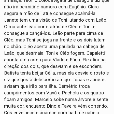
ameaça. Teófilo coloca Ágata de castigo e diz que
não irá permitir o namoro com Eugênio. Clara
segura a mão de Tati e consegue acalmá-la.
Janete tem uma visão de Toni lutando com Leão.
O mutante-leão corre atrás de Cléo e Toni e
consegue alcançá-los. Leão parte para cima de
Cléo, mas Toni se joga na frente e os dois lutam
no chão. Cléo acerta uma paulada na cabeça de
Leão, que desmaia. Toni e Cléo fogem. Capaletti
aponta uma arma para Vlado e Fúria. Ele atira na
direção dos dois, que desviam e se escondem.
Batista tenta beijar Célia, mas ela desvia o rosto e
diz que gosta dele como amigo. Lucas e Janete
avisam que irão para ilha. Demétrio troca
cumprimentos com Vavá e Pachola e os quatro
ficam amigos. Marcelo sobe numa árvore e sente
muita dor, enquanto Dino e Taveira vêm correndo.
Cris envelhece e aparece com barba e cabelo