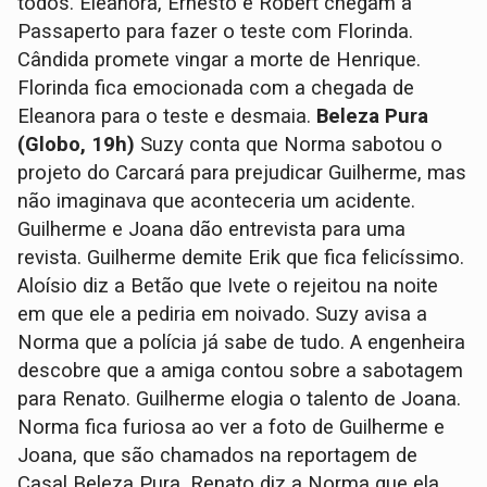
todos. Eleanora, Ernesto e Robert chegam a
Passaperto para fazer o teste com Florinda.
Cândida promete vingar a morte de Henrique.
Florinda fica emocionada com a chegada de
Eleanora para o teste e desmaia.
Beleza Pura
(Globo, 19h)
Suzy conta que Norma sabotou o
projeto do Carcará para prejudicar Guilherme, mas
não imaginava que aconteceria um acidente.
Guilherme e Joana dão entrevista para uma
revista. Guilherme demite Erik que fica felicíssimo.
Aloísio diz a Betão que Ivete o rejeitou na noite
em que ele a pediria em noivado. Suzy avisa a
Norma que a polícia já sabe de tudo. A engenheira
descobre que a amiga contou sobre a sabotagem
para Renato. Guilherme elogia o talento de Joana.
Norma fica furiosa ao ver a foto de Guilherme e
Joana, que são chamados na reportagem de
Casal Beleza Pura. Renato diz a Norma que ela