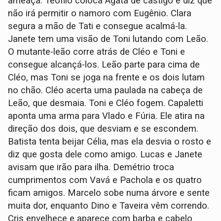
ameaça. Teófilo coloca Ágata de castigo e diz que
não irá permitir o namoro com Eugênio. Clara
segura a mão de Tati e consegue acalmá-la.
Janete tem uma visão de Toni lutando com Leão.
O mutante-leão corre atrás de Cléo e Toni e
consegue alcançá-los. Leão parte para cima de
Cléo, mas Toni se joga na frente e os dois lutam
no chão. Cléo acerta uma paulada na cabeça de
Leão, que desmaia. Toni e Cléo fogem. Capaletti
aponta uma arma para Vlado e Fúria. Ele atira na
direção dos dois, que desviam e se escondem.
Batista tenta beijar Célia, mas ela desvia o rosto e
diz que gosta dele como amigo. Lucas e Janete
avisam que irão para ilha. Demétrio troca
cumprimentos com Vavá e Pachola e os quatro
ficam amigos. Marcelo sobe numa árvore e sente
muita dor, enquanto Dino e Taveira vêm correndo.
Cris envelhece e aparece com barba e cabelo