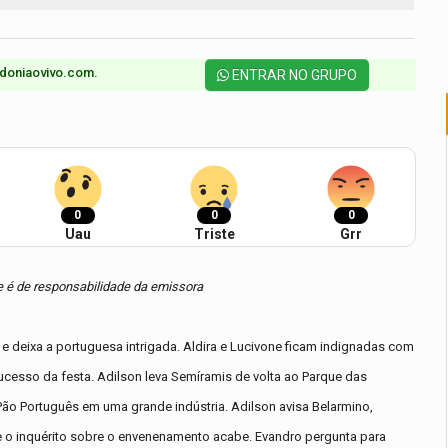
doniaovivo.com.​
ENTRAR NO GRUPO
0
0
0
Uau
Triste
Grr
 e é de responsabilidade da emissora
e deixa a portuguesa intrigada. Aldira e Lucivone ficam indignadas com
ucesso da festa. Adilson leva Semíramis de volta ao Parque das
 Pão Português em uma grande indústria. Adilson avisa Belarmino,
ue o inquérito sobre o envenenamento acabe. Evandro pergunta para