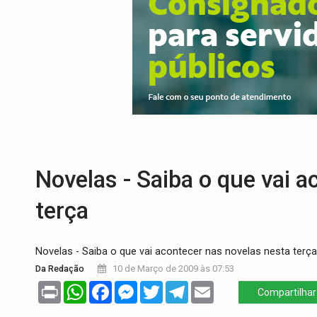
DEFESA:
Exército testa inovações no com
TEMAS SOCIOAMBIENTAIS:
Em Itapuã d
PREVISÃO:
Interior de Rondônia terá sáb
INFRAESTRUTURA:
Após quase 30 anos d
A ILHA:
Coreografia de Rondônia estreia 
TRÁGICO:
Pai do 'Xandy Motocross' mor
Novelas - Saiba o que vai a
terça
Novelas - Saiba o que vai acontecer nas novelas nesta terça
Da Redação
10 de Março de 2009 às 07:53
Print
WhatsApp
Facebook
Messenger
Twitter
Telegram
Email
Compartilhar