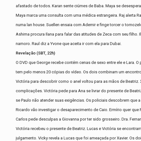
afastado de todos. Karan sente ciúmes de Baba. Maya se desespera 
Maya marca uma consulta com uma médica estrangeira. Raj alerta Rav
numa lan house. Suellen ensaia com Ademir e finge torcer o tornoze
Ashima procura Ilana para falar das atitudes de Zeca com seu filho. I
namoro. Raul diz a Yvone que aceita ir com ela para Dubai.
Revelação (SBT, 22h)
O DVD que George recebe contém cenas de sexo entre ele e Lara. O pr
tem pelo menos 20 cópias do vídeo. Os dois combinam um encontro.
Victória para descobrir como o anel voltou para as mãos de Beatriz. 
complicações. Victória pede para Ana se livrar do presente de Beatri
se Paulo não atender suas exigências. Os policiais descobrem que a
Ricardo vão investigar o desaparecimento de Caio. Ermírio quer que 
Carlos pede desculpas a Giovanna por ter sido grosseiro. Dra. Fern
Victória recebeu o presente de Beatriz. Lucas e Victória se encontra
julgamento. Vicky revela a Lucas que foi ameaçada por Xavier. Os do