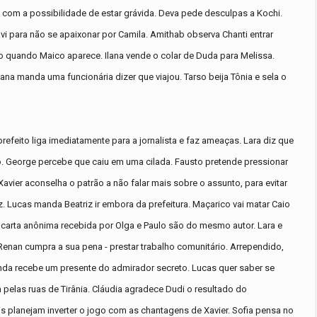
com a possibilidade de estar grávida. Deva pede desculpas a Kochi.
i para não se apaixonar por Camila. Amithab observa Chanti entrar
lo quando Maico aparece. Ilana vende o colar de Duda para Melissa.
lana manda uma funcionária dizer que viajou. Tarso beija Tônia e sela o
efeito liga imediatamente para a jornalista e faz ameaças. Lara diz que
 George percebe que caiu em uma cilada. Fausto pretende pressionar
Xavier aconselha o patrão a não falar mais sobre o assunto, para evitar
z. Lucas manda Beatriz ir embora da prefeitura. Maçarico vai matar Caio
 carta anônima recebida por Olga e Paulo são do mesmo autor. Lara e
Renan cumpra a sua pena - prestar trabalho comunitário. Arrependido,
anda recebe um presente do admirador secreto. Lucas quer saber se
m pelas ruas de Tirânia. Cláudia agradece Dudi o resultado do
is planejam inverter o jogo com as chantagens de Xavier. Sofia pensa no