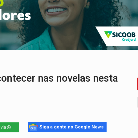
bate a drones durante exercício antiaéreo
o Oeste, CINEMAZÔNIA leva cinema amazônico a estudantes na
ado (8) de calor intenso e tempo firme
e espera, asfalto chega ao bairro Nova Esperança
na programação do Festival de Dança de Joinville
re em acidente na BR-364
contecer nas novelas nesta
Siga a gente no Google News
 via