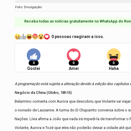
Foto: Divulgação
Receba todas as notícias gratuitamente no WhatsApp do Ron
0 pessoas reagiram a isso.
0
0
0
Gostei
Amei
Haha
A programação está sujeita a alteração devido à edição dos capítulos
Negócio da China (Globo, 18h15)
Belarmino comenta com Aurora que descobriu que Violante vai viajar 
o noivado de Lausanne. A turma do El Chaparrito conversa sobre o s
Nações. Lívia afirma a João que nada irá impedi-la de transformar o
Violante, Aurora e Tozé que eles não poderão deixar a cidade até q