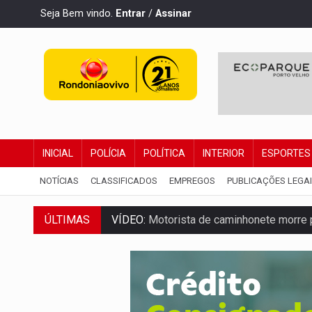
Seja Bem vindo.
Entrar
/
Assinar
INICIAL
POLÍCIA
POLÍTICA
INTERIOR
ESPORTES
NOTÍCIAS
CLASSIFICADOS
EMPREGOS
PUBLICAÇÕES LEGA
ÚLTIMAS
VÍDEO:
Motorista de caminhonete morre p
LAZER:
Seis lugares gratuitos para apro
VÍDEO:
FTICCO e Força Tática prendem 
INCLUSÃO:
Prefeitura fortalece parceri