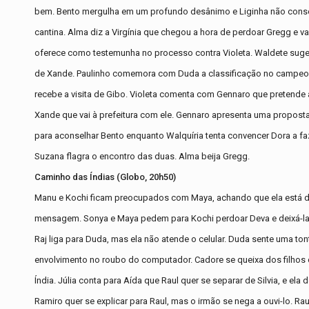
bem. Bento mergulha em um profundo desânimo e Liginha não conse
cantina. Alma diz a Virgínia que chegou a hora de perdoar Gregg e va
oferece como testemunha no processo contra Violeta. Waldete sugere 
de Xande. Paulinho comemora com Duda a classificação no campeona
recebe a visita de Gibo. Violeta comenta com Gennaro que pretende ac
Xande que vai à prefeitura com ele. Gennaro apresenta uma proposta
para aconselhar Bento enquanto Walquíria tenta convencer Dora a fa
Suzana flagra o encontro das duas. Alma beija Gregg.
Caminho das Índias (Globo, 20h50)
Manu e Kochi ficam preocupados com Maya, achando que ela está do
mensagem. Sonya e Maya pedem para Kochi perdoar Deva e deixá-la vis
Raj liga para Duda, mas ela não atende o celular. Duda sente uma tont
envolvimento no roubo do computador. Cadore se queixa dos filhos c
Índia. Júlia conta para Aída que Raul quer se separar de Silvia, e e
Ramiro quer se explicar para Raul, mas o irmão se nega a ouvi-lo. Raul