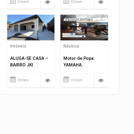
Ontem
Ontem
Imóveis
Náutica
ALUGA-SE CASA –
Motor de Popa
BAIRRO JKI
YAMAHA.
Ontem
Ontem