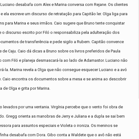
. Luciano desabafa com Alex e Marina conversa com Rejane. Os clientes
ela escreve um discurso de retratação para Capitão ler. Olga liga para
s para Marina e seus irmãos. Caio sugere que Bruno tente conquistar
e o discurso escrito por Filó o responsabiliza pela adulteração dos
ocumentos de transferência e pede sigilo a Rubem. Capitão convence
 de Caju. Caio dá dicas a Bruno sobre os livros preferidos de Paula
ção com Filó e planeja desmascará-la ao lado de Adamastor. Luciano não
rá-la. Marina revela a Olga que não consegue esquecer Luciano e a avó
e. Caio encontra os documentos sobre a mesa e se anima ao descobrir
 de Olga e grita por Marina.
ão levados por uma ventania. Virgínia percebe que o vento foi obra de
. Gregg orienta as manobras de Jerry e Juliana e a dupla se sai bem
sora para assuntos especiais e Violeta o ironiza. Os meninos se
finha desabafa com Dora. Gibo conta a Waldete que o avô não está