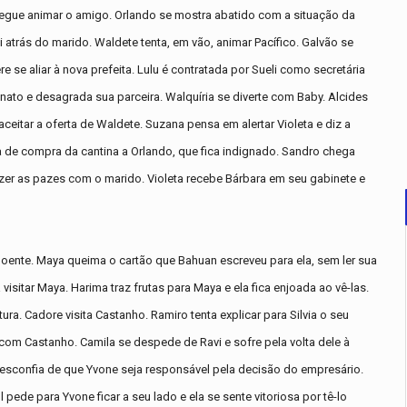
gue animar o amigo. Orlando se mostra abatido com a situação da
i atrás do marido. Waldete tenta, em vão, animar Pacífico. Galvão se
se aliar à nova prefeita. Lulu é contratada por Sueli como secretária
to e desagrada sua parceira. Walquíria se diverte com Baby. Alcides
eitar a oferta de Waldete. Suzana pensa em alertar Violeta e diz a
 de compra da cantina a Orlando, que fica indignado. Sandro chega
zer as pazes com o marido. Violeta recebe Bárbara em seu gabinete e
ente. Maya queima o cartão que Bahuan escreveu para ela, sem ler sua
itar Maya. Harima traz frutas para Maya e ela fica enjoada ao vê-las.
ura. Cadore visita Castanho. Ramiro tenta explicar para Silvia o seu
om Castanho. Camila se despede de Ravi e sofre pela volta dele à
la desconfia de que Yvone seja responsável pela decisão do empresário.
 pede para Yvone ficar a seu lado e ela se sente vitoriosa por tê-lo