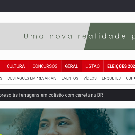
CULTURA
CONCURSOS
GERAL
LISTÃO
ELEIÇÕES 20
IS
DESTAQUES EMPRESARIAIS
EVENTOS
VÍDEOS
ENQUETES
OBIT
reso às ferragens em colisão com carreta na BR
veitar o fim de semana em Porto Velho
membro do CV com arma e drogas em boca de fumo
a com a APAE para ampliar ações voltadas a PCD's