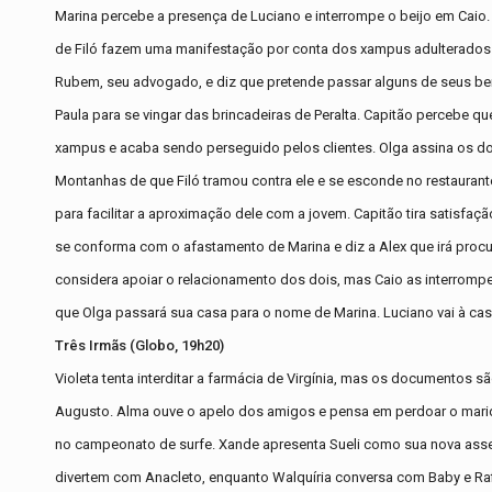
Marina percebe a presença de Luciano e interrompe o beijo em Caio
de Filó fazem uma manifestação por conta dos xampus adulterados e 
Rubem, seu advogado, e diz que pretende passar alguns de seus ben
Paula para se vingar das brincadeiras de Peralta. Capitão percebe qu
xampus e acaba sendo perseguido pelos clientes. Olga assina os d
Montanhas de que Filó tramou contra ele e se esconde no restaurante
para facilitar a aproximação dele com a jovem. Capitão tira satisfa
se conforma com o afastamento de Marina e diz a Alex que irá procu
considera apoiar o relacionamento dos dois, mas Caio as interromp
que Olga passará sua casa para o nome de Marina. Luciano vai à casa
Três Irmãs (Globo, 19h20)
Violeta tenta interditar a farmácia de Virgínia, mas os documentos s
Augusto. Alma ouve o apelo dos amigos e pensa em perdoar o marido
no campeonato de surfe. Xande apresenta Sueli como sua nova asses
divertem com Anacleto, enquanto Walquíria conversa com Baby e Ra