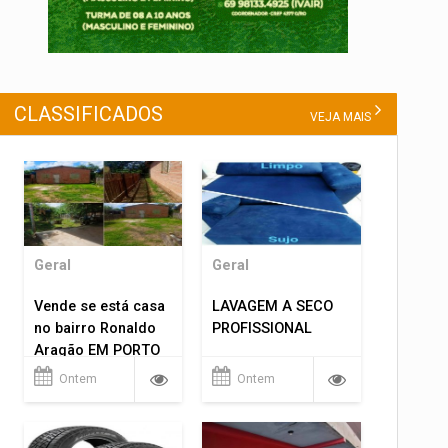
CLASSIFICADOS
VEJA MAIS
Geral
Geral
Vende se está casa
LAVAGEM A SECO
no bairro Ronaldo
PROFISSIONAL
Aragão EM PORTO
VELHO RO.
Ontem
Ontem