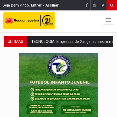
Seja Bem vindo.
Entrar
/
Assinar
ÚLTIMAS
PROTEGE A TERRA:
China descobre como explodir asteroide com bomba n
VÍDEO:
Motociclista morre após bater na traseira de camin
PARECE UM NUGGET:
Essa receita com frango virou o meu ja
EMPREENDEDORISMO:
7 negócios que podem começar com pouco dinheiro e vi
GIGANTE DA AMÉRICA:
Brasil reúne dimensão continental e posição estratégic
INDEPENDÊNCIA:
10 dicas importantes para quem quer mo
VARCENA:
Cientistas descobrem nova espécie de rã em florestas alagada
BARGANHA:
Vai comprar celular usado? Veja como consultar o a