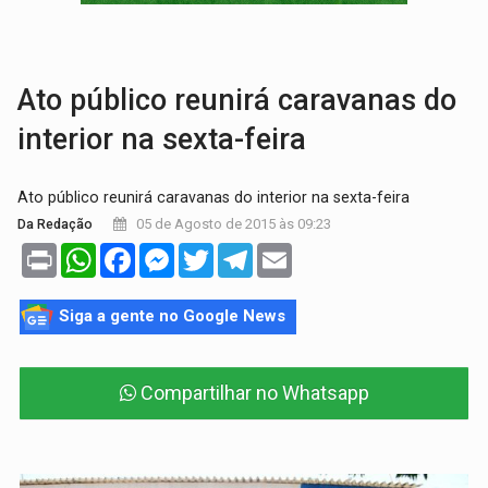
AMOR PERDIDO DÓI:
Luto amoroso não tem prazo, mas exige aten
TECNOLOGIA:
Empresas de Xangai aprimoram robôs de IA incorporada em 
Ato público reunirá caravanas do
interior na sexta-feira
Ato público reunirá caravanas do interior na sexta-feira
05 de Agosto de 2015 às 09:23
Da Redação
Print
WhatsApp
Facebook
Messenger
Twitter
Telegram
Email
Siga a gente no Google News
Compartilhar no Whatsapp