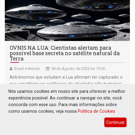
OVNIS NA LUA: Cientistas alertam para
possível base secreta no satélite natural da
Terra
Brasil e Mundo
08 de Agosto de 2026 às 19:00
Astrônomos que estudam a Lua afirmam ter capturado o
que acreditam ser evidências de atividades não humanas
tecnologicamente avançadas (OVNIs) na Lua e em sua
Nós usamos cookies em nosso site para oferecer a melhor
órbita
experiência possível. Ao continuar a navegar no site, você
concorda com esse uso. Para mais informações sobre
como usamos cookies, veja nossa
Política de Cookies
Continuar