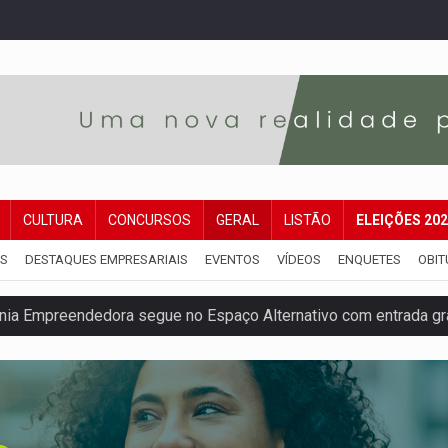
CULTURA
CONCURSOS
GERAL
LISTÃO
ELEIÇÕES 20
IS
DESTAQUES EMPRESARIAIS
EVENTOS
VÍDEOS
ENQUETES
OBIT
nia Empreendedora segue no Espaço Alternativo com entrada gra
a de Porto Velho pede exoneração do cargo
s e exames especializados durante expedição do SUS
 R$ 8,5 bilhões e RO projeta alta de 8,8%