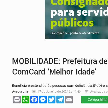
DIA DOS PAIS:
Bailarina da Praça organi
VÍDEO:
Perseguição a embarcação no rio
MEGA SENA:
Prêmio acumula para R$ 16
Publicação Legal:
AVISO DE LICITAÇÃO:
PROVA CONTÁBIL:
UNNESA apresenta do
BAIRRO TEIXEIRÃO:
MPF cobra regulariz
MOBILIDADE: Prefeitura de 
ComCard ‘Melhor Idade’
Benefício é estendido às pessoas com deficiência (PCD) e
Assessoria
17 de Janeiro de 2024 às 11:46
Atualizada e
Print
WhatsApp
Facebook
Messenger
Twitter
Telegram
Email
Compartilhar