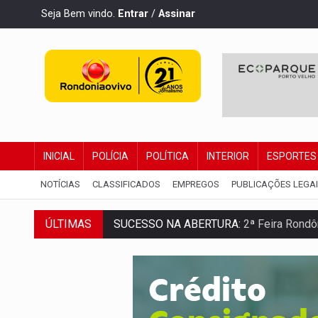
Seja Bem vindo.
Entrar
/
Assinar
INICIAL
POLÍCIA
POLÍTICA
INTERIOR
ESPORTES
NOTÍCIAS
CLASSIFICADOS
EMPREGOS
PUBLICAÇÕES LEGA
SUCESSO NA ABERTURA:
2ª Feira Rondô
ÚLTIMAS
REESTRUTURAÇÃO:
Secretário da Seinfr
SAÚDE INDÍGENA:
Pirahã terão consulta
ECONOMIA:
Dia dos pais deve movimentar