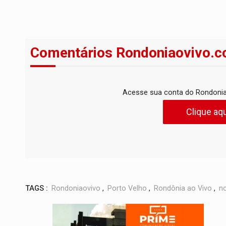
Comentários Rondoniaovivo.c
Acesse sua conta do Rondonia
Clique aqu
TAGS :
Rondoniaovivo
,
Porto Velho
,
Rondônia ao Vivo
,
no