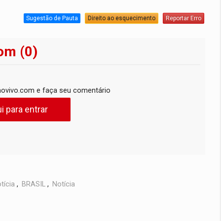
Sugestão de Pauta
Direito ao esquecimento
Reportar Erro
om (0)
ovivo.com e faça seu comentário
i para entrar
tícia
,
BRASIL
,
Notícia