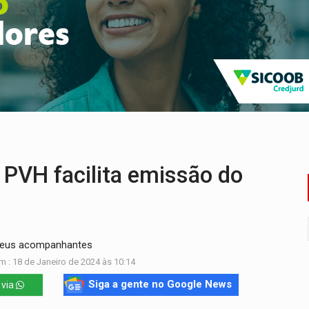
za celebração gratuita neste domingo (9)
 Madeira termina com explosivos apreendidos
5 milhões
 PREGÃO ELETRÔNICO Nº 90091/2025/SUPEL/RO
cumentos e questiona apreensão da PF em PVH
ação fundiária da comunidade Nova Colina
PVH facilita emissão do
 seus acompanhantes
m : 18 de Janeiro de 2024 às 10:14
Siga a gente no Google News
 via