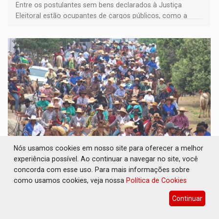
Entre os postulantes sem bens declarados à Justiça
Eleitoral estão ocupantes de cargos públicos, como a
deputada federal Cristiane Lopes (PODE), o vereador
Pedro Geovar (PP) e a vice-prefeita Magna dos Anjos
(NOVO)
Nós usamos cookies em nosso site para oferecer a melhor
INTERIOR: Ouro Preto do Oeste realiza
experiência possível. Ao continuar a navegar no site, você
Cavalgada da Expo Show Norte neste sábado
concorda com esse uso. Para mais informações sobre
como usamos cookies, veja nossa
Política de Cookies
Cultura
06 de Agosto de 2026 às 14:39
Tradicional desfile de cavaleiros e amazonas abre a
Continuar
programação da Expo Show Norte 2026 e deve reunir