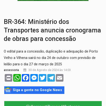
TRANSPORTE DE ARROZ:
MPF assegura cumprimento da legislação sobre transporte d
DEEPFAKE:
Sancionada lei contra violência sexual infantil na inte
BR-364: Ministério dos
Transportes anuncia cronograma
de obras para concessão
O edital para a concessão, duplicação e adequação de Porto
Velho a Vilhena sairá no dia 24 de outubro com previsão de
leilão para o dia 27 de março de 2025
30 de Agosto de 2024 às 14:03
assessoria
Print
WhatsApp
Facebook
Messenger
Twitter
Telegram
Email
Siga a gente no Google News