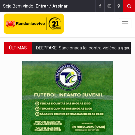
Seja Bem vindo.
Entrar
/
Assinar
ÚLTIMAS
COLEGIADO:
Brasil e Rússia discutem energia nuclear, defesa e ciênc
URGENTE:
Colisão entre caminhão e carro deixa quatro mortos e um em est
ENCONTRO:
Amazônia Negra ganha projeção nacional com participação de M
PREVISÃO:
Porto Velho tem chances de chuvas isoladas nesta se
SINDICATOS UNIDOS:
Assembleia Geral delibera greve da educação municip
PROCESSO SELETIVO:
Rondoniaovivo abre oficina de Comunicação com oportunidade
AGOSTO LILÁS:
MPRO lança de portal e promove reflexão sobre trajetória da Le
REGULARIZAÇÃO:
Refis 2026 segue até o fim do ano para regulariz