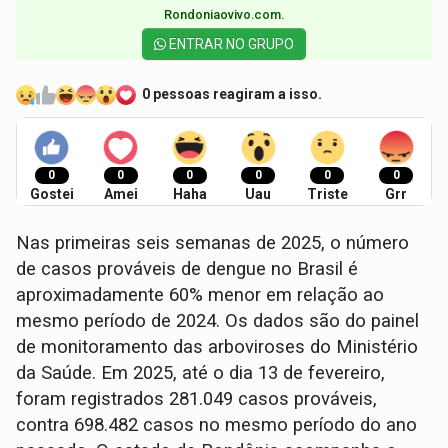
Rondoniaovivo.com.​
ENTRAR NO GRUPO
0 pessoas reagiram a isso.
0
0
0
0
0
0
Gostei
Amei
Haha
Uau
Triste
Grr
Nas primeiras seis semanas de 2025, o número
de casos prováveis de dengue no Brasil é
aproximadamente 60% menor em relação ao
mesmo período de 2024. Os dados são do painel
de monitoramento das arboviroses do Ministério
da Saúde. Em 2025, até o dia 13 de fevereiro,
foram registrados 281.049 casos prováveis,
contra 698.482 casos no mesmo período do ano