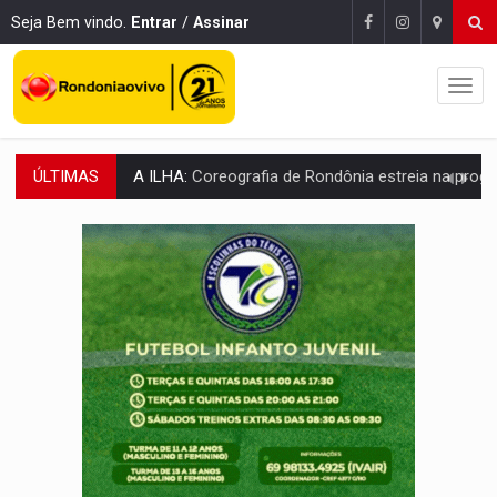
Seja Bem vindo.
Entrar
/
Assinar
ÚLTIMAS
ELEIÇÕES 2026:
Sgt. Mouza esclarece 'erro de digitação' em declaração de patrim
JUDICIÁRIO:
Sinjur parabeniza servidores pelo adicional de incentivo com ef
Publicação Legal:
AVISO DE LICITAÇÃO: Pregão Eletrônico Nº 12/2026
BR-364:
Polícia apreende mais de uma tonelada de drogas em fundo fal
EMOCIONE:
PRESENTES: Confira os sorteados na promoção de 
VOVÔ LADRÃO:
Idoso é filmado furtando bicicleta na frente
JUSTIÇA:
Comarca de Nova Mamoré terá seu primeiro jú
ADAILTON FÚRIA:
Assessoria denuncia suposto ataque com perfis falso