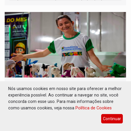
a regularização de ocupantes de boa fé
SUCESSO NA ABERTURA: 2ª Feira Rondônia
Empreendedora segue no Espaço
Nós usamos cookies em nosso site para oferecer a melhor
Alternativo com entrada gratuita até
experiência possível. Ao continuar a navegar no site, você
domingo
concorda com esse uso. Para mais informações sobre
como usamos cookies, veja nossa
Política de Cookies
Comunidade
07 de Agosto de 2026 às 10:40
Programação reúne em um só lugar o melhor da
Continuar
economia criativa do estado