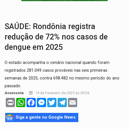
INFRAESTRUTURA:
Após quase 30 anos de espera, asfalto chega ao bairr
A ILHA:
Coreografia de Rondônia estreia na programação do Festival de Dan
SAÚDE: Rondônia registra
redução de 72% nos casos de
dengue em 2025
O estado acompanha o cenário nacional quando foram
registrados 281.049 casos prováveis nas seis primeiras
semanas de 2025, contra 698.482 no mesmo período do ano
passado
14 de Fevereiro de 2025 às 09:04
Assessoria
Print
WhatsApp
Facebook
Messenger
Twitter
Telegram
Email
Siga a gente no Google News