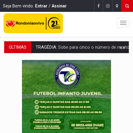
Seja Bem vindo.
Entrar
/
Assinar
ÚLTIMAS
TRANSPORTE DE ARROZ:
MPF assegura cumprimento da legislação sobre transporte d
DEEPFAKE:
Sancionada lei contra violência sexual infantil na inte
COLEGIADO:
Brasil e Rússia discutem energia nuclear, defesa e ciênc
URGENTE:
Colisão entre caminhão e carro deixa quatro mortos e um em est
ENCONTRO:
Amazônia Negra ganha projeção nacional com participação de M
PREVISÃO:
Porto Velho tem chances de chuvas isoladas nesta se
SINDICATOS UNIDOS:
Assembleia Geral delibera greve da educação municip
PROCESSO SELETIVO:
Rondoniaovivo abre oficina de Comunicação com oportunidade