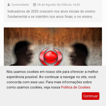
Comunidade
06 de Agosto de 2026 às 14:30
Indicadores de 2025 crescem nos anos iniciais do ensino
fundamental e se mantêm nos anos finais; e no ensino
médio
Nós usamos cookies em nosso site para oferecer a melhor
experiência possível. Ao continuar a navegar no site, você
concorda com esse uso. Para mais informações sobre
VULGO 'UNIÃO': Chefe de facção criminosa é
como usamos cookies, veja nossa
Política de Cookies
preso durante operação policial
Continuar
Polícia
06 de Agosto de 2026 às 14:11
Acusado ainda tentou fugir para um matagal