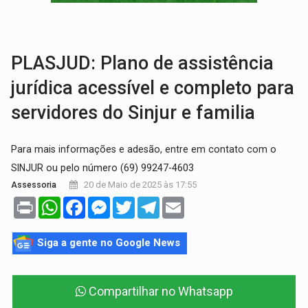
BRASIL CONTRA O CRIME:
Acusado de guardar armas de facção é preso com rev
TRAGÉDIA:
Sobe para cinco o número de mortos em colisão entre carreta e Fia
PLASJUD: Plano de assistência
jurídica acessível e completo para
servidores do Sinjur e familia
Para mais informações e adesão, entre em contato com o
SINJUR ou pelo número (69) 99247-4603
20 de Maio de 2025 às 17:55
Assessoria
Print
WhatsApp
Facebook
Messenger
Twitter
Telegram
Email
Siga a gente no Google News
Compartilhar no Whatsapp