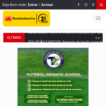
Seja Bem vindo.
Entrar
/
Assinar
ÚLTIMAS
POLUIÇÃO E RISCOS:
Retirada de fiação irregular avança no país e em PVH p
VÍDEO:
Armado com machado, homem ameaça matar sobrinha grávida e com
TRIBUNAL DO CRIME:
Homem é espancado por facção criminosa 
VÍDEO:
Perseguição é registrada no shopping após colombiana furtar ce
LUDOPATIA:
Apostas online começam a afetar produtividade e rotina
REFLORESTAMENTO:
Plantar árvores não será mais suficiente para comprov
OVNIS NA LUA:
Cientistas alertam para possível base secreta no satélite n
ACABOU COM PEUGEOT:
Incêndio destrói carro que era rebocado para oficina no