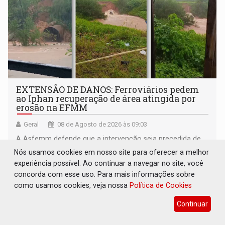
EXTENSÃO DE DANOS: Ferroviários pedem
ao Iphan recuperação de área atingida por
erosão na EFMM
Geral
08 de Agosto de 2026 às 09:03
A Asfemm defende que a intervenção seja precedida de
fiscalização e de um laudo técnico elaborado pelos
Nós usamos cookies em nosso site para oferecer a melhor
órgãos competentes
experiência possível. Ao continuar a navegar no site, você
concorda com esse uso. Para mais informações sobre
como usamos cookies, veja nossa
Política de Cookies
Continuar