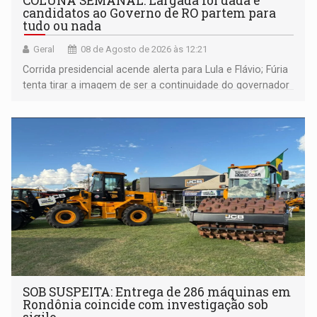
COLUNA SEMANAL: Largada foi dada e
candidatos ao Governo de RO partem para
tudo ou nada
Geral
08 de Agosto de 2026 às 12:21
Corrida presidencial acende alerta para Lula e Flávio; Fúria
tenta tirar a imagem de ser a continuidade do governador
Marcos Rocha; ex-prefeito Hildon Chaves parece ainda
não ter entrado no modo eleição; ABAV faz evento em
Porto Velho
SOB SUSPEITA: Entrega de 286 máquinas em
Rondônia coincide com investigação sob