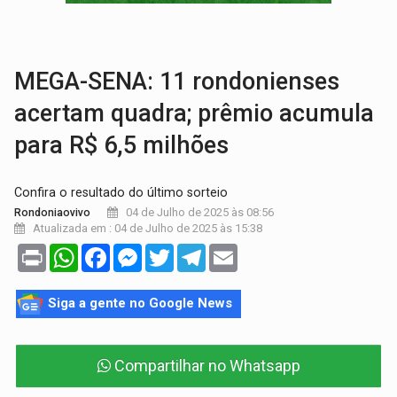
:
Anvisa libera venda de medicamentos pela Shopee, mas mantém 
MAIS RIGOR:
Nova lei endurece punição por abuso sexual contra crian
MEGA-SENA: 11 rondonienses
acertam quadra; prêmio acumula
para R$ 6,5 milhões
Confira o resultado do último sorteio
04 de Julho de 2025 às 08:56
Rondoniaovivo
Atualizada em : 04 de Julho de 2025 às 15:38
Print
WhatsApp
Facebook
Messenger
Twitter
Telegram
Email
Siga a gente no Google News
Compartilhar no Whatsapp