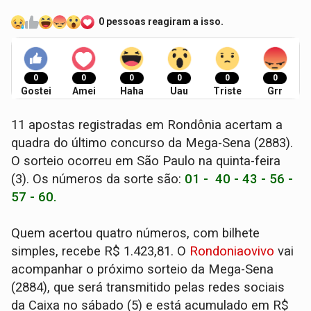
0 pessoas reagiram a isso.
0
0
0
0
0
0
Gostei
Amei
Haha
Uau
Triste
Grr
11 apostas registradas em Rondônia acertam a
quadra do último concurso da Mega-Sena (2883).
O sorteio ocorreu em São Paulo na quinta-feira
(3). Os números da sorte são:
01 - 40 - 43 - 56 -
57 - 60.
Quem acertou quatro números, com bilhete
simples, recebe R$ 1.423,81. O
Rondoniaovivo
vai
acompanhar o próximo sorteio da Mega-Sena
(2884), que será transmitido pelas redes sociais
da Caixa no sábado (5) e está acumulado em R$