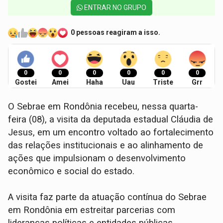
ENTRAR NO GRUPO
0 pessoas reagiram a isso.
0
0
0
0
0
0
Gostei
Amei
Haha
Uau
Triste
Grr
O Sebrae em Rondônia recebeu, nessa quarta-
feira (08), a visita da deputada estadual Cláudia de
Jesus, em um encontro voltado ao fortalecimento
das relações institucionais e ao alinhamento de
ações que impulsionam o desenvolvimento
econômico e social do estado.
A visita faz parte da atuação contínua do Sebrae
em Rondônia em estreitar parcerias com
lideranças políticas e entidades públicas,