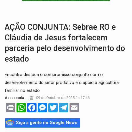
VÍDEO:
Motorista de caminhonete morre preso às ferragens em colisão com
LAZER:
Seis lugares gratuitos para aproveitar o fim de semana e
AÇÃO CONJUNTA: Sebrae RO e
Cláudia de Jesus fortalecem
parceria pelo desenvolvimento do
estado
Encontro destaca o compromisso conjunto com o
desenvolvimento do setor produtivo e o apoio à agricultura
familiar no estado
09 de Outubro de 2025 às 17:46
Assessoria
Print
WhatsApp
Facebook
Messenger
Twitter
Telegram
Email
Siga a gente no Google News