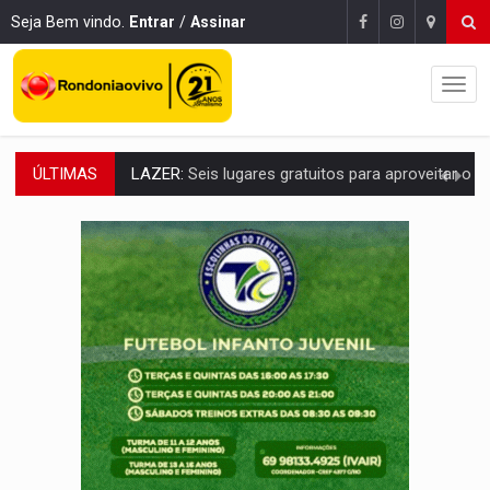
Seja Bem vindo.
Entrar
/
Assinar
ÚLTIMAS
VÍDEO:
FTICCO e Força Tática prendem membro do CV com arma e drogas em
INCLUSÃO:
Prefeitura fortalece parceria com a APAE para ampliar ações v
DEFESA:
Exército testa inovações no combate a drones durante exerc
TEMAS SOCIOAMBIENTAIS:
Em Itapuã do Oeste, CINEMAZÔNIA leva cinema amazônico 
PREVISÃO:
Interior de Rondônia terá sábado (8) de calor intenso
INFRAESTRUTURA:
Após quase 30 anos de espera, asfalto chega ao bairr
A ILHA:
Coreografia de Rondônia estreia na programação do Festival de Dan
ELEIÇÕES 2026:
Sgt. Mouza esclarece 'erro de digitação' em declaração de patrim