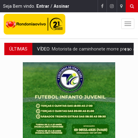
Seja Bem vindo.
Entrar
/
Assinar
ÚLTIMAS
LAZER:
Seis lugares gratuitos para aproveitar o fim de semana e
VÍDEO:
FTICCO e Força Tática prendem membro do CV com arma e drogas em
INCLUSÃO:
Prefeitura fortalece parceria com a APAE para ampliar ações v
DEFESA:
Exército testa inovações no combate a drones durante exerc
TEMAS SOCIOAMBIENTAIS:
Em Itapuã do Oeste, CINEMAZÔNIA leva cinema amazônico 
PREVISÃO:
Interior de Rondônia terá sábado (8) de calor intenso
INFRAESTRUTURA:
Após quase 30 anos de espera, asfalto chega ao bairr
A ILHA:
Coreografia de Rondônia estreia na programação do Festival de Dan