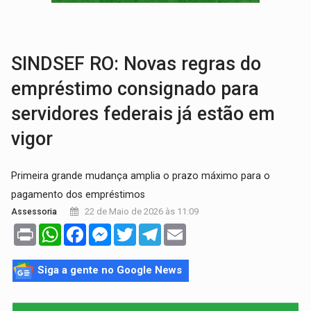
TRÁGICO:
Pai do 'Xandy Motocross' morre em acidente
VÍDEO:
Motorista de caminhonete morre preso às ferragens em colisão com
SINDSEF RO: Novas regras do
empréstimo consignado para
servidores federais já estão em
vigor
Primeira grande mudança amplia o prazo máximo para o
pagamento dos empréstimos
22 de Maio de 2026 às 11:09
Assessoria
Print
WhatsApp
Facebook
Messenger
Twitter
Telegram
Email
Siga a gente no Google News