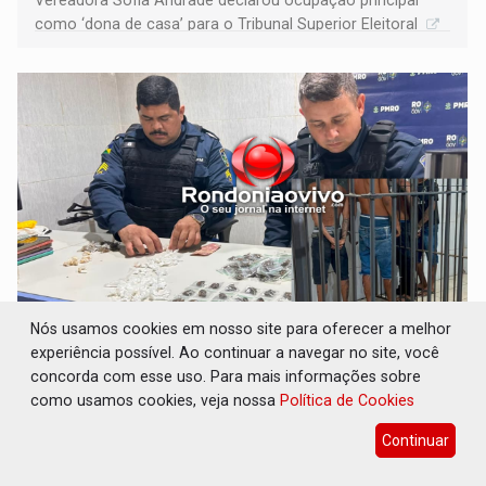
como ‘dona de casa’ para o Tribunal Superior Eleitoral
Nós usamos cookies em nosso site para oferecer a melhor
VÍDEO: Quadrilha é flagrada com cerca de
experiência possível. Ao continuar a navegar no site, você
200 porções de drogas
concorda com esse uso. Para mais informações sobre
Polícia
07 de Agosto de 2026 às 11:29
como usamos cookies, veja nossa
Política de Cookies
Acusados foram levados ao Departamento de
Continuar
Flagrantes