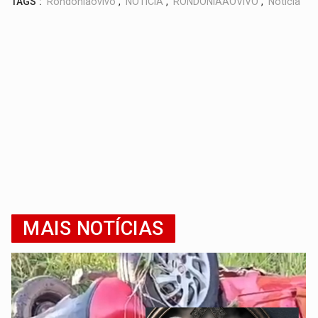
TAGS :
Rondoniaovivo
,
NOTÍCIA
,
RONDÔNIAAOVIVO
,
Notícia
MAIS NOTÍCIAS