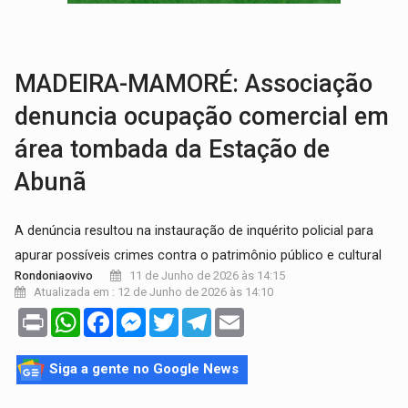
FAMÍLIA MORREU:
Identificadas as cinco vítimas de acidente na BR-364, entr
BRASIL CONTRA O CRIME:
Acusado de guardar armas de facção é preso com rev
MADEIRA-MAMORÉ: Associação
denuncia ocupação comercial em
área tombada da Estação de
Abunã
A denúncia resultou na instauração de inquérito policial para
apurar possíveis crimes contra o patrimônio público e cultural
11 de Junho de 2026 às 14:15
Rondoniaovivo
Atualizada em : 12 de Junho de 2026 às 14:10
Print
WhatsApp
Facebook
Messenger
Twitter
Telegram
Email
Siga a gente no Google News