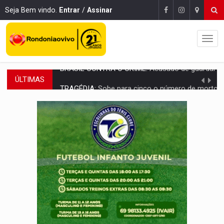
Seja Bem vindo.
Entrar
/
Assinar
ÚLTIMAS
TRAGÉDIA:
Sobe para cinco o número de mortos em colisão entre carreta e Fia
TRANSPORTE DE ARROZ:
MPF assegura cumprimento da legislação sobre transporte d
DEEPFAKE:
Sancionada lei contra violência sexual infantil na inte
COLEGIADO:
Brasil e Rússia discutem energia nuclear, defesa e ciênc
URGENTE:
Colisão entre caminhão e carro deixa quatro mortos e um em est
ENCONTRO:
Amazônia Negra ganha projeção nacional com participação de M
PREVISÃO:
Porto Velho tem chances de chuvas isoladas nesta se
SINDICATOS UNIDOS:
Assembleia Geral delibera greve da educação municip