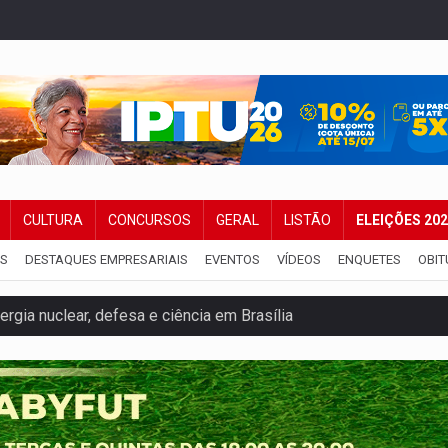
CULTURA
CONCURSOS
GERAL
LISTÃO
ELEIÇÕES 20
IS
DESTAQUES EMPRESARIAIS
EVENTOS
VÍDEOS
ENQUETES
OBIT
o deixa quatro mortos e um em estado grave na BR
ão nacional com participação de Marcela Bonfim
huvas isoladas nesta sexta-feira (7)
delibera greve da educação municipal em Porto Velho