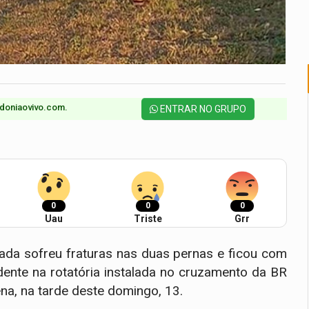
doniaovivo.com.​
ENTRAR NO GRUPO
0
0
0
Uau
Triste
Grr
ada sofreu fraturas nas duas pernas e ficou com
ente na rotatória instalada no cruzamento da BR
na, na tarde deste domingo, 13.