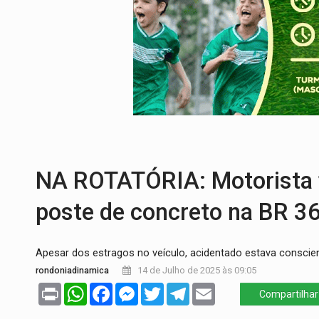
PROCESSO SELETIVO:
Rondoniaovivo abr
AGOSTO LILÁS:
MPRO lança de portal e p
REGULARIZAÇÃO:
Refis 2026 segue até o
ROLIM DE MOURA:
Programa da Energisa
DEEPFAKE:
Sancionada lei contra violência
NA ROTATÓRIA: Motorista fr
poste de concreto na BR 3
Apesar dos estragos no veículo, acidentado estava conscie
rondoniadinamica
14 de Julho de 2025 às 09:05
Print
WhatsApp
Facebook
Messenger
Twitter
Telegram
Email
Compartilhar