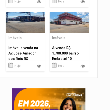
Hoje
Hoje
Imóveis
Imóveis
Imóvel a venda na
A venda R$
Av.José Amador
1.700.000 bairro
dos Reis R$
Embratel 10
1.400.000
apartamentos!
Hoje
Hoje