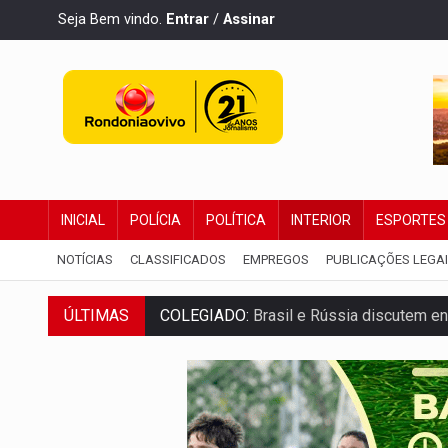
Seja Bem vindo.
Entrar
/
Assinar
INICIAL
POLÍCIA
POLÍTICA
INTERIOR
ESPORTES
NOTÍCIAS
CLASSIFICADOS
EMPREGOS
PUBLICAÇÕES LEGA
ÚLTIMAS
URGENTE:
Colisão entre caminhão e carr
ENCONTRO:
Amazônia Negra ganha projeç
PREVISÃO:
Porto Velho tem chances de c
SINDICATOS UNIDOS:
Assembleia Geral 