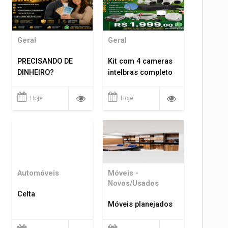
Geral
Geral
PRECISANDO DE
Kit com 4 cameras
DINHEIRO?
intelbras completo
Hoje
Hoje
Automóveis
Móveis -
Novos/Usados
Celta
Móveis planejados