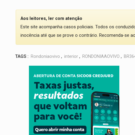
Aos leitores, ler com atenção
Este site acompanha casos policiais. Todos os conduzi
inocência até que se prove o contrário. Recomenda-se ao l
TAGS :
Rondoniaovivo
,
interior
,
RONDONIAAOVIVO
,
BR36