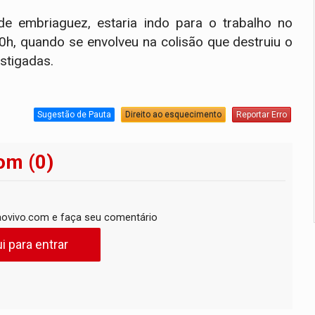
de embriaguez, estaria indo para o trabalho no
30h, quando se envolveu na colisão que destruiu o
estigadas.
Sugestão de Pauta
Direito ao esquecimento
Reportar Erro
om (0)
ovivo.com e faça seu comentário
i para entrar