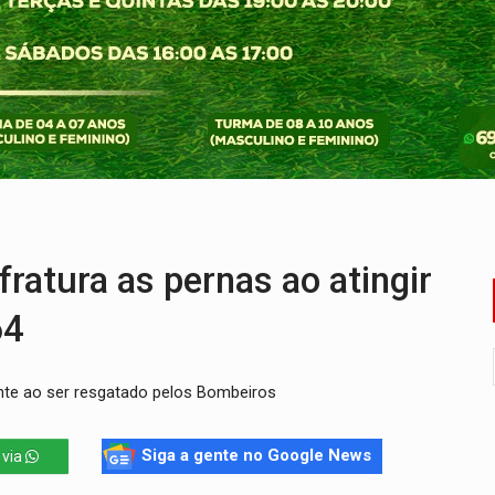
e oficina de Comunicação com oportunidade de integrar equipe
romove reflexão sobre trajetória da Lei Maria da Penha
 fim do ano para regularização de débitos
 beneficia 60 famílias com geladeiras e ventiladores novos
 sexual infantil na internet e via IA
atura as pernas ao atingir
64
nte ao ser resgatado pelos Bombeiros
Siga a gente no Google News
 via