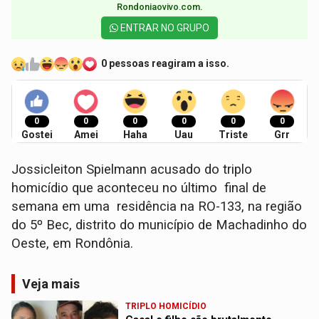
Rondoniaovivo.com.​
ENTRAR NO GRUPO
0 pessoas reagiram a isso.
0
0
0
0
0
0
Gostei
Amei
Haha
Uau
Triste
Grr
Jossicleiton Spielmann acusado do triplo
homicídio que aconteceu no último final de
semana em uma residência na RO-133, na região
do 5º Bec, distrito do município de Machadinho do
Oeste, em Rondônia.
Veja mais
TRIPLO HOMICÍDIO