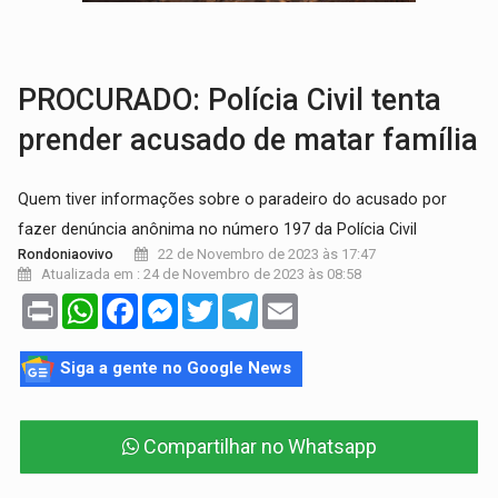
GRAVE:
Homem é esfaqueado no peito durante briga ent
VÍDEO:
Denarc e Receita Federal apreendem 12 kg de skunk e arma que iam
PROCURADO: Polícia Civil tenta
prender acusado de matar família
Quem tiver informações sobre o paradeiro do acusado por
fazer denúncia anônima no número 197 da Polícia Civil
22 de Novembro de 2023 às 17:47
Rondoniaovivo
Atualizada em : 24 de Novembro de 2023 às 08:58
Print
WhatsApp
Facebook
Messenger
Twitter
Telegram
Email
Siga a gente no Google News
Compartilhar no Whatsapp