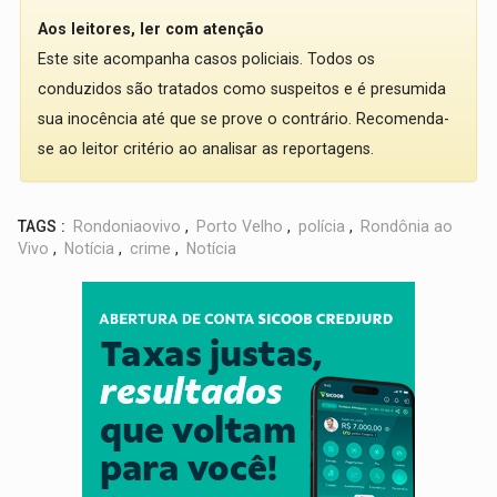
Aos leitores, ler com atenção
Este site acompanha casos policiais. Todos os
conduzidos são tratados como suspeitos e é presumida
sua inocência até que se prove o contrário. Recomenda-
se ao leitor critério ao analisar as reportagens.
TAGS :
Rondoniaovivo
,
Porto Velho
,
polícia
,
Rondônia ao
Vivo
,
Notícia
,
crime
,
Notícia