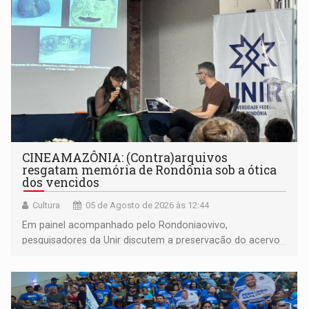
CINEAMAZÔNIA: (Contra)arquivos
resgatam memória de Rondônia sob a ótica
dos vencidos
Cultura
05 de Agosto de 2026 às 12:44
Em painel acompanhado pelo Rondoniaovivo,
pesquisadores da Unir discutem a preservação do acervo
do século 20 e o legado de Sílvio Tendler, que defendia a
memória como bússola para o futuro