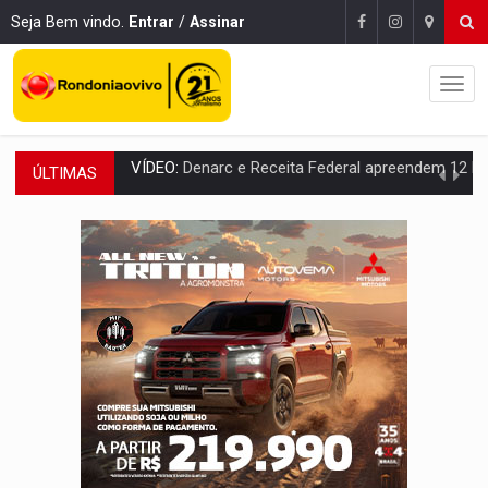
Seja Bem vindo.
Entrar
/
Assinar
ÚLTIMAS
OPERAÇÃO DA PC:
Membros do CV são presos com armas e drogas após c
ENTRADA GRATUITA:
Espetáculo As Marias Somos Nós será apresen
VÍDEO:
Três são presos após furto de motocicleta em frente
CELEBRAÇÃO:
Cerejeiras completa 43 anos de emancipação com progra
SAÚDE:
Anvisa desmente boato sobre presença de plástico ou petr
VÍDEO:
Pitbulls fogem de residência e atacam casal de idosos 
AÇÃO CONJUNTA:
Forças policiais apreendem cerca de 1kg de our
PF ESTÁ APURANDO:
Flávio Bolsonaro escolhe Alfredo Gaspar como vice, alvo de d