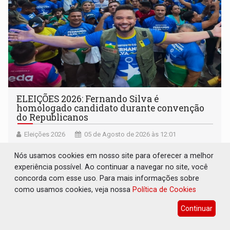
ELEIÇÕES 2026: Fernando Silva é
homologado candidato durante convenção
do Republicanos
Eleições 2026
05 de Agosto de 2026 às 12:01
Apoiadores do vereador lotaram o auditório da Unopar e
Nós usamos cookies em nosso site para oferecer a melhor
marcaram presença no evento que oficializou sua
experiência possível. Ao continuar a navegar no site, você
candidatura para as eleições de 2026
concorda com esse uso. Para mais informações sobre
como usamos cookies, veja nossa
Política de Cookies
Continuar