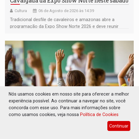
Cavalgada da Expo Show Norte neste sábado
Cultura
06 de Agosto de 2026 às 14:39
Tradicional desfile de cavaleiros e amazonas abre a
programação da Expo Show Norte 2026 e deve reunir
milhares de participantes e espectadores no município
Nós usamos cookies em nosso site para oferecer a melhor
experiência possível. Ao continuar a navegar no site, você
concorda com esse uso. Para mais informações sobre
como usamos cookies, veja nossa
Política de Cookies
DESENVOLVIMENTO: Ideb avança nos anos
iniciais do ensino fundamental em
Continuar
Rondônia
Comunidade
06 de Agosto de 2026 às 14:30