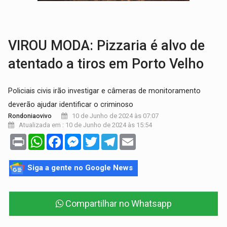
BRASIL CONTRA O CRIME:
Acusado de guardar armas de facção é preso com rev
TRAGÉDIA:
Sobe para cinco o número de mortos em colisão entre carreta e Fia
VIROU MODA: Pizzaria é alvo de
atentado a tiros em Porto Velho
Policiais civis irão investigar e câmeras de monitoramento
deverão ajudar identificar o criminoso
10 de Junho de 2024 às 07:07
Rondoniaovivo
Atualizada em : 10 de Junho de 2024 às 15:54
Print
WhatsApp
Facebook
Messenger
Twitter
Telegram
Email
Siga a gente no Google News
Compartilhar no Whatsapp