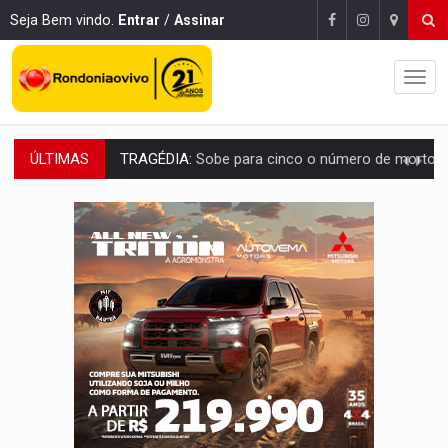
Seja Bem vindo.
Entrar
/
Assinar
ÚLTIMAS
TRANSPORTE DE ARROZ:
MPF assegura cumprimento da legislação sobre transporte d
DEEPFAKE:
Sancionada lei contra violência sexual infantil na inte
COLEGIADO:
Brasil e Rússia discutem energia nuclear, defesa e ciênc
URGENTE:
Colisão entre caminhão e carro deixa quatro mortos e um em est
ENCONTRO:
Amazônia Negra ganha projeção nacional com participação de M
PREVISÃO:
Porto Velho tem chances de chuvas isoladas nesta se
SINDICATOS UNIDOS:
Assembleia Geral delibera greve da educação municip
PROCESSO SELETIVO:
Rondoniaovivo abre oficina de Comunicação com oportunidade