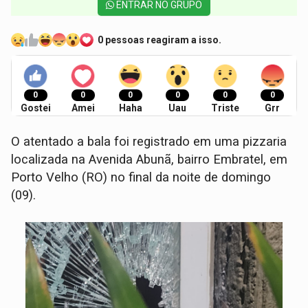
ENTRAR NO GRUPO
0 pessoas reagiram a isso.
0
0
0
0
0
0
Gostei
Amei
Haha
Uau
Triste
Grr
O atentado a bala foi registrado em uma pizzaria
localizada na Avenida Abunã, bairro Embratel, em
Porto Velho (RO) no final da noite de domingo
(09).