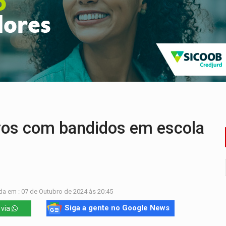
odem começar com pouco dinheiro e virar fonte de renda
nsão continental e posição estratégica na América do Sul
para quem quer morar sozinho
pécie de rã em florestas alagadas da Amazônia
Veja como consultar o aparelho antes
em prazo, mas exige atenção aos sinais
iros com bandidos em escola
da em : 07 de Outubro de 2024 às 20:45
Siga a gente no Google News
 via