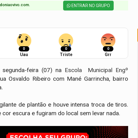
doniaovivo.com.​
ENTRAR NO GRUPO
0
0
0
Uau
Triste
Grr
a segunda-feira (07) na
Escola Municipal Engº
Rua Osvaldo Ribeiro com Mané Garrincha, bairro
a.
ilante de plantão e houve intensa troca de tiros.
cor escura e fugiram do local sem levar nada.