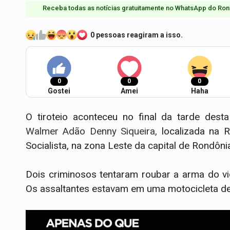
Receba todas as notícias gratuitamente no WhatsApp do Ron
0 pessoas reagiram a isso.
0
0
0
Gostei
Amei
Haha
O tiroteio aconteceu no final da tarde dest
Walmer Adão Denny Siqueira,
localizada na 
Socialista, na zona Leste da capital de Rondôni
Dois criminosos tentaram roubar a arma do vig
Os assaltantes estavam em uma motocicleta de 