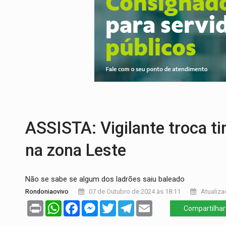
EMPREENDEDORISMO:
7 negócios que p
GIGANTE DA AMÉRICA:
Brasil reúne dime
INDEPENDÊNCIA:
10 dicas importantes 
VARCENA:
Cientistas descobrem nova es
BARGANHA:
Vai comprar celular usado? 
AMOR PERDIDO DÓI:
Luto amoroso não t
ASSISTA: Vigilante troca t
na zona Leste
Não se sabe se algum dos ladrões saiu baleado
Rondoniaovivo
07 de Outubro de 2024 às 18:11
Atualiza
Print
WhatsApp
Facebook
Messenger
Twitter
Telegram
Email
Compartilhar