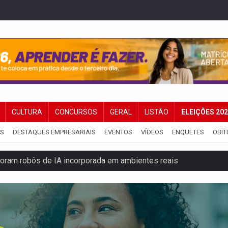
CULTURA
CONCURSOS
GERAL
LISTÃO
ELEIÇÕES 20
IS
DESTAQUES EMPRESARIAIS
EVENTOS
VÍDEOS
ENQUETES
OBIT
ram robôs de IA incorporada em ambientes reais
 explodir asteroide com bomba nuclear espacial
 traseira de caminhone Amarok
ango virou o meu jantar favorito