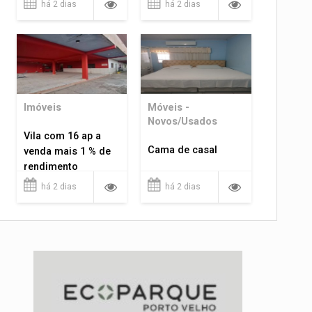
há 2 dias
há 2 dias
Imóveis
Móveis -
Novos/Usados
Vila com 16 ap a
Cama de casal
venda mais 1 % de
rendimento
há 2 dias
há 2 dias