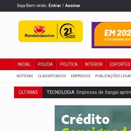
Seja Bem vindo.
Entrar
/
Assinar
INICIAL
POLÍCIA
POLÍTICA
INTERIOR
ESPORTES
NOTÍCIAS
CLASSIFICADOS
EMPREGOS
PUBLICAÇÕES LEGA
TECNOLOGIA:
Empresas de Xangai aprimo
ÚLTIMAS
PROTEGE A TERRA:
China descobre como
VÍDEO:
Motociclista morre após bater na
PARECE UM NUGGET:
Essa receita com fr