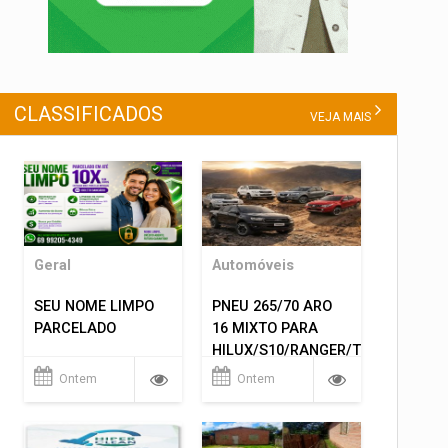
CLASSIFICADOS
VEJA MAIS
Geral
Automóveis
SEU NOME LIMPO
PNEU 265/70 ARO
PARCELADO
16 MIXTO PARA
HILUX/S10/RANGER/TRITON
ETC... MONTAGEM
Ontem
Ontem
GRATIS 599,00