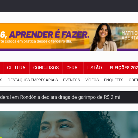
CULTURA
CONCURSOS
GERAL
LISTÃO
ELEIÇÕES 20
IS
DESTAQUES EMPRESARIAIS
EVENTOS
VÍDEOS
ENQUETES
OBIT
deral em Rondônia declara draga de garimpo de R$ 2 mi
m mercúrio em estepe, ouro e arma
s iniciais do ensino fundamental em Rondônia
ida ao Senado as contas ficaram mais difíceis
dez mortos em cinco dias na Bolívia