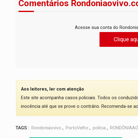
Comentários Rondoniaovivo.c
Acesse sua conta do Rondonia
Clique aqu
Aos leitores, ler com atenção
Este site acompanha casos policiais. Todos os conduzi
inocência até que se prove o contrário. Recomenda-se ao l
TAGS :
Rondoniaovivo
,
PortoVelho
,
polícia
,
RONDÔNIAAO