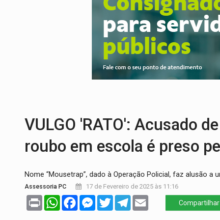
IMUNIZAÇÃO:
Prefeitura inicia campanha
QUIRINUS:
Draco faz operação para pren
TRAFICANTE PRESO:
Operação Brasil Co
SUPER EL NIÑO:
Trabalho inédito vai ga
EM 18 MESES:
Léo Moraes entrega o qu
VULGO 'RATO': Acusado de 
roubo em escola é preso pe
Nome “Mousetrap”, dado à Operação Policial, faz alusão a 
Assessoria PC
17 de Fevereiro de 2025 às 11:16
Print
WhatsApp
Facebook
Messenger
Twitter
Telegram
Email
Compartilhar