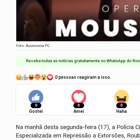
Foto: Assessoria PC
Receba todas as notícias gratuitamente no WhatsApp do Ron
0 pessoas reagiram a isso.
0
0
0
Gostei
Amei
Haha
Na manhã desta segunda-feira (17), a Polícia C
Especializada em Repressão a Extorsões, Roub