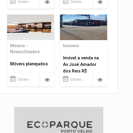
Ontem
Ontem
Móveis -
Imóveis
Novos/Usados
Imóvel a venda na
Móveis planejados
Av.José Amador
dos Reis R$
1.400.000
Ontem
Ontem