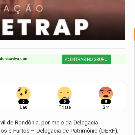
doniaovivo.com.​
ENTRAR NO GRUPO
0
0
0
Uau
Triste
Grr
ivil de Rondônia, por meio da Delegacia
os e Furtos – Delegacia de Patrimônio (DERF),