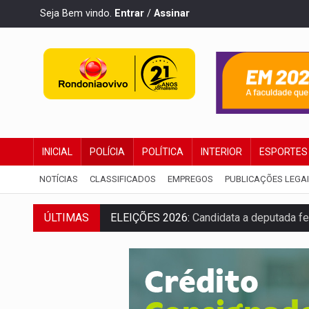
Seja Bem vindo.
Entrar
/
Assinar
INICIAL
POLÍCIA
POLÍTICA
INTERIOR
ESPORTES
NOTÍCIAS
CLASSIFICADOS
EMPREGOS
PUBLICAÇÕES LEGA
ELEIÇÕES 2026:
Candidata a deputada fe
ÚLTIMAS
VÍDEO:
Casal de garimpeiros é preso co
EDUCAÇÃO BÁSICA:
Ideb avança nos ano
CONTA DIFÍCIL:
Com as novidades na corr
CH4C1NA:
Disputa entre PCC e CV deixa 