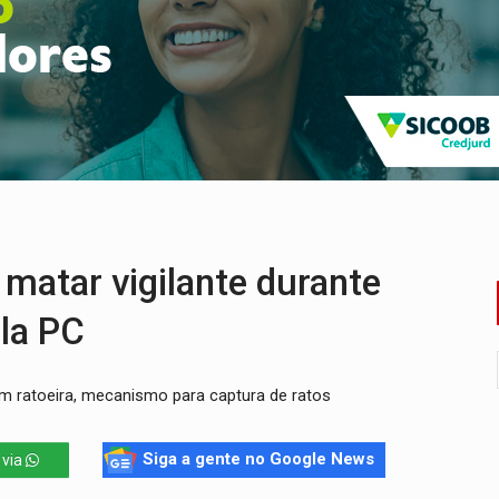
 de multivacinação para crianças e adolescentes
der faccionados que atacaram provedores de internet
ntra o Crime apreende quase meia tonelada de maconha
rantir água potável para comunidades do Baixo Madeira
e não conseguiram em anos na educação de Porto Velho
matar vigilante durante
la PC
um ratoeira, mecanismo para captura de ratos
Siga a gente no Google News
 via