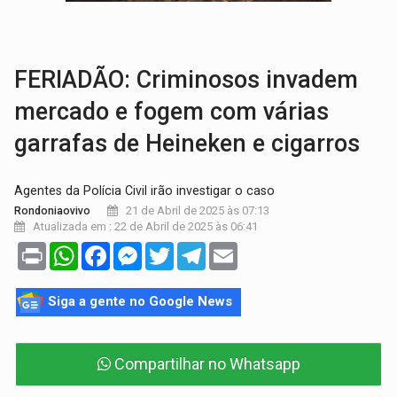
VÍDEO:
Motorista de caminhonete morre preso às ferragens em colisão com
LAZER:
Seis lugares gratuitos para aproveitar o fim de semana e
FERIADÃO: Criminosos invadem
mercado e fogem com várias
garrafas de Heineken e cigarros
Agentes da Polícia Civil irão investigar o caso
21 de Abril de 2025 às 07:13
Rondoniaovivo
Atualizada em : 22 de Abril de 2025 às 06:41
Print
WhatsApp
Facebook
Messenger
Twitter
Telegram
Email
Siga a gente no Google News
Compartilhar no Whatsapp