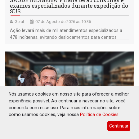
SAÚDE INDÍGENA: Pirahã terão consultas e
exames especializados durante expedição do
SUS
Geral
07 de Agosto de 2026 às 10:36
Ação levará mais de mil atendimentos especializados a
478 indígenas, evitando deslocamentos para centros
urbanos
Nós usamos cookies em nosso site para oferecer a melhor
experiência possível. Ao continuar a navegar no site, você
concorda com esse uso. Para mais informações sobre
como usamos cookies, veja nossa
Política de Cookies
Continuar
ECONOMIA: Dia dos pais deve movimentar
R$ 8,5 bilhões e RO projeta alta de 8,8%