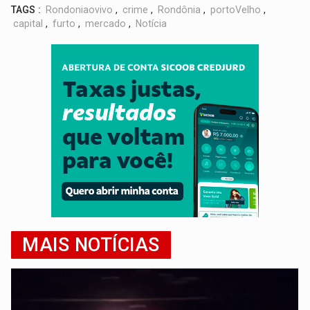
TAGS :
Rondoniaovivo
,
crime
,
Rondônia
,
portoVelho
,
capital
,
furto
,
mercado
,
Notícia
MAIS NOTÍCIAS