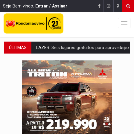
Seja Bem vindo.
Entrar
/
Assinar
ÚLTIMAS
VÍDEO:
FTICCO e Força Tática prendem membro do CV com arma e drogas em
INCLUSÃO:
Prefeitura fortalece parceria com a APAE para ampliar ações v
DEFESA:
Exército testa inovações no combate a drones durante exerc
TEMAS SOCIOAMBIENTAIS:
Em Itapuã do Oeste, CINEMAZÔNIA leva cinema amazônico 
PREVISÃO:
Interior de Rondônia terá sábado (8) de calor intenso
INFRAESTRUTURA:
Após quase 30 anos de espera, asfalto chega ao bairr
A ILHA:
Coreografia de Rondônia estreia na programação do Festival de Dan
ELEIÇÕES 2026:
Sgt. Mouza esclarece 'erro de digitação' em declaração de patrim