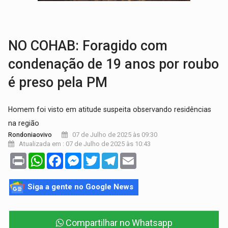
AMOR PERDIDO DÓI:
Luto amoroso não tem prazo, mas exige aten
TECNOLOGIA:
Empresas de Xangai aprimoram robôs de IA incorporada em 
NO COHAB: Foragido com
condenação de 19 anos por roubo
é preso pela PM
Homem foi visto em atitude suspeita observando residências
na região
07 de Julho de 2025 às 09:30
Rondoniaovivo
Atualizada em : 07 de Julho de 2025 às 10:43
Print
WhatsApp
Facebook
Messenger
Twitter
Telegram
Email
Siga a gente no Google News
Compartilhar no Whatsapp