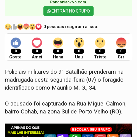
Rondoniaovivo.com.​
ENTRAR NO GRUPO
0 pessoas reagiram a isso.
0
0
0
0
0
0
Gostei
Amei
Haha
Uau
Triste
Grr
Policiais militares do 9° Batalhão prenderam na
madrugada desta segunda-feira (07) o foragido
identificado como Maurilio M. G., 34.
O acusado foi capturado na Rua Miguel Calmon,
bairro Cohab, na zona Sul de Porto Velho (RO).