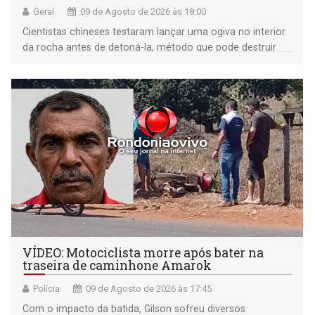
Geral
09 de Agosto de 2026 às 18:00
Cientistas chineses testaram lançar uma ogiva no interior
da rocha antes de detoná-la, método que pode destruir
corpos capazes de ameaçar a Terra
VÍDEO: Motociclista morre após bater na
traseira de caminhone Amarok
Polícia
09 de Agosto de 2026 às 17:45
​Com o impacto da batida, Gilson sofreu diversos