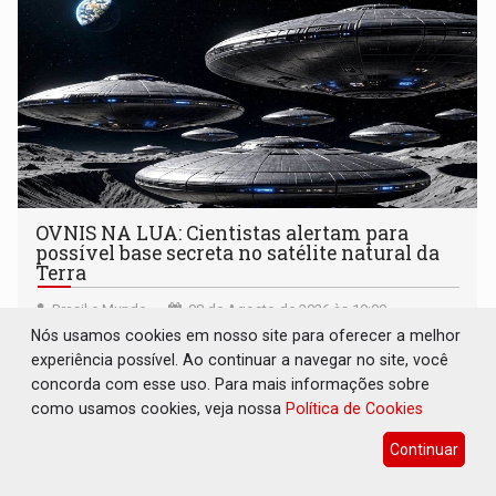
OVNIS NA LUA: Cientistas alertam para
possível base secreta no satélite natural da
Terra
Brasil e Mundo
08 de Agosto de 2026 às 19:00
Nós usamos cookies em nosso site para oferecer a melhor
Astrônomos que estudam a Lua afirmam ter capturado o
experiência possível. Ao continuar a navegar no site, você
que acreditam ser evidências de atividades não humanas
concorda com esse uso. Para mais informações sobre
tecnologicamente avançadas (OVNIs) na Lua e em sua
como usamos cookies, veja nossa
Política de Cookies
órbita
Continuar