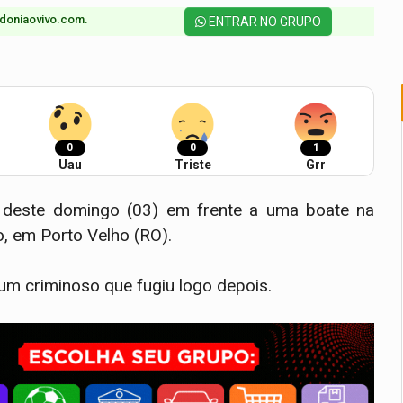
doniaovivo.com.​
ENTRAR NO GRUPO
0
0
1
Uau
Triste
Grr
 deste domingo (03) em frente a uma boate na
o, em Porto Velho (RO).
um criminoso que fugiu logo depois.