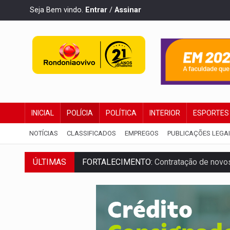
Seja Bem vindo.
Entrar
/
Assinar
INICIAL
POLÍCIA
POLÍTICA
INTERIOR
ESPORTES
NOTÍCIAS
CLASSIFICADOS
EMPREGOS
PUBLICAÇÕES LEGA
ÚLTIMAS
URGENTE:
Condutor de carro avança cruz
'OS OLHOS DO BRASIL':
Emanuel Neri tr
SOB INVESTIGAÇÃO:
Dentista de PVH é d
ESQUEMA DE FRAUDES:
Polícia Civil de