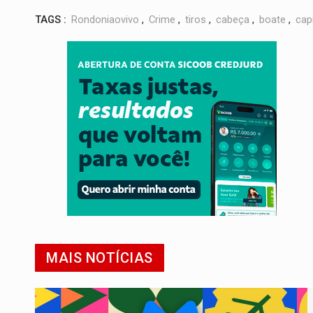
TAGS :
Rondoniaovivo
,
Crime
,
tiros
,
cabeça
,
boate
,
capi
MAIS NOTÍCIAS