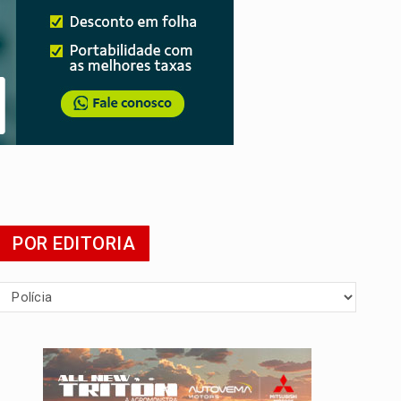
agens
POR EDITORIA