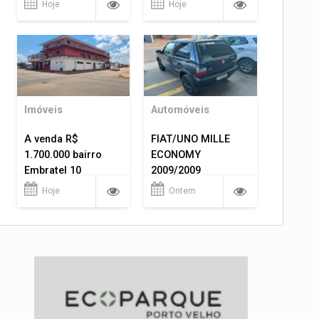
Hoje
Hoje
Imóveis
Automóveis
A venda R$
FIAT/UNO MILLE
1.700.000 bairro
ECONOMY
Embratel 10
2009/2009
apartamentos!
Hoje
Ontem