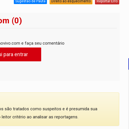
Sugestão de Pauta
Direito ao esquecimento
Reportar Erro
om (0)
ovivo.com e faça seu comentário
i para entrar
dos são tratados como suspeitos e é presumida sua
eitor critério ao analisar as reportagens.