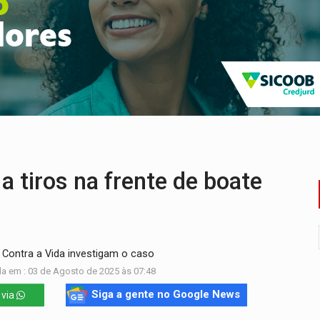
que recebeu R$ 12 mi em emendas estão no mesmo endereço
oral manda tirar vídeo com suposta deepfake do ar em RO
eto, pres. da ABAV-RO, alerta sobre golpes na compra de pass
ória de superação de Carlinhos Barbershop
a começa nesta quinta-feira (6) no Espaço Alternativo
 servidores reforça equipes do Cad Único nos Cras de PVH
 tiros na frente de boate
Contra a Vida investigam o caso
a em : 03 de Agosto de 2025 às 07:48
Siga a gente no Google News
 via