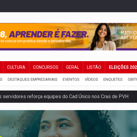
CULTURA
CONCURSOS
GERAL
LISTÃO
ELEIÇÕES 20
IS
DESTAQUES EMPRESARIAIS
EVENTOS
VÍDEOS
ENQUETES
OBIT
amento e deixa motociclista com fratura
ansforma indignação e esperança em rock no seu novo single
enunciado por transmitir HIV a quatro mulheres
flagra a terceira fase da Operação Contemplados