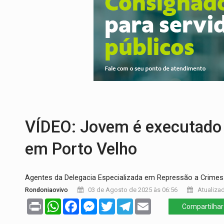
ASSESSOR FLAGRADO:
Empresa e ONG 
INFLUENCIARIA ELEIÇÕES:
Justiça Eleit
CONEXÃO RONDONIAOVIVO:
Marcio Barr
DA RECICLAGEM AO SUCESSO:
A trajet
RO EMPREENDEDORA:
2ª edição da feir
FORTALECIMENTO:
Contratação de novos
VÍDEO: Jovem é executado a
em Porto Velho
Agentes da Delegacia Especializada em Repressão a Crimes 
Rondoniaovivo
03 de Agosto de 2025 às 06:56
Atualizad
Print
WhatsApp
Facebook
Messenger
Twitter
Telegram
Email
Compartilhar