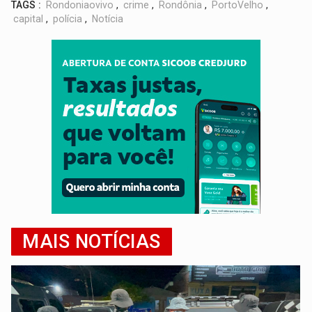
TAGS :
Rondoniaovivo
,
crime
,
Rondônia
,
PortoVelho
,
capital
,
polícia
,
Notícia
MAIS NOTÍCIAS