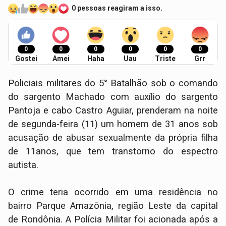
0 pessoas reagiram a isso.
0
0
0
0
0
0
Gostei
Amei
Haha
Uau
Triste
Grr
Policiais militares do 5° Batalhão sob o comando
do sargento Machado com auxílio do sargento
Pantoja e cabo Castro Aguiar, prenderam na noite
de segunda-feira (11) um homem de 31 anos sob
acusação de abusar sexualmente da própria filha
de 11anos, que tem transtorno do espectro
autista.
O crime teria ocorrido em uma residência no
bairro Parque Amazônia, região Leste da capital
de Rondônia. A Polícia Militar foi acionada após a