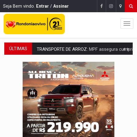
Seja Bem vindo.
Entrar
/
Assinar
ÚLTIMAS
TRANSPORTE DE ARROZ:
MPF assegura cumprimento da legislação sobre transporte d
DEEPFAKE:
Sancionada lei contra violência sexual infantil na inte
COLEGIADO:
Brasil e Rússia discutem energia nuclear, defesa e ciênc
URGENTE:
Colisão entre caminhão e carro deixa quatro mortos e um em est
ENCONTRO:
Amazônia Negra ganha projeção nacional com participação de M
PREVISÃO:
Porto Velho tem chances de chuvas isoladas nesta se
SINDICATOS UNIDOS:
Assembleia Geral delibera greve da educação municip
PROCESSO SELETIVO:
Rondoniaovivo abre oficina de Comunicação com oportunidade