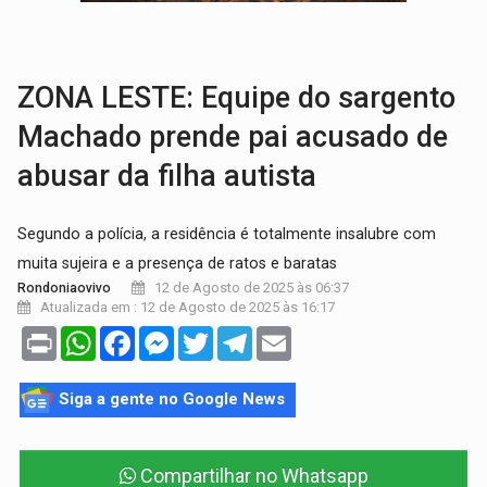
BRASIL CONTRA O CRIME:
Acusado de guardar armas de facção é preso com rev
TRAGÉDIA:
Sobe para cinco o número de mortos em colisão entre carreta e Fia
ZONA LESTE: Equipe do sargento
Machado prende pai acusado de
abusar da filha autista
Segundo a polícia, a residência é totalmente insalubre com
muita sujeira e a presença de ratos e baratas
12 de Agosto de 2025 às 06:37
Rondoniaovivo
Atualizada em : 12 de Agosto de 2025 às 16:17
Print
WhatsApp
Facebook
Messenger
Twitter
Telegram
Email
Siga a gente no Google News
Compartilhar no Whatsapp