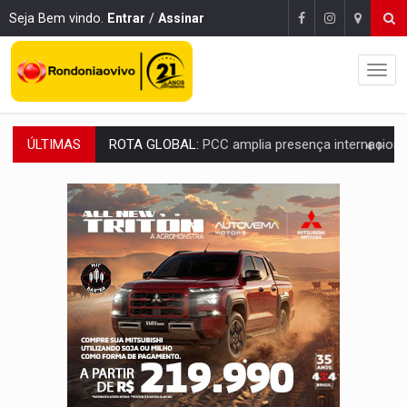
Seja Bem vindo.
Entrar
/
Assinar
ÚLTIMAS
CONEXÃO RONDONIAOVIVO:
Museólogo Antônio Ocampo conduz a história de uma
EXTENSÃO DE DANOS:
Ferroviários pedem ao Iphan recuperação de área atingid
VARIANDO O CARDÁPIO:
Veja essa receita de carne assada para o a
PREJUÍZO AOS ESTUDANTES:
Greve dos professores em PVH é considerada 
POSSESSÃO DE DEBORAH LOGAN:
Terror mistura mistério e filmagens quase
TRANSPARÊNCIA:
TCE reúne candidatos ao Governo e apresenta diagnó
ELAS DECIDEM:
Mulheres são maioria e representam 52% do eleitorado de 
NO CARRO:
Homem é preso com pistola 9mm durante abordagem da Força Tát