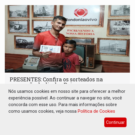
PRESENTES: Confira os sorteados na
promoção de dia dos Pais
Nós usamos cookies em nosso site para oferecer a melhor
Destaques Empresariais
experiência possível. Ao continuar a navegar no site, você
07 de Agosto de 2026 às 15:19
concorda com esse uso. Para mais informações sobre
como usamos cookies, veja nossa
Política de Cookies
Continuar