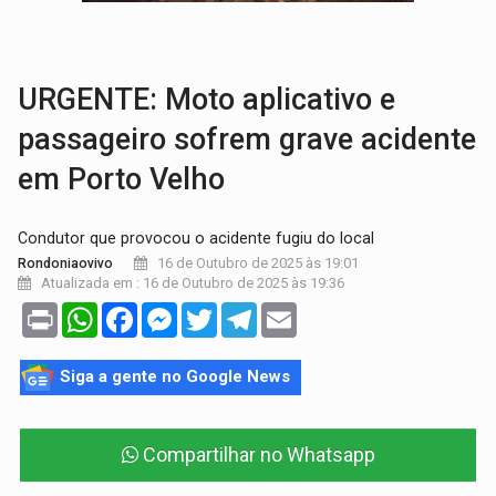
EXPANSÃO:
Grupo Nova Era amplia presença em PVH e transforma Aramix em
ROTA GLOBAL:
PCC amplia presença internacional e transforma Brasil em cor
URGENTE: Moto aplicativo e
passageiro sofrem grave acidente
em Porto Velho
Condutor que provocou o acidente fugiu do local
16 de Outubro de 2025 às 19:01
Rondoniaovivo
Atualizada em : 16 de Outubro de 2025 às 19:36
Print
WhatsApp
Facebook
Messenger
Twitter
Telegram
Email
Siga a gente no Google News
Compartilhar no Whatsapp