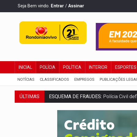
Seja Bem vindo.
Entrar
/
Assinar
INICIAL
POLÍCIA
POLÍTICA
INTERIOR
ESPORTES
NOTÍCIAS
CLASSIFICADOS
EMPREGOS
PUBLICAÇÕES LEGA
ESQUEMA DE FRAUDES:
Polícia Civil de
ÚLTIMAS
ASSESSOR FLAGRADO:
Empresa e ONG 
INFLUENCIARIA ELEIÇÕES:
Justiça Eleit
CONEXÃO RONDONIAOVIVO:
Marcio Barr