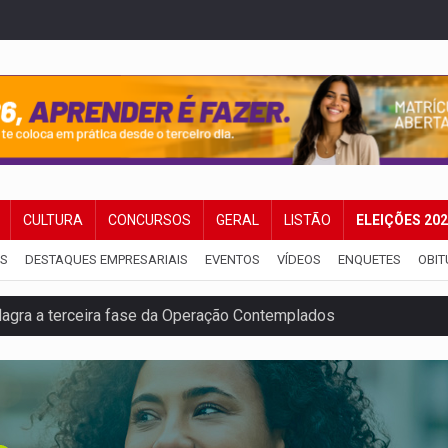
CULTURA
CONCURSOS
GERAL
LISTÃO
ELEIÇÕES 20
IS
DESTAQUES EMPRESARIAIS
EVENTOS
VÍDEOS
ENQUETES
OBIT
flagra a terceira fase da Operação Contemplados
que recebeu R$ 12 mi em emendas estão no mesmo endereço
oral manda tirar vídeo com suposta deepfake do ar em RO
eto, pres. da ABAV-RO, alerta sobre golpes na compra de pass