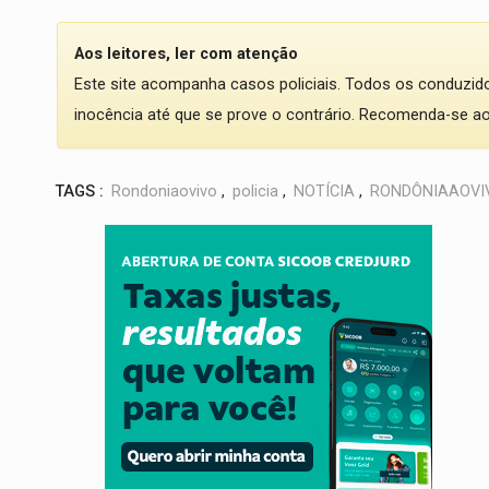
Aos leitores, ler com atenção
Este site acompanha casos policiais. Todos os conduzi
inocência até que se prove o contrário. Recomenda-se ao l
TAGS :
Rondoniaovivo
,
policia
,
NOTÍCIA
,
RONDÔNIAAOVI