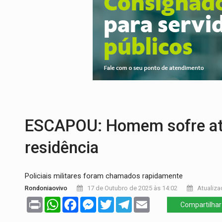
DA RECICLAGEM AO SUCESSO:
A trajet
'RIO OMERÊ':
MPF pede condenação do Ban
INFRAESTRUTURA:
Vilhena realiza audi
SEM SISTEMA:
Falha afeta atendimentos
VÍDEO:
Colisão entre motos deixa dois f
SOB INVESTIGAÇÃO:
Dentista de PVH é d
ESCAPOU: Homem sofre ataq
residência
Policiais militares foram chamados rapidamente
Rondoniaovivo
17 de Outubro de 2025 às 14:02
Atualiza
Print
WhatsApp
Facebook
Messenger
Twitter
Telegram
Email
Compartilhar