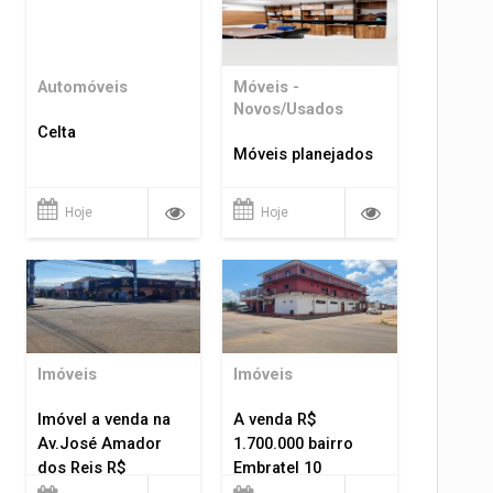
Automóveis
Móveis -
Novos/Usados
Celta
Móveis planejados
Hoje
Hoje
Imóveis
Imóveis
Imóvel a venda na
A venda R$
Av.José Amador
1.700.000 bairro
dos Reis R$
Embratel 10
1.400.000
apartamentos!