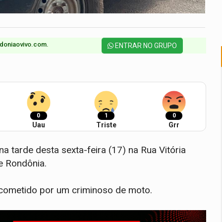
doniaovivo.com.​
ENTRAR NO GRUPO
0
1
0
Uau
Triste
Grr
a tarde desta sexta-feira (17) na Rua Vitória
de Rondônia.
cometido por um criminoso de moto.