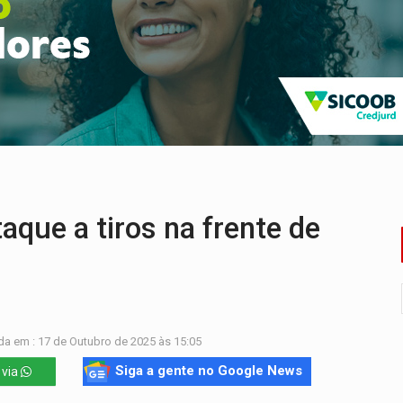
ória de superação de Carlinhos Barbershop
co do Brasil por financiar atividade pecuária em TI
ência pública sobre modernização da BR-364
 na Policlínica Oswaldo Cruz
eridos próximo ao Skate Parque
enunciado por transmitir HIV a quatro mulheres
ue a tiros na frente de
da em : 17 de Outubro de 2025 às 15:05
Siga a gente no Google News
 via