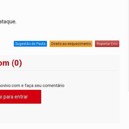
ataque.
Sugestão de Pauta
Direito ao esquecimento
Reportar Erro
om (0)
ovivo.com e faça seu comentário
i para entrar