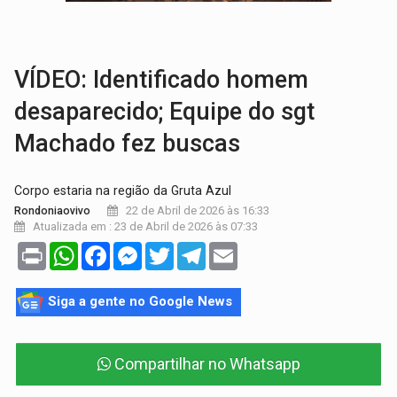
CLUBE DOS R$ 00,00:
21 candidatos declaram patrimônio zero em Rondônia na
INTERIOR:
Ouro Preto do Oeste realiza Cavalgada da Expo Show Norte
VÍDEO: Identificado homem
desaparecido; Equipe do sgt
Machado fez buscas
Corpo estaria na região da Gruta Azul
22 de Abril de 2026 às 16:33
Rondoniaovivo
Atualizada em : 23 de Abril de 2026 às 07:33
Print
WhatsApp
Facebook
Messenger
Twitter
Telegram
Email
Siga a gente no Google News
Compartilhar no Whatsapp