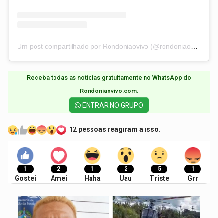
Um post compartilhado por Rondoniaovivo (@rondoniaovivo)
Receba todas as notícias gratuitamente no WhatsApp do
Rondoniaovivo.com.​
ENTRAR NO GRUPO
12 pessoas reagiram a isso.
1
2
1
2
5
1
Gostei
Amei
Haha
Uau
Triste
Grr