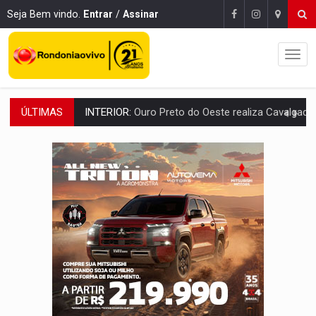
Seja Bem vindo.
Entrar
/
Assinar
ÚLTIMAS
DESENVOLVIMENTO:
Ideb avança nos anos iniciais do ensino fundamen
VULGO 'UNIÃO':
Chefe de facção criminosa é preso durante oper
Publicação Legal:
CONVOCAÇÃO DAS ELEIÇÕES: S
RO EMPREENDEDORA:
2ª edição da feira começa nesta quinta-feira (6) no 
FORTALECIMENTO:
Contratação de novos servidores reforça equipes do Cad Úni
VÍDEO:
Condutor de carro avança cruzamento e deixa motociclista
'OS OLHOS DO BRASIL':
Emanuel Neri transforma indignação e esperança em roc
SOB INVESTIGAÇÃO:
Dentista de PVH é denunciado por transmitir HIV a