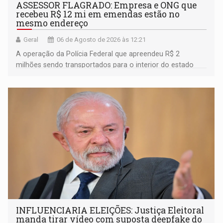
ASSESSOR FLAGRADO: Empresa e ONG que
recebeu R$ 12 mi em emendas estão no
mesmo endereço
Geral
06 de Agosto de 2026 às 12:21
A operação da Polícia Federal que apreendeu R$ 2
milhões sendo transportados para o interior do estado
movimentou o meio político pela clara e inequívoca
ligação do suspeito com um deputado federal do União
Brasil por Rondônia
INFLUENCIARIA ELEIÇÕES: Justiça Eleitoral
manda tirar vídeo com suposta deepfake do