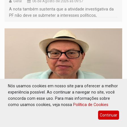
Geral
06 de Agosto de 2026 às 09:57
A nota também sustenta que a atividade investigativa da
PF não deve se submeter a interesses políticos,
ideológicos ou pessoais
Nós usamos cookies em nosso site para oferecer a melhor
experiência possível. Ao continuar a navegar no site, você
ALIANÇA PODEROSA: Chapa vitaminada
concorda com esse uso. Para mais informações sobre
pode alcançar larga e boa vantagem para
como usamos cookies, veja nossa
Política de Cookies
deputados
Continuar
Política
06 de Agosto de 2026 às 09:18
Nominatas fortes devem promover disputas acirradas e