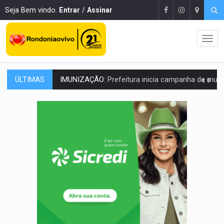
Seja Bem vindo.
Entrar
/
Assinar
ÚLTIMAS
QUIRINUS:
Draco faz operação para prender faccionados que atacaram proved
TRAFICANTE PRESO:
Operação Brasil Contra o Crime apreende quase meia to
SUPER EL NIÑO:
Trabalho inédito vai garantir água potável para comunidades
FAMÍLIA MORREU:
Identificadas as cinco vítimas de acidente na BR-364, entr
BRASIL CONTRA O CRIME:
Acusado de guardar armas de facção é preso com rev
TRAGÉDIA:
Sobe para cinco o número de mortos em colisão entre carreta e Fia
TRANSPORTE DE ARROZ:
MPF assegura cumprimento da legislação sobre transporte d
DEEPFAKE:
Sancionada lei contra violência sexual infantil na inte