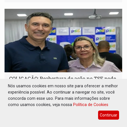
noturno e de madrugada
COLIGAÇÃO: Reabertura de ação no TSE pode
resultar em cassação de prefeita de Pimenta
Nós usamos cookies em nosso site para oferecer a melhor
Bueno
experiência possível. Ao continuar a navegar no site, você
concorda com esse uso. Para mais informações sobre
Interior
06 de Agosto de 2026 às 15:10
como usamos cookies, veja nossa
Política de Cookies
O processo havia sido encerrado sem julgamento das
acusações de que o partido não poderia atuar
Continuar
isoladamente