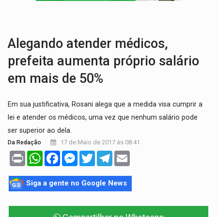
CH4C1NA:
Disputa entre PCC e CV deixa dez mortos em cinco di
IMUNIZAÇÃO:
Prefeitura inicia campanha de multivacinação para crianças 
Alegando atender médicos,
prefeita aumenta próprio salário
em mais de 50%
Em sua justificativa, Rosani alega que a medida visa cumprir a
lei e atender os médicos, uma vez que nenhum salário pode
ser superior ao dela.
17 de Maio de 2017 às 08:41
Da Redação
Print
WhatsApp
Facebook
Messenger
Twitter
Telegram
Email
Siga a gente no Google News