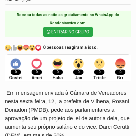
Foto: Divulgação
Receba todas as notícias gratuitamente no WhatsApp do
Rondoniaovivo.com.​
ENTRAR NO GRUPO
0 pessoas reagiram a isso.
0
0
0
0
0
0
Gostei
Amei
Haha
Uau
Triste
Grr
Em mensagem enviada à Câmara de Vereadores
nesta sexta-feira, 12, a prefeita de Vilhena, Rosani
Donadon (PMDB), pede aos parlamentares a
aprovação de um projeto de lei de autoria dela, que
aumenta seu próprio salário e do vice, Darci Cerutti
(DEM), em mais de 50%.