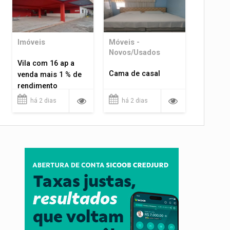
Imóveis
Móveis -
Novos/Usados
Vila com 16 ap a
Cama de casal
venda mais 1 % de
rendimento
há 2 dias
há 2 dias