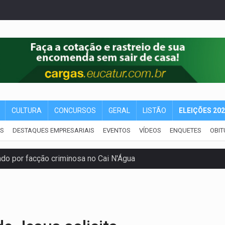
CULTURA
CONCURSOS
GERAL
LISTÃO
ELEIÇÕES 20
IS
DESTAQUES EMPRESARIAIS
EVENTOS
VÍDEOS
ENQUETES
OBIT
ping após colombiana furtar celular de menina
etar produtividade e rotina nas empresas
o será mais suficiente para comprovar área recuperado
ossível base secreta no satélite natural da Terra