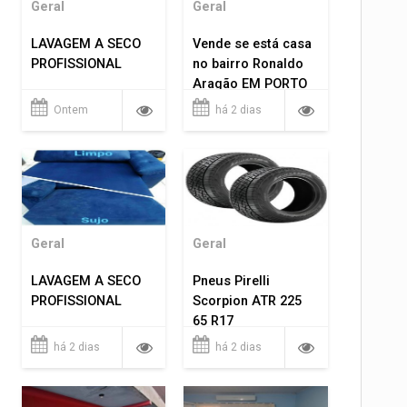
Geral
Geral
LAVAGEM A SECO
Vende se está casa
PROFISSIONAL
no bairro Ronaldo
Aragão EM PORTO
VELHO RO.
Ontem
há 2 dias
Geral
Geral
LAVAGEM A SECO
Pneus Pirelli
PROFISSIONAL
Scorpion ATR 225
65 R17
há 2 dias
há 2 dias