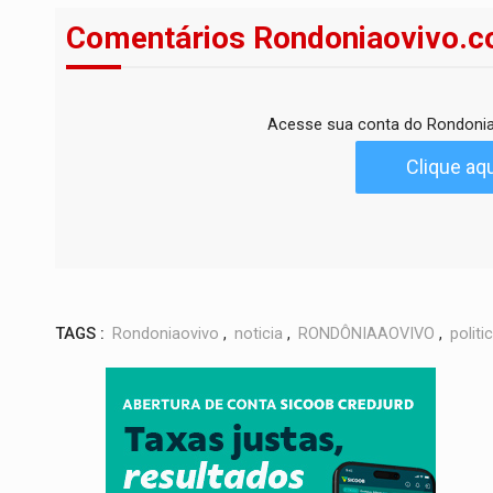
Comentários Rondoniaovivo.c
Acesse sua conta do Rondonia
Clique aqu
TAGS :
Rondoniaovivo
,
noticia
,
RONDÔNIAAOVIVO
,
politi