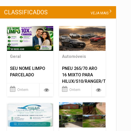
CLASSIFICADOS
VEJA MAIS
Geral
Automóveis
SEU NOME LIMPO
PNEU 265/70 ARO
PARCELADO
16 MIXTO PARA
HILUX/S10/RANGER/TRITON
ETC... MONTAGEM
Ontem
Ontem
GRATIS 599,00