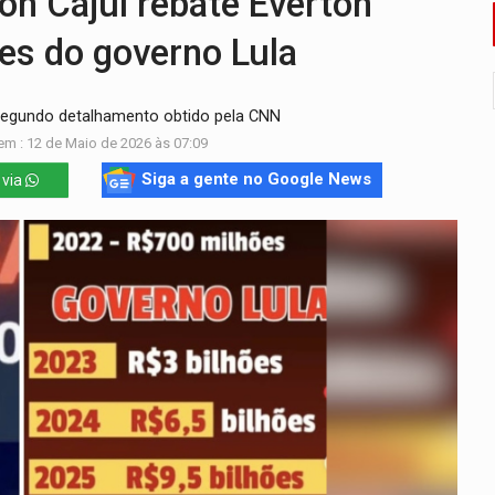
 Cajuí rebate Everton
bate a drones durante exercício antiaéreo
es do governo Lula
o Oeste, CINEMAZÔNIA leva cinema amazônico a estudantes na
, segundo detalhamento obtido pela CNN
ado (8) de calor intenso e tempo firme
em : 12 de Maio de 2026 às 07:09
e espera, asfalto chega ao bairro Nova Esperança
Siga a gente no Google News
 via
na programação do Festival de Dança de Joinville
re em acidente na BR-364