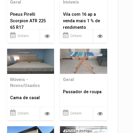
Geral
Imóveis
Pneus Pirelli
Vila com 16 ap a
Scorpion ATR 225
venda mais 1 % de
65 R17
rendimento
Ontem
Ontem
Móveis -
Geral
Novos/Usados
Passador de roupa
Cama de casal
Ontem
Ontem