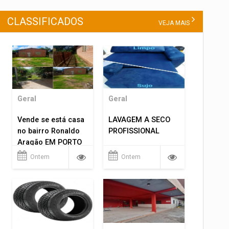
CLASSIFICADOS
VEJA MAIS
Geral
Geral
Vende se está casa
LAVAGEM A SECO
no bairro Ronaldo
PROFISSIONAL
Aragão EM PORTO
VELHO RO.
Ontem
Ontem