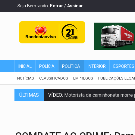
Seja Bem vindo.
Entrar
/
Assinar
INICIAL
POLÍCIA
POLÍTICA
INTERIOR
ESPORTES
NOTÍCIAS
CLASSIFICADOS
EMPREGOS
PUBLICAÇÕES LEGA
ÚLTIMAS
VÍDEO:
Motorista de caminhonete morre p
LAZER:
Seis lugares gratuitos para apro
VÍDEO:
FTICCO e Força Tática prendem 
INCLUSÃO:
Prefeitura fortalece parceri