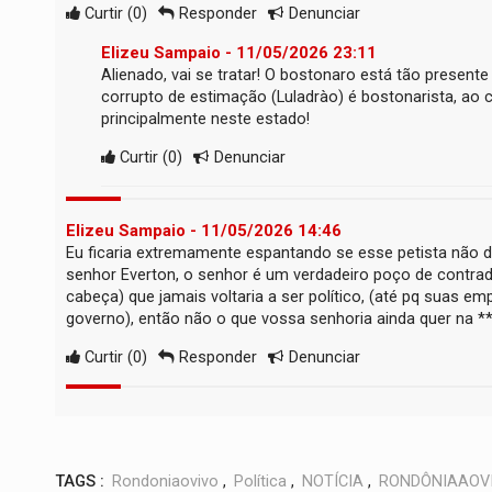
Curtir
(
0
)
Responder
Denunciar
Elizeu Sampaio - 11/05/2026 23:11
Alienado, vai se tratar! O bostonaro está tão presen
corrupto de estimação (Luladrào) é bostonarista, ao 
principalmente neste estado!
Curtir
(
0
)
Denunciar
Elizeu Sampaio - 11/05/2026 14:46
Eu ficaria extremamente espantando se esse petista não de
senhor Everton, o senhor é um verdadeiro poço de contr
cabeça) que jamais voltaria a ser político, (até pq suas 
governo), então não o que vossa senhoria ainda quer na **
Curtir
(
0
)
Responder
Denunciar
TAGS :
Rondoniaovivo
,
Política
,
NOTÍCIA
,
RONDÔNIAAOV