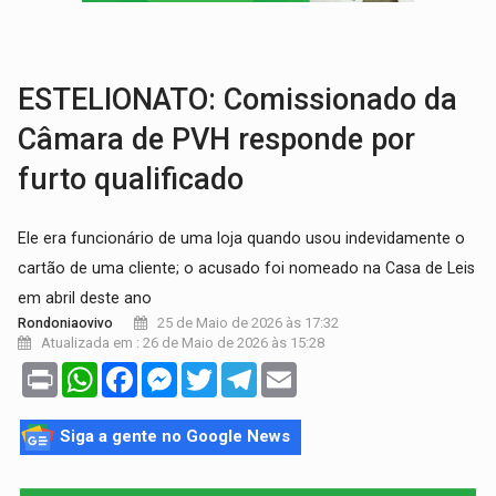
SOB SUSPEITA:
Entrega de 286 máquinas em Rondônia coincide com investig
ARTIGO:
Reter até 50% no distrato imobiliário é legal, mas não pode 
ESTELIONATO: Comissionado da
Câmara de PVH responde por
furto qualificado
Ele era funcionário de uma loja quando usou indevidamente o
cartão de uma cliente; o acusado foi nomeado na Casa de Leis
em abril deste ano
25 de Maio de 2026 às 17:32
Rondoniaovivo
Atualizada em : 26 de Maio de 2026 às 15:28
Print
WhatsApp
Facebook
Messenger
Twitter
Telegram
Email
Siga a gente no Google News