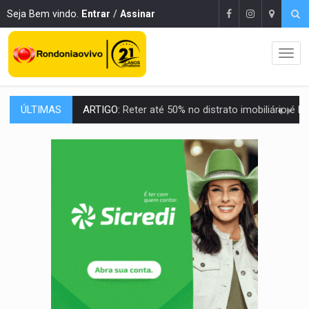
Seja Bem vindo.
Entrar
/
Assinar
ÚLTIMAS
DO HOSPITAL AO CAMPO:
Veja as mais de 200 ações de Marcos Rogé
EXPANSÃO:
Grupo Nova Era amplia presença em PVH e transforma Aramix em
ROTA GLOBAL:
PCC amplia presença internacional e transforma Brasil em cor
CONEXÃO RONDONIAOVIVO:
Museólogo Antônio Ocampo conduz a história de uma
EXTENSÃO DE DANOS:
Ferroviários pedem ao Iphan recuperação de área atingid
VARIANDO O CARDÁPIO:
Veja essa receita de carne assada para o a
PREJUÍZO AOS ESTUDANTES:
Greve dos professores em PVH é considerada 
POSSESSÃO DE DEBORAH LOGAN:
Terror mistura mistério e filmagens quase