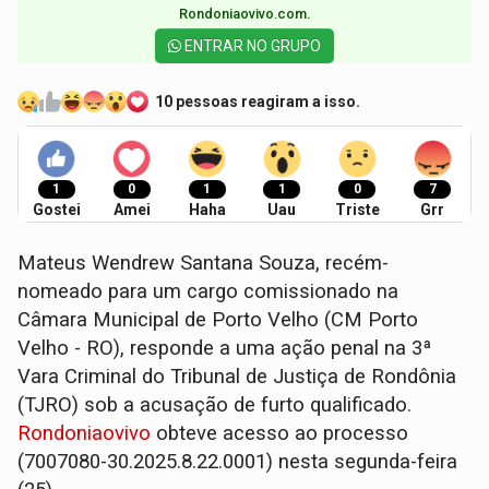
Rondoniaovivo.com.​
ENTRAR NO GRUPO
10 pessoas reagiram a isso.
1
0
1
1
0
7
Gostei
Amei
Haha
Uau
Triste
Grr
Mateus Wendrew Santana Souza, recém-
nomeado para um cargo comissionado na
Câmara Municipal de Porto Velho (CM Porto
Velho - RO), responde a uma ação penal na 3ª
Vara Criminal do Tribunal de Justiça de Rondônia
(TJRO) sob a acusação de furto qualificado.
Rondoniaovivo
obteve acesso ao processo
(7007080-30.2025.8.22.0001) nesta segunda-feira