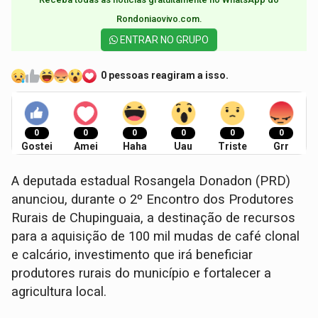
Rondoniaovivo.com.​
ENTRAR NO GRUPO
0 pessoas reagiram a isso.
0
0
0
0
0
0
Gostei
Amei
Haha
Uau
Triste
Grr
A deputada estadual Rosangela Donadon (PRD)
anunciou, durante o 2º Encontro dos Produtores
Rurais de Chupinguaia, a destinação de recursos
para a aquisição de 100 mil mudas de café clonal
e calcário, investimento que irá beneficiar
produtores rurais do município e fortalecer a
agricultura local.