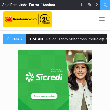
Seja Bem vindo.
Entrar
/
Assinar
ÚLTIMAS
VÍDEO:
Motorista de caminhonete morre preso às ferragens em colisão com
LAZER:
Seis lugares gratuitos para aproveitar o fim de semana e
VÍDEO:
FTICCO e Força Tática prendem membro do CV com arma e drogas em
INCLUSÃO:
Prefeitura fortalece parceria com a APAE para ampliar ações v
DEFESA:
Exército testa inovações no combate a drones durante exerc
TEMAS SOCIOAMBIENTAIS:
Em Itapuã do Oeste, CINEMAZÔNIA leva cinema amazônico 
PREVISÃO:
Interior de Rondônia terá sábado (8) de calor intenso
INFRAESTRUTURA:
Após quase 30 anos de espera, asfalto chega ao bairr