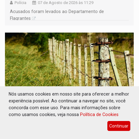
Polícia
07 de Agosto de 2026 às 11:29
Acusados foram levados ao Departamento de
Flagrantes
Nós usamos cookies em nosso site para oferecer a melhor
experiência possível. Ao continuar a navegar no site, você
concorda com esse uso. Para mais informações sobre
BAIRRO TEIXEIRÃO: MPF cobra
regularização fundiária da comunidade
como usamos cookies, veja nossa
Política de Cookies
Nova Colina
Continuar
Geral
07 de Agosto de 2026 às 11:08