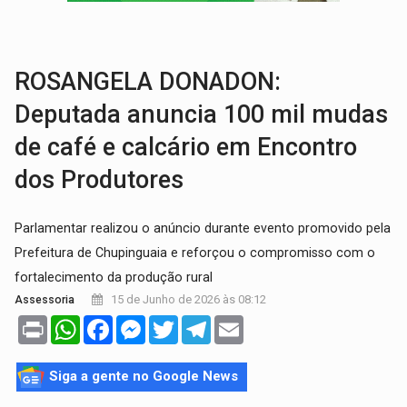
NO CARRO:
Homem é preso com pistola 9mm durante abordagem da Força Tát
TRÁGICO:
Pai do 'Xandy Motocross' morre em acidente
ROSANGELA DONADON:
Deputada anuncia 100 mil mudas
de café e calcário em Encontro
dos Produtores
Parlamentar realizou o anúncio durante evento promovido pela
Prefeitura de Chupinguaia e reforçou o compromisso com o
fortalecimento da produção rural
15 de Junho de 2026 às 08:12
Assessoria
Print
WhatsApp
Facebook
Messenger
Twitter
Telegram
Email
Siga a gente no Google News