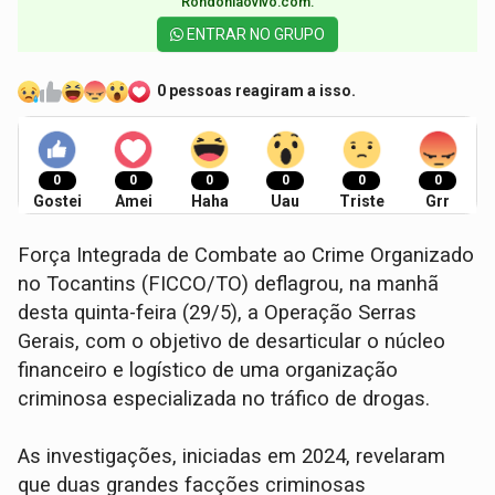
Rondoniaovivo.com.​
ENTRAR NO GRUPO
0 pessoas reagiram a isso.
0
0
0
0
0
0
Gostei
Amei
Haha
Uau
Triste
Grr
Força Integrada de Combate ao Crime Organizado
no Tocantins (FICCO/TO) deflagrou, na manhã
desta quinta-feira (29/5), a Operação Serras
Gerais, com o objetivo de desarticular o núcleo
financeiro e logístico de uma organização
criminosa especializada no tráfico de drogas.
As investigações, iniciadas em 2024, revelaram
que duas grandes facções criminosas