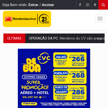
Seja Bem vindo.
Entrar
/
Assinar
ÚLTIMAS
OPERAÇÃO DA PC:
Membros do CV são presos com armas e drogas após c
ENTRADA GRATUITA:
Espetáculo As Marias Somos Nós será apresen
VÍDEO:
Três são presos após furto de motocicleta em frente
CELEBRAÇÃO:
Cerejeiras completa 43 anos de emancipação com progra
SAÚDE:
Anvisa desmente boato sobre presença de plástico ou petr
VÍDEO:
Pitbulls fogem de residência e atacam casal de idosos 
AÇÃO CONJUNTA:
Forças policiais apreendem cerca de 1kg de our
PF ESTÁ APURANDO:
Flávio Bolsonaro escolhe Alfredo Gaspar como vice, alvo de d