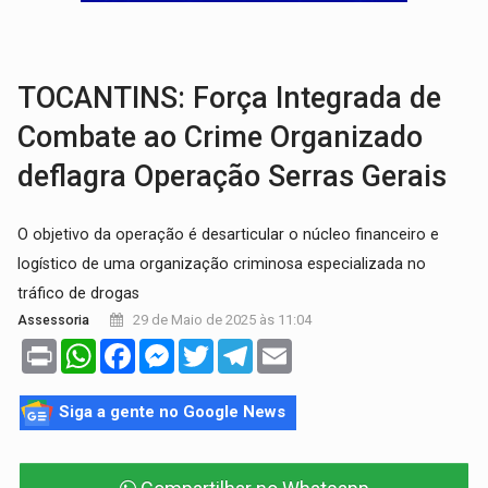
GRAVE:
Homem é esfaqueado no peito durante briga ent
VÍDEO:
Denarc e Receita Federal apreendem 12 kg de skunk e arma que iam
TOCANTINS: Força Integrada de
Combate ao Crime Organizado
deflagra Operação Serras Gerais
O objetivo da operação é desarticular o núcleo financeiro e
logístico de uma organização criminosa especializada no
tráfico de drogas
29 de Maio de 2025 às 11:04
Assessoria
Print
WhatsApp
Facebook
Messenger
Twitter
Telegram
Email
Siga a gente no Google News