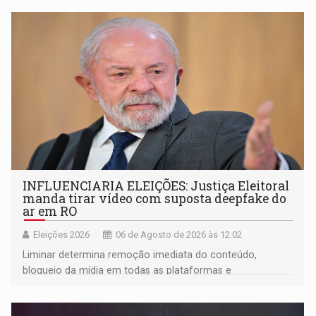
ligação do suspeito com um deputado federal do União
Brasil por Rondônia
INFLUENCIARIA ELEIÇÕES: Justiça Eleitoral
manda tirar vídeo com suposta deepfake do
ar em RO
Eleições 2026
06 de Agosto de 2026 às 12:02
Liminar determina remoção imediata do conteúdo,
bloqueio da mídia em todas as plataformas e
identificação do autor da publicação