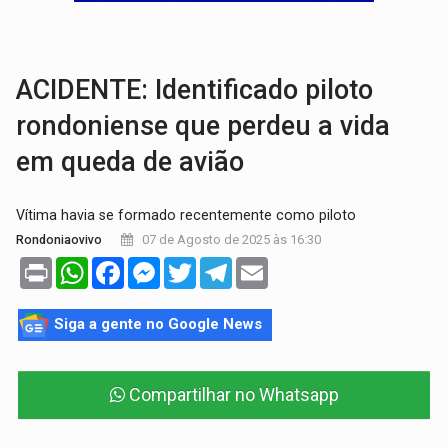
ASSESSOR FLAGRADO:
Empresa e ONG que recebeu R$ 12 mi em emendas estão
INFLUENCIARIA ELEIÇÕES:
Justiça Eleitoral manda tirar vídeo com suposta d
ACIDENTE: Identificado piloto
rondoniense que perdeu a vida
em queda de avião
Vítima havia se formado recentemente como piloto
07 de Agosto de 2025 às 16:30
Rondoniaovivo
Print
WhatsApp
Facebook
Messenger
Twitter
Telegram
Email
Siga a gente no Google News
Compartilhar no Whatsapp