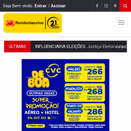
Seja Bem vindo.
Entrar
/
Assinar
ÚLTIMAS
CONEXÃO RONDONIAOVIVO:
Marcio Barreto, pres. da ABAV-RO, alerta sobre golpes 
DA RECICLAGEM AO SUCESSO:
A trajetória de superação de Car
'RIO OMERÊ':
MPF pede condenação do Banco do Brasil por financiar atividade
INFRAESTRUTURA:
Vilhena realiza audiência pública sobre moderniz
SEM SISTEMA:
Falha afeta atendimentos na Policlínica Os
VÍDEO:
Colisão entre motos deixa dois feridos próximo ao S
SOB INVESTIGAÇÃO:
Dentista de PVH é denunciado por transmitir HIV a
ESQUEMA DE FRAUDES:
Polícia Civil deflagra a terceira fase da Oper