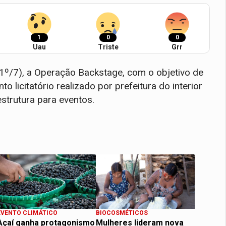
1
0
0
Uau
Triste
Grr
 (1º/7), a Operação Backstage, com o objetivo de
 licitatório realizado por prefeitura do interior
estrutura para eventos.
EVENTO CLIMÁTICO
BIOCOSMÉTICOS
Açaí ganha protagonismo
Mulheres lideram nova