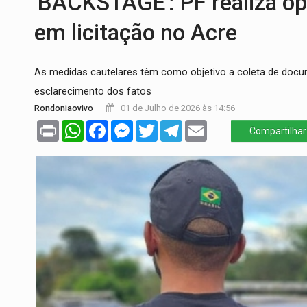
'BACKSTAGE': PF realiza op
PREVISÃO:
Interior de Rondônia terá sáb
em licitação no Acre
INFRAESTRUTURA:
Após quase 30 anos d
As medidas cautelares têm como objetivo a coleta de doc
A ILHA:
Coreografia de Rondônia estreia 
esclarecimento dos fatos
ELEIÇÕES 2026:
Sgt. Mouza esclarece 'e
Rondoniaovivo
01 de Julho de 2026 às 14:56
Print
WhatsApp
Facebook
Messenger
Twitter
Telegram
Email
Compartilhar
VÍDEO:
Motorista de caminhonete morre p