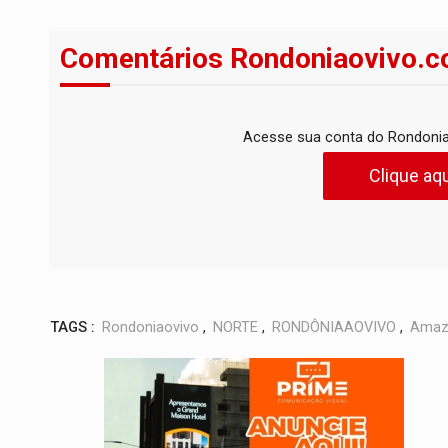
Comentários Rondoniaovivo.c
Acesse sua conta do Rondonia
Clique aqu
TAGS :
Rondoniaovivo
,
NORTE
,
RONDÔNIAAOVIVO
,
Amaz