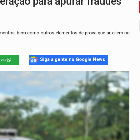
eração para apurar fraudes
ado (8) de calor intenso e tempo firme
e espera, asfalto chega ao bairro Nova Esperança
umentos, bem como outros elementos de prova que auxiliem no
na programação do Festival de Dança de Joinville
rro de digitação' em declaração de patrimônio de R$ 29 mi
Siga a gente no Google News
 via
reso às ferragens em colisão com carreta na BR