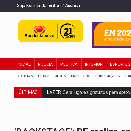
Seja Bem vindo.
Entrar
/
Assinar
INICIAL
POLÍCIA
POLÍTICA
INTERIOR
ESPORTES
NOTÍCIAS
CLASSIFICADOS
EMPREGOS
PUBLICAÇÕES LEGA
LAZER:
Seis lugares gratuitos para apro
ÚLTIMAS
VÍDEO:
FTICCO e Força Tática prendem 
INCLUSÃO:
Prefeitura fortalece parceri
DEFESA:
Exército testa inovações no com
TEMAS SOCIOAMBIENTAIS:
Em Itapuã d