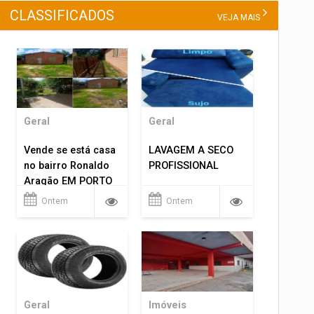
CLASSIFICADOS
VEJA MAIS
Geral
Geral
Vende se está casa
LAVAGEM A SECO
no bairro Ronaldo
PROFISSIONAL
Aragão EM PORTO
VELHO RO.
Ontem
Ontem
Geral
Imóveis