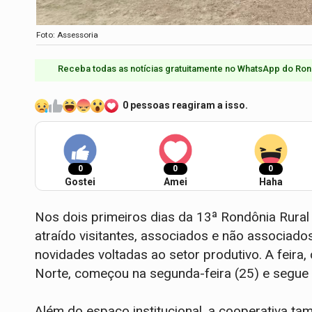
Foto: Assessoria
Receba todas as notícias gratuitamente no WhatsApp do Ron
0 pessoas reagiram a isso.
0
0
0
Gostei
Amei
Haha
Nos dois primeiros dias da 13ª Rondônia Rural 
atraído visitantes, associados e não associad
novidades voltadas ao setor produtivo. A feira
Norte, começou na segunda-feira (25) e segue 
Além do espaço institucional, a cooperativa t