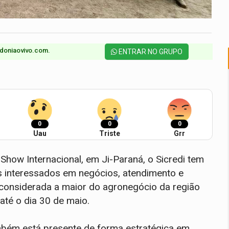
doniaovivo.com.​
ENTRAR NO GRUPO
0
0
0
Uau
Triste
Grr
Show Internacional, em Ji-Paraná, o Sicredi tem
os interessados em negócios, atendimento e
, considerada a maior do agronegócio da região
até o dia 30 de maio.
ambém está presente de forma estratégica em