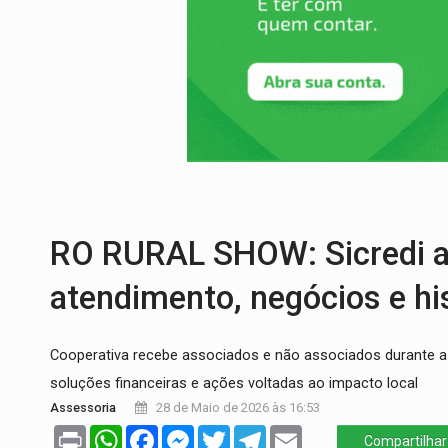
ENCONTRO:
Amazônia Negra ganha projeç
PREVISÃO:
Porto Velho tem chances de c
SINDICATOS UNIDOS:
Assembleia Geral 
PROCESSO SELETIVO:
Rondoniaovivo abr
AGOSTO LILÁS:
MPRO lança de portal e p
TRAGÉDIA:
Sobe para cinco o número de 
RO RURAL SHOW: Sicredi at
atendimento, negócios e hi
Cooperativa recebe associados e não associados durante a
soluções financeiras e ações voltadas ao impacto local
Assessoria
28 de Maio de 2026 às 16:53
Print
WhatsApp
Facebook
Messenger
Twitter
Telegram
Email
Compartilhar