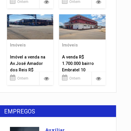
Ontem
Ontem
Imóveis
Imóveis
Imóvel a venda na
A venda R$
Av.José Amador
1.700.000 bairro
dos Reis R$
Embratel 10
1.400.000
apartamentos!
Ontem
Ontem
EMPREGOS
Auxiliar