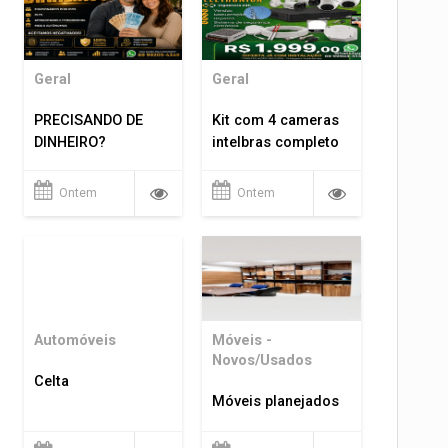
Geral
Geral
PRECISANDO DE
Kit com 4 cameras
DINHEIRO?
intelbras completo
Ontem
Ontem
Automóveis
Móveis -
Novos/Usados
Celta
Móveis planejados