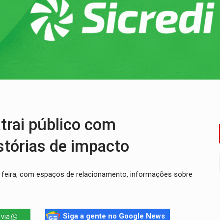
ão nacional com participação de Marcela Bonfim
huvas isoladas nesta sexta-feira (7)
delibera greve da educação municipal em Porto Velho
e oficina de Comunicação com oportunidade de integrar equipe
romove reflexão sobre trajetória da Lei Maria da Penha
mortos em colisão entre carreta e Fiat Uno na BR-364
rai público com
stórias de impacto
 feira, com espaços de relacionamento, informações sobre
Siga a gente no Google News
 via