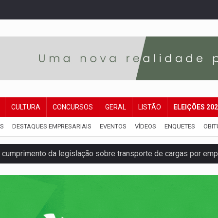
CULTURA
CONCURSOS
GERAL
LISTÃO
ELEIÇÕES 20
IS
DESTAQUES EMPRESARIAIS
EVENTOS
VÍDEOS
ENQUETES
OBIT
umprimento da legislação sobre transporte de cargas por em
 sexual infantil na internet e via IA
rgia nuclear, defesa e ciência em Brasília
o deixa quatro mortos e um em estado grave na BR