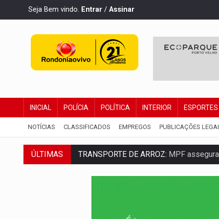
Seja Bem vindo.
Entrar
/
Assinar
INICIAL
POLÍCIA
POLÍTICA
INTERIOR
ESPORTES
NOTÍCIAS
CLASSIFICADOS
EMPREGOS
PUBLICAÇÕES LEGA
ÚLTIMAS
TRANSPORTE DE ARROZ:
MPF assegura c
DEEPFAKE:
Sancionada lei contra violência
COLEGIADO:
Brasil e Rússia discutem ene
URGENTE:
Colisão entre caminhão e carr