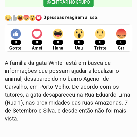
ENTRAR NO GRUPO
0 pessoas reagiram a isso.
0
0
0
0
0
0
Gostei
Amei
Haha
Uau
Triste
Grr
A família da gata Winter está em busca de
informações que possam ajudar a localizar o
animal, desaparecido no bairro Agenor de
Carvalho, em Porto Velho. De acordo com os
tutores, a gata desapareceu na Rua Eduardo Lima
(Rua 1), nas proximidades das ruas Amazonas, 7
de Setembro e Silva, e desde então não foi mais
vista.