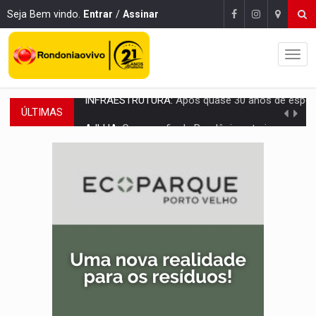
Seja Bem vindo.
Entrar
/
Assinar
ÚLTIMAS
A ILHA:
Coreografia de Rondônia estreia na programação do Festival de Dan
ELEIÇÕES 2026:
Sgt. Mouza esclarece 'erro de digitação' em declaração de patrim
JUDICIÁRIO:
Sinjur parabeniza servidores pelo adicional de incentivo com ef
Publicação Legal:
AVISO DE LICITAÇÃO: Pregão Eletrônico Nº 12/2026
BR-364:
Polícia apreende mais de uma tonelada de drogas em fundo fal
EMOCIONE:
PRESENTES: Confira os sorteados na promoção de 
VOVÔ LADRÃO:
Idoso é filmado furtando bicicleta na frente
JUSTIÇA:
Comarca de Nova Mamoré terá seu primeiro jú