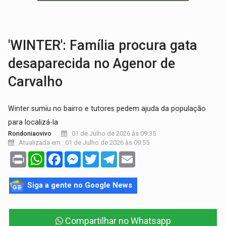
PREVISÃO:
Interior de Rondônia terá sábado (8) de calor intenso
INFRAESTRUTURA:
Após quase 30 anos de espera, asfalto chega ao bairr
'WINTER': Família procura gata
desaparecida no Agenor de
Carvalho
Winter sumiu no bairro e tutores pedem ajuda da população
para localizá-la
01 de Julho de 2026 às 09:35
Rondoniaovivo
Atualizada em : 01 de Julho de 2026 às 09:55
Print
WhatsApp
Facebook
Messenger
Twitter
Telegram
Email
Siga a gente no Google News
Compartilhar no Whatsapp