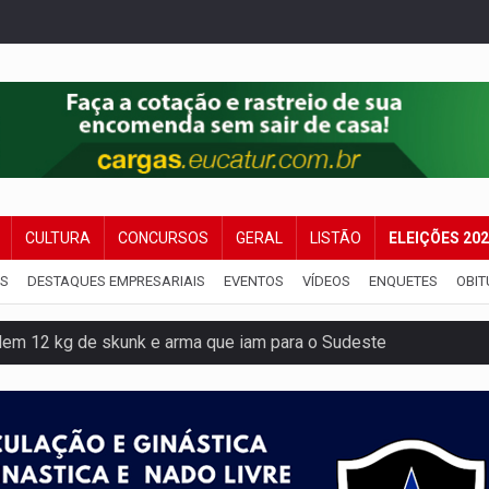
CULTURA
CONCURSOS
GERAL
LISTÃO
ELEIÇÕES 20
IS
DESTAQUES EMPRESARIAIS
EVENTOS
VÍDEOS
ENQUETES
OBIT
dem 12 kg de skunk e arma que iam para o Sudeste
resos com armas e drogas após crime de tortur@
as Somos Nós será apresentado na capital
tocicleta em frente de academia