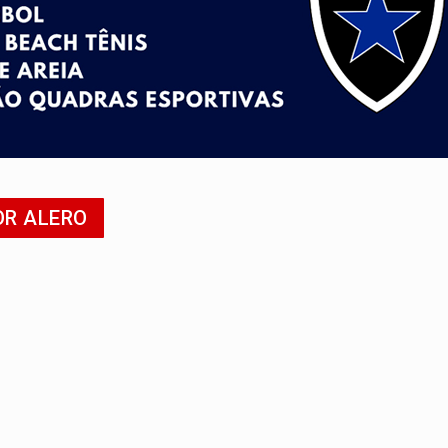
nos de emancipação com programação esportiva
sença de plástico ou petróleo em ovos
tacam casal de idosos na zona Leste
endem cerca de 1kg de ouro em Rondônia
scolhe Alfredo Gaspar como vice, alvo de denúncia por estupro
OR ALERO
ante briga entre vizinhos