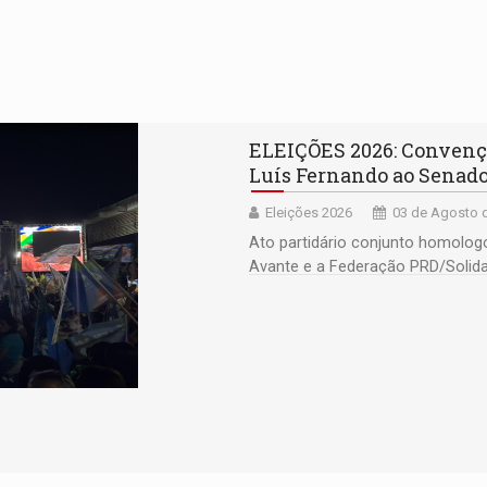
ELEIÇÕES 2026: Convençã
Luís Fernando ao Senad
Eleições 2026
03 de Agosto d
Ato partidário conjunto homolog
Avante e a Federação PRD/Solidar
por saúde, limpeza pública e ed