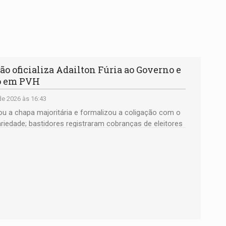
o oficializa Adailton Fúria ao Governo e
o em PVH
e 2026 às 16:43
ou a chapa majoritária e formalizou a coligação com o
iedade; bastidores registraram cobranças de eleitores
ucação