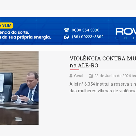
VIOLÊNCIA CONTRA MULH
na ALE-RO
Geral
23 de Junho de 2026 às
A lei n° 6.354 institui a reserva
das mulheres vítimas de violênc
conscientização e educação soc