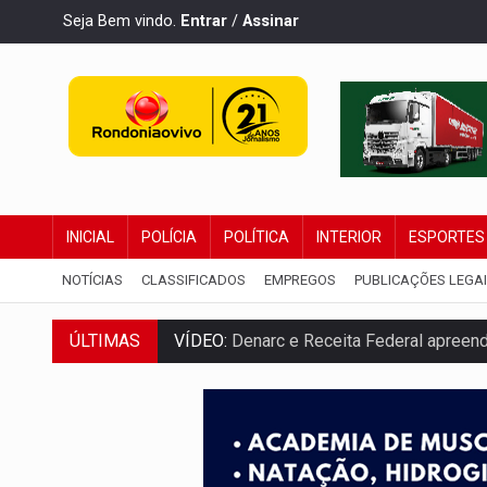
Seja Bem vindo.
Entrar
/
Assinar
INICIAL
POLÍCIA
POLÍTICA
INTERIOR
ESPORTES
NOTÍCIAS
CLASSIFICADOS
EMPREGOS
PUBLICAÇÕES LEGA
ÚLTIMAS
VÍDEO:
Denarc e Receita Federal apreen
OPERAÇÃO DA PC:
Membros do CV são p
ENTRADA GRATUITA:
Espetáculo As Mari
VÍDEO:
Três são presos após furto de mo