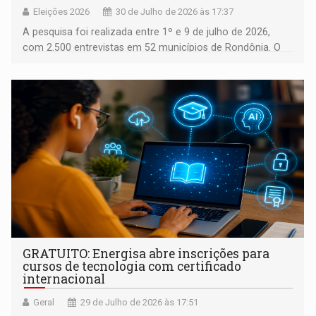
Eleições 2026
30 de Julho de 2026 às 17:37
A pesquisa foi realizada entre 1º e 9 de julho de 2026,
com 2.500 entrevistas em 52 municípios de Rondônia. O
levantamento possui margem de erro de 2,45 pontos
percentuais, nível de confiança de 95%, foi realizado com
recursos próprios do instituto e está registrado na Justiça
Eleitoral sob número RO-04350/2026
GRATUITO: Energisa abre inscrições para
cursos de tecnologia com certificado
internacional
Geral
29 de Julho de 2026 às 17:51