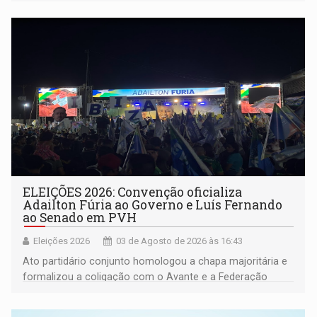
Regina Pacis aguardando operação no fêmur enquanto
contas de aluguel e luz se acumulam
ELEIÇÕES 2026: Convenção oficializa
Adailton Fúria ao Governo e Luís Fernando
ao Senado em PVH
Eleições 2026
03 de Agosto de 2026 às 16:43
Ato partidário conjunto homologou a chapa majoritária e
formalizou a coligação com o Avante e a Federação
PRD/Solidariedade; bastidores registraram cobranças de
eleitores por saúde, limpeza pública e educação