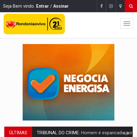
Seja Bem vindo.
Entrar
/
Assinar
ÚLTIMAS
VÍDEO:
Perseguição é registrada no shopping após colombiana furtar ce