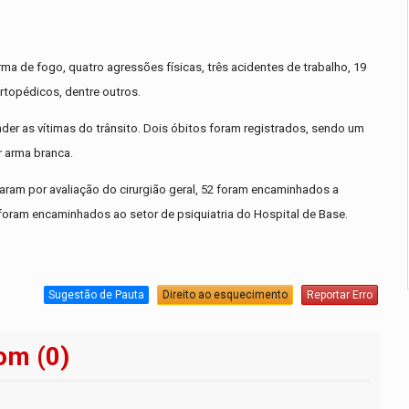
ma de fogo, quatro agressões físicas, três acidentes de trabalho, 19
topédicos, dentre outros.
ender as vítimas do trânsito. Dois óbitos foram registrados, sendo um
r arma branca.
aram por avaliação do cirurgião geral, 52 foram encaminhados a
 foram encaminhados ao setor de psiquiatria do Hospital de Base.
Sugestão de Pauta
Direito ao esquecimento
Reportar Erro
om (0)