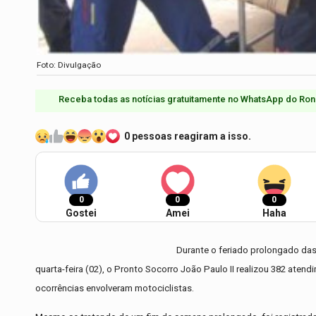
Foto: Divulgação
Receba todas as notícias gratuitamente no WhatsApp do Ron
0 pessoas reagiram a isso.
0
0
0
Gostei
Amei
Haha
Durante o feriado prolongado das 
quarta-feira (02), o Pronto Socorro João Paulo II realizou 382 aten
ocorrências envolveram motociclistas.