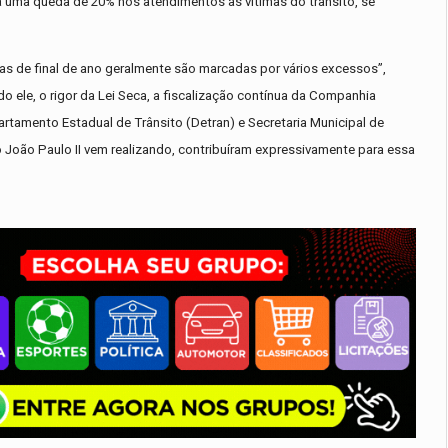
 uma queda de 20% nos atendimentos às vítimas do trânsito, se
tas de final de ano geralmente são marcadas por vários excessos”,
o ele, o rigor da Lei Seca, a fiscalização contínua da Companhia
artamento Estadual de Trânsito (Detran) e Secretaria Municipal de
João Paulo II vem realizando, contribuíram expressivamente para essa