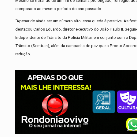
Mesmo se tratando de um fim de semana prolongado, foi registrada
comparado ao mesmo período do ano passado.
“Apesar de ainda ser um número alto, essa queda é positiva. As fes
destacou Carlos Eduardo, diretor executivo do João Paulo II. Segund
Independente de Trânsito da Policia Militar, em conjunto com o Dep
Trânsito (Semtran), além da campanha de paz que o Pronto Socorro 
redução.