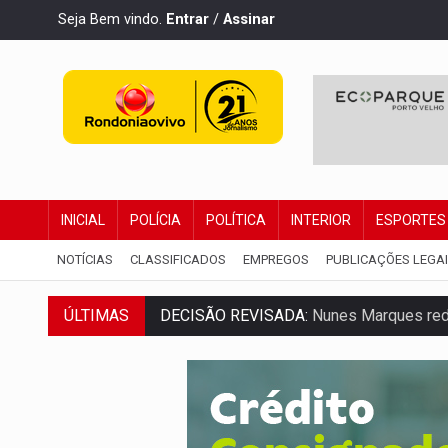
Seja Bem vindo.
Entrar
/
Assinar
INICIAL
POLÍCIA
POLÍTICA
INTERIOR
ESPORTES
NOTÍCIAS
CLASSIFICADOS
EMPREGOS
PUBLICAÇÕES LEGA
DECISÃO REVISADA:
Nunes Marques reduz
ÚLTIMAS
CONEXÃO RONDONIAOVIVO:
Museólogo 
ELEIÇÕES 2026:
Patrimônio de candidata 
VÍDEO:
Quadrilha é flagrada com cerca d
BAIRRO TEIXEIRÃO:
MPF cobra regulariz