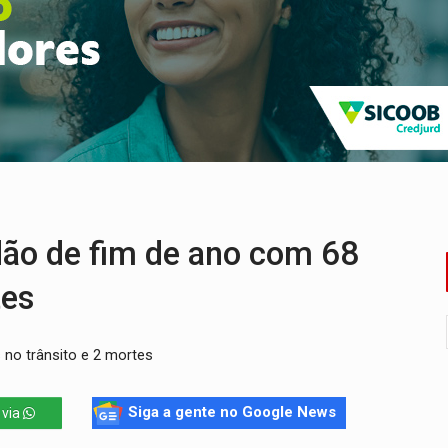
nia Empreendedora segue no Espaço Alternativo com entrada gra
a de Porto Velho pede exoneração do cargo
s e exames especializados durante expedição do SUS
 R$ 8,5 bilhões e RO projeta alta de 8,8%
nuvens no céu de Rondônia – Por Daniel Pereira
adão de fim de ano com 68
tes
s no trânsito e 2 mortes
Siga a gente no Google News
 via