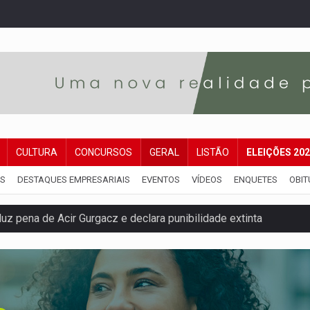
CULTURA
CONCURSOS
GERAL
LISTÃO
ELEIÇÕES 20
IS
DESTAQUES EMPRESARIAIS
EVENTOS
VÍDEOS
ENQUETES
OBIT
 pena de Acir Gurgacz e declara punibilidade extinta
Antônio Ocampo lança livro sobre a Madeira-Mamoré
a deputada federal do PL salta R$ 1 mil para R$ 155 mil
e 200 porções de drogas
ação fundiária da comunidade Nova Colina