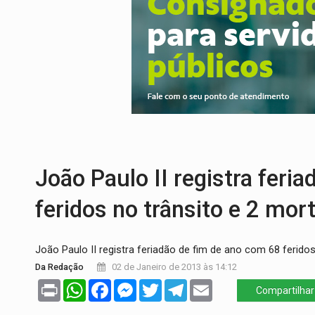
SUCESSO NA ABERTURA:
2ª Feira Rondô
REESTRUTURAÇÃO:
Secretário da Seinfr
SAÚDE INDÍGENA:
Pirahã terão consulta
ECONOMIA:
Dia dos pais deve movimentar
ELEIÇÕES 2026:
Ulisses Guimarães e as 
João Paulo II registra feri
feridos no trânsito e 2 mor
João Paulo II registra feriadão de fim de ano com 68 ferido
Da Redação
02 de Janeiro de 2013 às 14:12
Print
WhatsApp
Facebook
Messenger
Twitter
Telegram
Email
Compartilhar