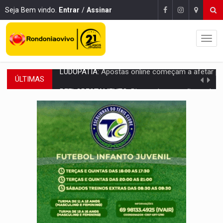
Seja Bem vindo.
Entrar
/
Assinar
ÚLTIMAS
REFLORESTAMENTO:
Plantar árvores não será mais suficiente para comprov
OVNIS NA LUA:
Cientistas alertam para possível base secreta no satélite n
ACABOU COM PEUGEOT:
Incêndio destrói carro que era rebocado para oficina no
VÍDEO:
Ladrão é filmado furtando moto na frente do bar 
BOLSAS DE PESQUISA:
Iniciativa Amazônia+10 lança chamada para fortalecer cadeia
MATERIAL:
Brasil tem grandes reservas de urânio, mas produz pouco e impo
VÍDEO:
Serpente capturada na fábrica da Coca-Cola é devolvid
HOMENAGEM:
Cientistas cassados pelo AI-5 se tornam pesquisadores emér