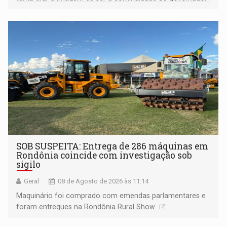
Marcos Rocha; ex-prefeito Hildon Chaves parece ainda
não ter entrado no modo eleição; ABAV faz evento em
Porto Velho
SOB SUSPEITA: Entrega de 286 máquinas em
Rondônia coincide com investigação sob
sigilo
Geral
08 de Agosto de 2026 às 11:14
Maquinário foi comprado com emendas parlamentares e
foram entregues na Rondônia Rural Show