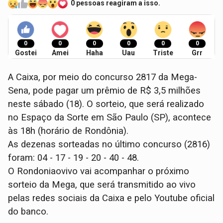
0 pessoas reagiram a isso.
0
0
0
0
0
0
Gostei
Amei
Haha
Uau
Triste
Grr
A Caixa, por meio do concurso 2817 da Mega-
Sena, pode pagar um prêmio de R$ 3,5 milhões
neste sábado (18). O sorteio, que será realizado
no Espaço da Sorte em São Paulo (SP), acontece
às 18h (horário de Rondônia).
As dezenas sorteadas no último concurso (2816)
foram: 04 - 17 - 19 - 20 - 40 - 48.
O Rondoniaovivo vai acompanhar o próximo
sorteio da Mega, que será transmitido ao vivo
pelas redes sociais da Caixa e pelo Youtube oficial
do banco.