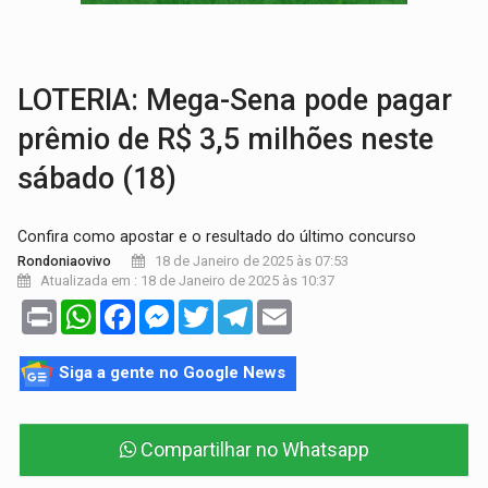
VÍDEO:
Perseguição é registrada no shopping após colombiana furtar ce
LUDOPATIA:
Apostas online começam a afetar produtividade e rotina
LOTERIA: Mega-Sena pode pagar
prêmio de R$ 3,5 milhões neste
sábado (18)
Confira como apostar e o resultado do último concurso
18 de Janeiro de 2025 às 07:53
Rondoniaovivo
Atualizada em : 18 de Janeiro de 2025 às 10:37
Print
WhatsApp
Facebook
Messenger
Twitter
Telegram
Email
Siga a gente no Google News
Compartilhar no Whatsapp