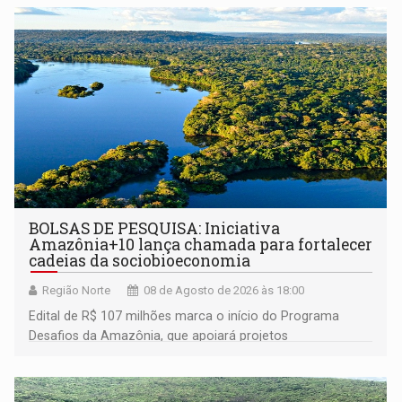
BOLSAS DE PESQUISA: Iniciativa
Amazônia+10 lança chamada para fortalecer
cadeias da sociobioeconomia
Região Norte
08 de Agosto de 2026 às 18:00
Edital de R$ 107 milhões marca o início do Programa
Desafios da Amazônia, que apoiará projetos
desenvolvidos por redes de pesquisa e inovação. A
submissão de pré-propostas poderá ser feita até 1º de
setembro