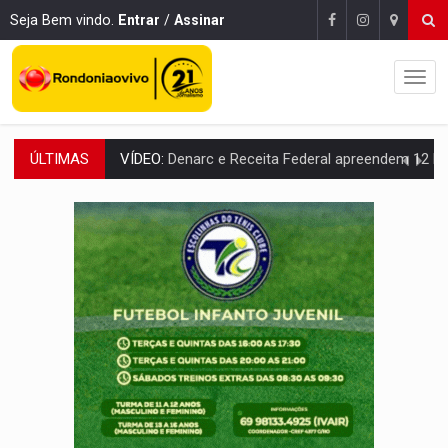
Seja Bem vindo.
Entrar
/
Assinar
ÚLTIMAS
OPERAÇÃO DA PC:
Membros do CV são presos com armas e drogas após c
ENTRADA GRATUITA:
Espetáculo As Marias Somos Nós será apresen
VÍDEO:
Três são presos após furto de motocicleta em frente
CELEBRAÇÃO:
Cerejeiras completa 43 anos de emancipação com progra
SAÚDE:
Anvisa desmente boato sobre presença de plástico ou petr
VÍDEO:
Pitbulls fogem de residência e atacam casal de idosos 
AÇÃO CONJUNTA:
Forças policiais apreendem cerca de 1kg de our
PF ESTÁ APURANDO:
Flávio Bolsonaro escolhe Alfredo Gaspar como vice, alvo de d