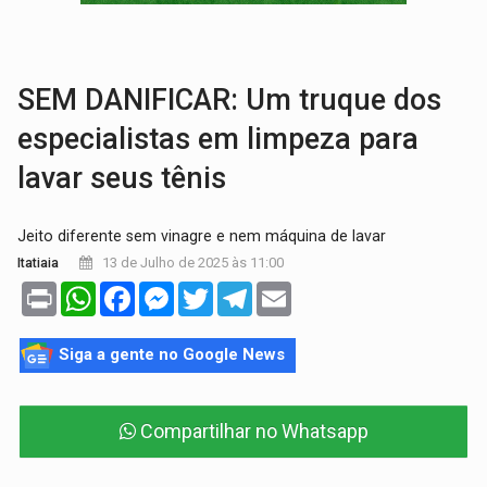
GRAVE:
Homem é esfaqueado no peito durante briga ent
VÍDEO:
Denarc e Receita Federal apreendem 12 kg de skunk e arma que iam
SEM DANIFICAR: Um truque dos
especialistas em limpeza para
lavar seus tênis
Jeito diferente sem vinagre e nem máquina de lavar
13 de Julho de 2025 às 11:00
Itatiaia
Print
WhatsApp
Facebook
Messenger
Twitter
Telegram
Email
Siga a gente no Google News
Compartilhar no Whatsapp