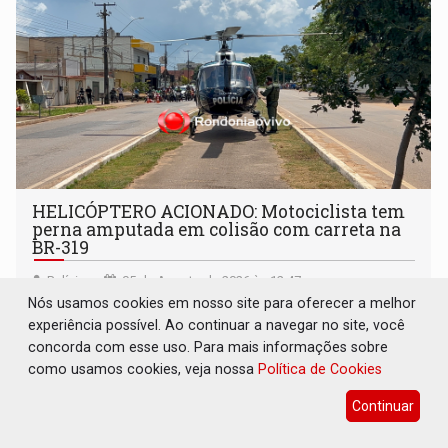
HELICÓPTERO ACIONADO: Motociclista tem
perna amputada em colisão com carreta na
BR-319
Polícia
05 de Agosto de 2026 às 12:47
Nós usamos cookies em nosso site para oferecer a melhor
Em razão do estado gravíssimo do paciente e da distância
experiência possível. Ao continuar a navegar no site, você
em relação a capital, o suporte aéreo foi acionado
concorda com esse uso. Para mais informações sobre
como usamos cookies, veja nossa
Política de Cookies
Continuar