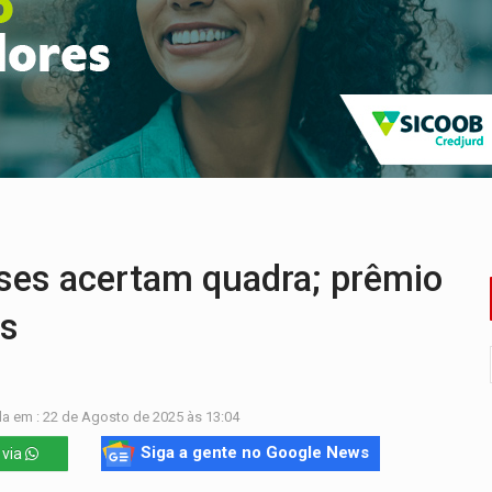
o deixa quatro mortos e um em estado grave na BR
ão nacional com participação de Marcela Bonfim
huvas isoladas nesta sexta-feira (7)
delibera greve da educação municipal em Porto Velho
e oficina de Comunicação com oportunidade de integrar equipe
ardar armas de facção é preso com revólveres e espingardas
es acertam quadra; prêmio
es
a em : 22 de Agosto de 2025 às 13:04
Siga a gente no Google News
 via