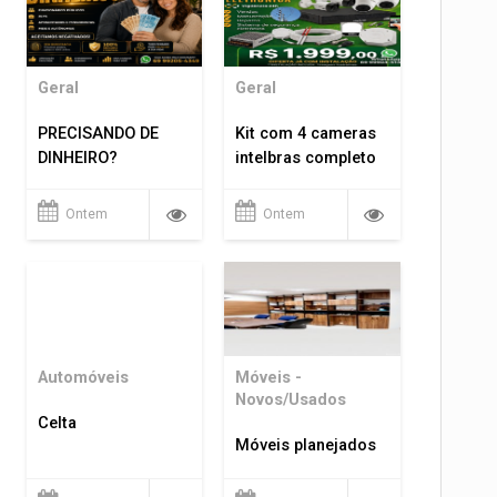
Geral
Geral
PRECISANDO DE
Kit com 4 cameras
DINHEIRO?
intelbras completo
Ontem
Ontem
Automóveis
Móveis -
Novos/Usados
Celta
Móveis planejados