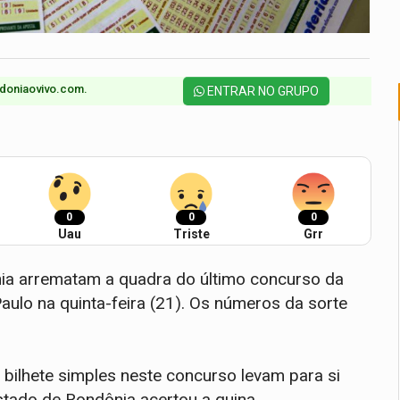
doniaovivo.com.​
ENTRAR NO GRUPO
0
0
0
Uau
Triste
Grr
nia arrematam a quadra do último concurso da
ulo na quinta-feira (21). Os números da sorte
ilhete simples neste concurso levam para si
tado de Rondônia acertou a quina.