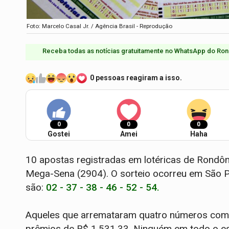
Foto: Marcelo Casal Jr. / Agência Brasil - Reprodução
Receba todas as notícias gratuitamente no WhatsApp do Ron
0 pessoas reagiram a isso.
0
0
0
Gostei
Amei
Haha
10 apostas registradas em lotéricas de Rondô
Mega-Sena (2904). O sorteio ocorreu em São Pa
são:
02 - 37 - 38 - 46 - 52 - 54.
Aqueles que arremataram quatro números com b
prêmios de R$ 1.531,33. Ninguém em todo o es