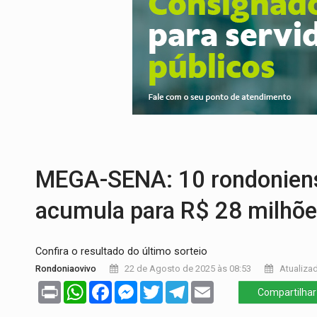
URGENTE:
Colisão entre caminhão e carr
ENCONTRO:
Amazônia Negra ganha projeç
PREVISÃO:
Porto Velho tem chances de c
SINDICATOS UNIDOS:
Assembleia Geral 
PROCESSO SELETIVO:
Rondoniaovivo abr
BRASIL CONTRA O CRIME:
Acusado de gu
MEGA-SENA: 10 rondoniens
acumula para R$ 28 milhõ
Confira o resultado do último sorteio
Rondoniaovivo
22 de Agosto de 2025 às 08:53
Atualizad
Print
WhatsApp
Facebook
Messenger
Twitter
Telegram
Email
Compartilhar