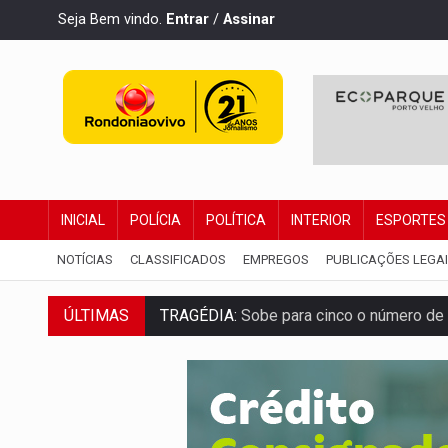
Seja Bem vindo.
Entrar
/
Assinar
INICIAL
POLÍCIA
POLÍTICA
INTERIOR
ESPORTES
NOTÍCIAS
CLASSIFICADOS
EMPREGOS
PUBLICAÇÕES LEGA
TRAGÉDIA:
Sobe para cinco o número de 
ÚLTIMAS
TRANSPORTE DE ARROZ:
MPF assegura c
DEEPFAKE:
Sancionada lei contra violência
COLEGIADO:
Brasil e Rússia discutem ene