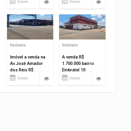
Ontem
Ontem
Imóveis
Imóveis
Imóvel a venda na
A venda R$
Av.José Amador
1.700.000 bairro
dos Reis R$
Embratel 10
1.400.000
apartamentos!
Ontem
Ontem