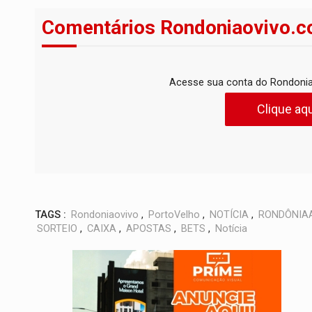
Comentários Rondoniaovivo.c
Acesse sua conta do Rondonia
Clique aqu
TAGS :
Rondoniaovivo
,
PortoVelho
,
NOTÍCIA
,
RONDÔNIA
SORTEIO
,
CAIXA
,
APOSTAS
,
BETS
,
Notícia