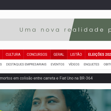
CULTURA
CONCURSOS
GERAL
LISTÃO
ELEIÇÕES 20
IS
DESTAQUES EMPRESARIAIS
EVENTOS
VÍDEOS
ENQUETES
OBIT
mortos em colisão entre carreta e Fiat Uno na BR-364
umprimento da legislação sobre transporte de cargas por em
 sexual infantil na internet e via IA
rgia nuclear, defesa e ciência em Brasília