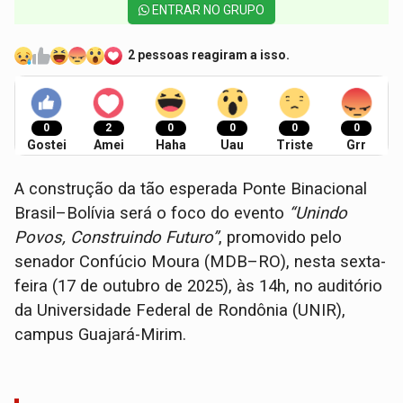
ENTRAR NO GRUPO
2 pessoas reagiram a isso.
0
2
0
0
0
0
Gostei
Amei
Haha
Uau
Triste
Grr
A construção da tão esperada Ponte Binacional
Brasil–Bolívia será o foco do evento
“Unindo
Povos, Construindo Futuro”
, promovido pelo
senador Confúcio Moura (MDB–RO), nesta sexta-
feira (17 de outubro de 2025), às 14h, no auditório
da Universidade Federal de Rondônia (UNIR),
campus Guajará-Mirim.