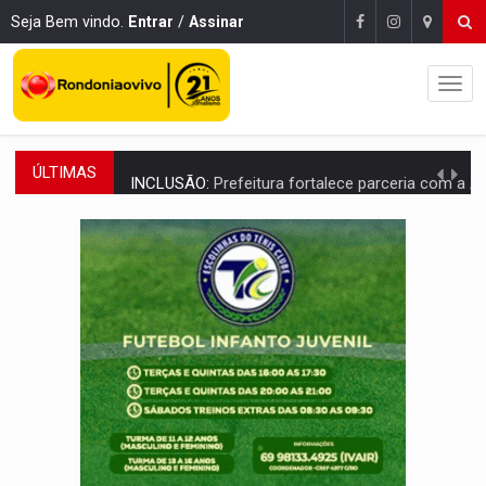
Seja Bem vindo.
Entrar
/
Assinar
ÚLTIMAS
INCLUSÃO:
Prefeitura fortalece parceria com a APAE para ampliar ações v
DEFESA:
Exército testa inovações no combate a drones durante exerc
TEMAS SOCIOAMBIENTAIS:
Em Itapuã do Oeste, CINEMAZÔNIA leva cinema amazônico 
PREVISÃO:
Interior de Rondônia terá sábado (8) de calor intenso
INFRAESTRUTURA:
Após quase 30 anos de espera, asfalto chega ao bairr
A ILHA:
Coreografia de Rondônia estreia na programação do Festival de Dan
ELEIÇÕES 2026:
Sgt. Mouza esclarece 'erro de digitação' em declaração de patrim
JUDICIÁRIO:
Sinjur parabeniza servidores pelo adicional de incentivo com ef