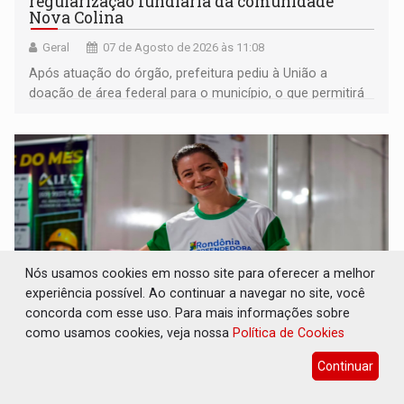
regularização fundiária da comunidade
Nova Colina
Geral
07 de Agosto de 2026 às 11:08
Após atuação do órgão, prefeitura pediu à União a
doação de área federal para o município, o que permitirá
a regularização de ocupantes de boa fé
Nós usamos cookies em nosso site para oferecer a melhor
experiência possível. Ao continuar a navegar no site, você
concorda com esse uso. Para mais informações sobre
como usamos cookies, veja nossa
Política de Cookies
SUCESSO NA ABERTURA: 2ª Feira Rondônia
Continuar
Empreendedora segue no Espaço
Alternativo com entrada gratuita até