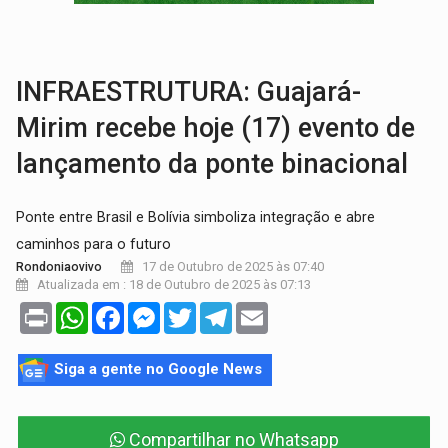
LAZER:
Seis lugares gratuitos para aproveitar o fim de semana e
VÍDEO:
FTICCO e Força Tática prendem membro do CV com arma e drogas em
INFRAESTRUTURA: Guajará-
Mirim recebe hoje (17) evento de
lançamento da ponte binacional
Ponte entre Brasil e Bolívia simboliza integração e abre
caminhos para o futuro
17 de Outubro de 2025 às 07:40
Rondoniaovivo
Atualizada em : 18 de Outubro de 2025 às 07:13
Print
WhatsApp
Facebook
Messenger
Twitter
Telegram
Email
Siga a gente no Google News
Compartilhar no Whatsapp