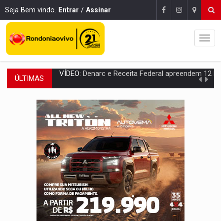
Seja Bem vindo.
Entrar
/
Assinar
ÚLTIMAS
OPERAÇÃO DA PC:
Membros do CV são presos com armas e drogas após c
ENTRADA GRATUITA:
Espetáculo As Marias Somos Nós será apresen
VÍDEO:
Três são presos após furto de motocicleta em frente
CELEBRAÇÃO:
Cerejeiras completa 43 anos de emancipação com progra
SAÚDE:
Anvisa desmente boato sobre presença de plástico ou petr
VÍDEO:
Pitbulls fogem de residência e atacam casal de idosos 
AÇÃO CONJUNTA:
Forças policiais apreendem cerca de 1kg de our
PF ESTÁ APURANDO:
Flávio Bolsonaro escolhe Alfredo Gaspar como vice, alvo de d