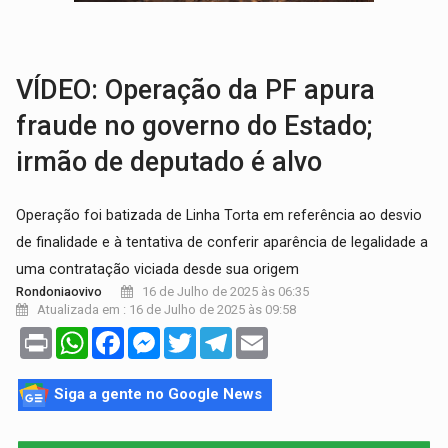
GRAVE:
Homem é esfaqueado no peito durante briga ent
VÍDEO:
Denarc e Receita Federal apreendem 12 kg de skunk e arma que iam
VÍDEO: Operação da PF apura
fraude no governo do Estado;
irmão de deputado é alvo
Operação foi batizada de Linha Torta em referência ao desvio
de finalidade e à tentativa de conferir aparência de legalidade a
uma contratação viciada desde sua origem
16 de Julho de 2025 às 06:35
Rondoniaovivo
Atualizada em : 16 de Julho de 2025 às 09:58
Print
WhatsApp
Facebook
Messenger
Twitter
Telegram
Email
Siga a gente no Google News