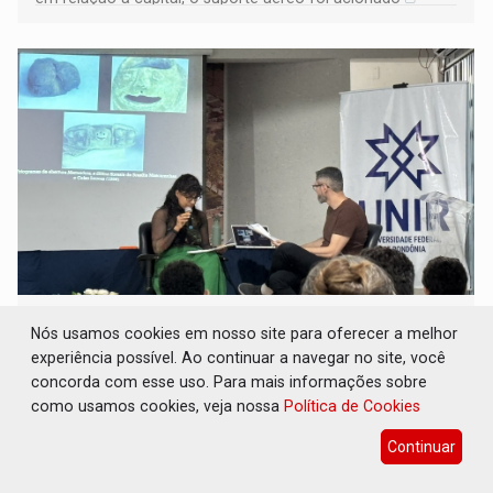
CINEAMAZÔNIA: (Contra)arquivos
Nós usamos cookies em nosso site para oferecer a melhor
resgatam memória de Rondônia sob a ótica
dos vencidos
experiência possível. Ao continuar a navegar no site, você
concorda com esse uso. Para mais informações sobre
Cultura
05 de Agosto de 2026 às 12:44
como usamos cookies, veja nossa
Política de Cookies
Em painel acompanhado pelo Rondoniaovivo,
Continuar
pesquisadores da Unir discutem a preservação do acervo
do século 20 e o legado de Sílvio Tendler, que defendia a