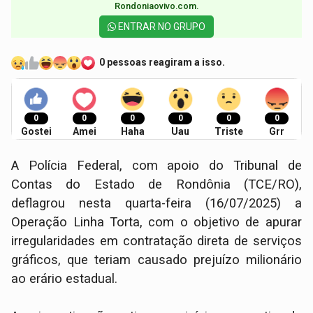
Rondoniaovivo.com.​
ENTRAR NO GRUPO
0 pessoas reagiram a isso.
0
0
0
0
0
0
Gostei
Amei
Haha
Uau
Triste
Grr
A Polícia Federal, com apoio do Tribunal de
Contas do Estado de Rondônia (TCE/RO),
deflagrou nesta quarta-feira (16/07/2025) a
Operação Linha Torta, com o objetivo de apurar
irregularidades em contratação direta de serviços
gráficos, que teriam causado prejuízo milionário
ao erário estadual.