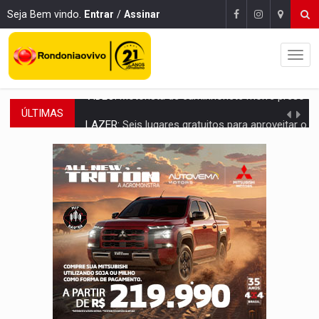
Seja Bem vindo.
Entrar
/
Assinar
ÚLTIMAS
LAZER:
Seis lugares gratuitos para aproveitar o fim de semana e
VÍDEO:
FTICCO e Força Tática prendem membro do CV com arma e drogas em
INCLUSÃO:
Prefeitura fortalece parceria com a APAE para ampliar ações v
DEFESA:
Exército testa inovações no combate a drones durante exerc
TEMAS SOCIOAMBIENTAIS:
Em Itapuã do Oeste, CINEMAZÔNIA leva cinema amazônico 
PREVISÃO:
Interior de Rondônia terá sábado (8) de calor intenso
INFRAESTRUTURA:
Após quase 30 anos de espera, asfalto chega ao bairr
A ILHA:
Coreografia de Rondônia estreia na programação do Festival de Dan