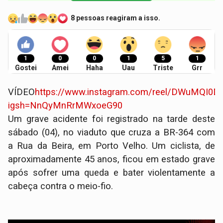
8 pessoas reagiram a isso.
1
0
0
1
5
1
Gostei
Amei
Haha
Uau
Triste
Grr
VÍDEO
https://www.instagram.com/reel/DWuMQI0D
igsh=NnQyMnRrMWxoeG90
​Um grave acidente foi registrado na tarde deste
sábado (04), no viaduto que cruza a BR-364 com
a Rua da Beira, em Porto Velho. Um ciclista, de
aproximadamente 45 anos, ficou em estado grave
após sofrer uma queda e bater violentamente a
cabeça contra o meio-fio.