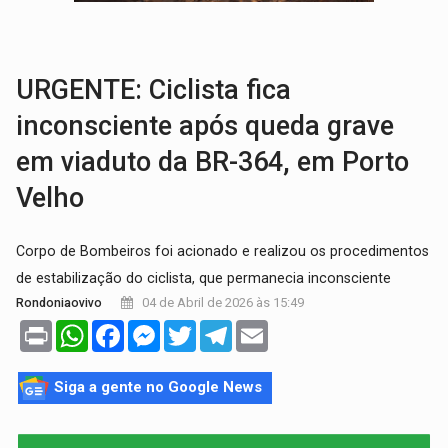
TRÁGICO:
Pai do 'Xandy Motocross' morre em acidente
VÍDEO:
Motorista de caminhonete morre preso às ferragens em colisão com
URGENTE: Ciclista fica
inconsciente após queda grave
em viaduto da BR-364, em Porto
Velho
Corpo de Bombeiros foi acionado e realizou os procedimentos
de estabilização do ciclista, que permanecia inconsciente
04 de Abril de 2026 às 15:49
Rondoniaovivo
Print
WhatsApp
Facebook
Messenger
Twitter
Telegram
Email
Siga a gente no Google News