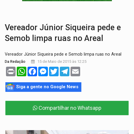
TRÁGICO:
Pai do 'Xandy Motocross' morre em acidente
VÍDEO:
Motorista de caminhonete morre preso às ferragens em colisão com
Vereador Júnior Siqueira pede e
Semob limpa ruas no Areal
Vereador Júnior Siqueira pede e Semob limpa ruas no Areal
15 de Maio de 2015 às 12:25
Da Redação
Print
WhatsApp
Facebook
Messenger
Twitter
Telegram
Email
Siga a gente no Google News
Compartilhar no Whatsapp