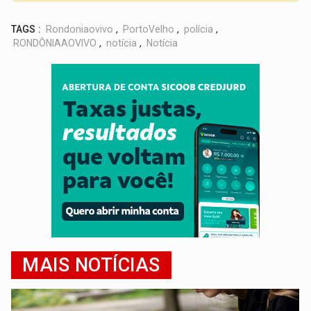
TAGS :
Rondoniaovivo
,
PortoVelho
,
polícia
,
RONDÔNIAAOVIVO
,
notícia
,
Notícia
MAIS NOTÍCIAS