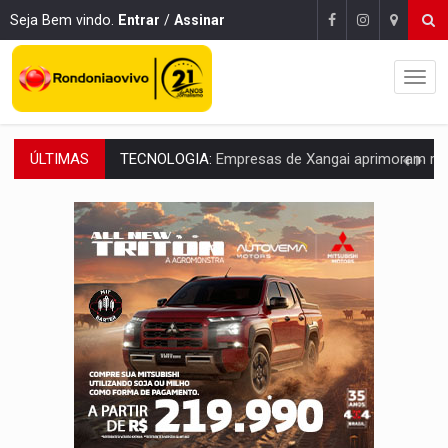
Seja Bem vindo.
Entrar
/
Assinar
ÚLTIMAS
PROTEGE A TERRA:
China descobre como explodir asteroide com bomba n
VÍDEO:
Motociclista morre após bater na traseira de camin
PARECE UM NUGGET:
Essa receita com frango virou o meu ja
EMPREENDEDORISMO:
7 negócios que podem começar com pouco dinheiro e vi
GIGANTE DA AMÉRICA:
Brasil reúne dimensão continental e posição estratégic
INDEPENDÊNCIA:
10 dicas importantes para quem quer mo
VARCENA:
Cientistas descobrem nova espécie de rã em florestas alagada
BARGANHA:
Vai comprar celular usado? Veja como consultar o a