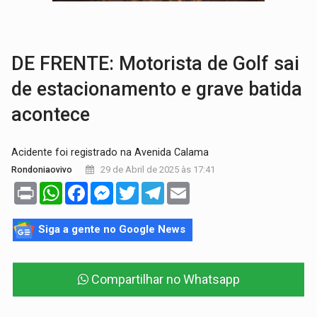
AMOR PERDIDO DÓI:
Luto amoroso não tem prazo, mas exige aten
TECNOLOGIA:
Empresas de Xangai aprimoram robôs de IA incorporada em 
DE FRENTE: Motorista de Golf sai
de estacionamento e grave batida
acontece
Acidente foi registrado na Avenida Calama
29 de Abril de 2025 às 17:41
Rondoniaovivo
Print
WhatsApp
Facebook
Messenger
Twitter
Telegram
Email
Siga a gente no Google News
Compartilhar no Whatsapp