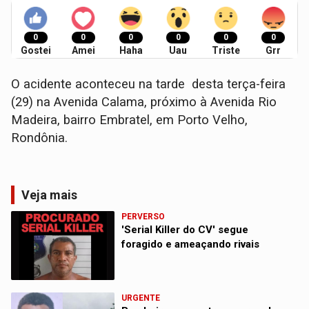
0
0
0
0
0
0
Gostei
Amei
Haha
Uau
Triste
Grr
O acidente aconteceu na tarde desta terça-feira
(29) na Avenida Calama, próximo à Avenida Rio
Madeira, bairro Embratel, em Porto Velho,
Rondônia.
Veja mais
PERVERSO
'Serial Killer do CV' segue
foragido e ameaçando rivais
URGENTE