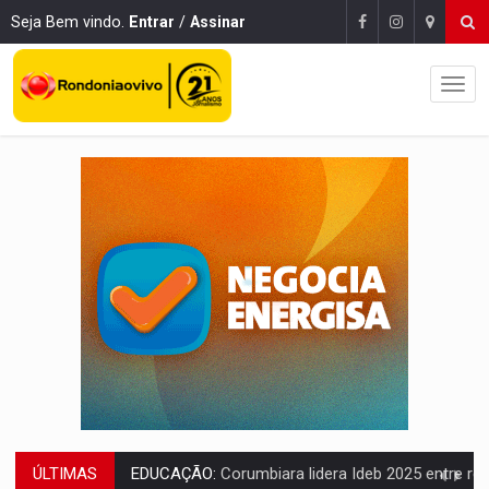
Seja Bem vindo.
Entrar
/
Assinar
ÚLTIMAS
COMPETIÇÕES:
Joer 2026 inicia fases regionais e reúne mais de 7,3 mil