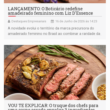
LANÇAMENTO: O Boticário redefine
amadeirado feminino com Liz D'Essence
Destaques Empresariais
16 de Junho de 2026 às 14:23
A novidade evolui o território da marca precursora do
amadeirado feminino no Brasil ao combinar a raridade da
Base de Laire Íris Nobre exclusiva da marca a uma
construção olfativa que confere rastro marcante e dulçor
na medida
VOU TE EXPLICAR: O truque dos chefs para
uma carne assada envolve 3 ingredientes