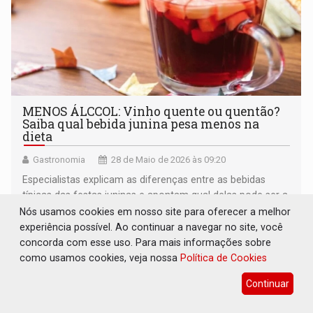
MENOS ÁLCCOL: Vinho quente ou quentão?
Saiba qual bebida junina pesa menos na
dieta
Gastronomia
28 de Maio de 2026 às 09:20
Especialistas explicam as diferenças entre as bebidas
típicas das festas juninas e apontam qual delas pode ser a
melhor opção para evitar exageros
Nós usamos cookies em nosso site para oferecer a melhor
experiência possível. Ao continuar a navegar no site, você
concorda com esse uso. Para mais informações sobre
como usamos cookies, veja nossa
Política de Cookies
Continuar