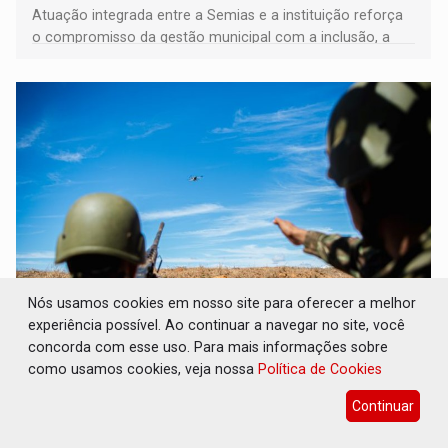
Atuação integrada entre a Semias e a instituição reforça
o compromisso da gestão municipal com a inclusão, a
acessibilidade e a garantia de direitos
Nós usamos cookies em nosso site para oferecer a melhor
experiência possível. Ao continuar a navegar no site, você
DEFESA: Exército testa inovações no
combate a drones durante exercício
concorda com esse uso. Para mais informações sobre
antiaéreo
como usamos cookies, veja nossa
Política de Cookies
Geral
07 de Agosto de 2026 às 18:30
Continuar
Conduzido pelo Comando de Defesa Antiaérea do