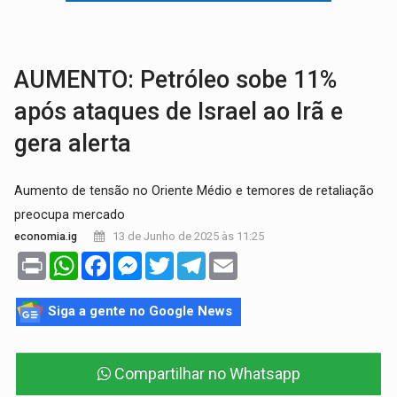
VÍDEO:
Líder religioso é preso por abusar de fiéis sob pretexto de 'pro
LEVANTAMENTO:
Brasil tem uma história marcada por guerras, revoltas e con
AUMENTO: Petróleo sobe 11%
após ataques de Israel ao Irã e
gera alerta
Aumento de tensão no Oriente Médio e temores de retaliação
preocupa mercado
13 de Junho de 2025 às 11:25
economia.ig
Print
WhatsApp
Facebook
Messenger
Twitter
Telegram
Email
Siga a gente no Google News
Compartilhar no Whatsapp