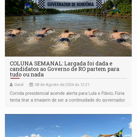
COLUNA SEMANAL: Largada foi dada e
candidatos ao Governo de RO partem para
tudo ou nada
Geral
08 de Agosto de 2026 às 12:21
Corrida presidencial acende alerta para Lula e Flávio; Fúria
tenta tirar a imagem de ser a continuidade do governador
Marcos Rocha; ex-prefeito Hildon Chaves parece ainda
não ter entrado no modo eleição; ABAV faz evento em
Porto Velho