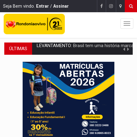
Seja Bem vindo.
Entrar
/
Assinar
ÚLTIMAS
LAMENTÁVEL:
Mulher é encontrada morta dentro de residência e
'XANDY DO MOTOCROSS':
Pai morre em acidente na BR-364 duas semanas após condena
PESO DO VOTO:
Cinco maiores colégios eleitorais concentram 53,7% dos v
COLUNA SEMANAL:
Largada foi dada e candidatos ao Governo de RO partem 
SOB SUSPEITA:
Entrega de 286 máquinas em Rondônia coincide com investig
ARTIGO:
Reter até 50% no distrato imobiliário é legal, mas não pode 
DO HOSPITAL AO CAMPO:
Veja as mais de 200 ações de Marcos Rogé
EXPANSÃO:
Grupo Nova Era amplia presença em PVH e transforma Aramix em