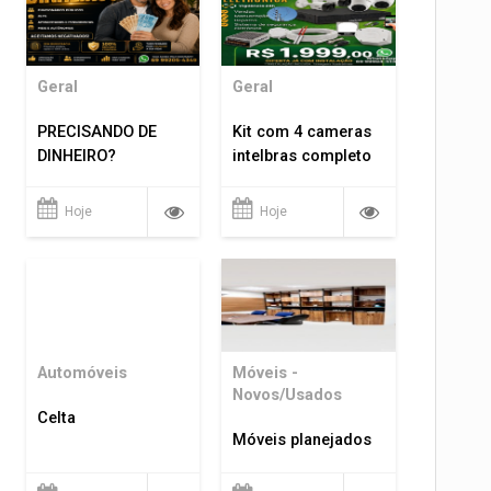
Geral
Geral
PRECISANDO DE
Kit com 4 cameras
DINHEIRO?
intelbras completo
Hoje
Hoje
Automóveis
Móveis -
Novos/Usados
Celta
Móveis planejados