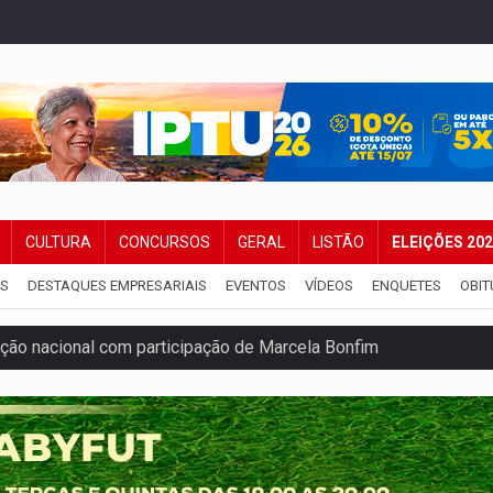
CULTURA
CONCURSOS
GERAL
LISTÃO
ELEIÇÕES 20
IS
DESTAQUES EMPRESARIAIS
EVENTOS
VÍDEOS
ENQUETES
OBIT
ão nacional com participação de Marcela Bonfim
huvas isoladas nesta sexta-feira (7)
delibera greve da educação municipal em Porto Velho
e oficina de Comunicação com oportunidade de integrar equipe