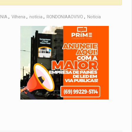
NIA
,
Vilhena
,
notícia
,
RONDONIAAOVIVO
,
Notícia