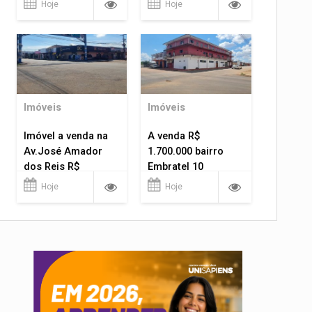
Hoje
Hoje
Imóveis
Imóveis
Imóvel a venda na
A venda R$
Av.José Amador
1.700.000 bairro
dos Reis R$
Embratel 10
1.400.000
apartamentos!
Hoje
Hoje