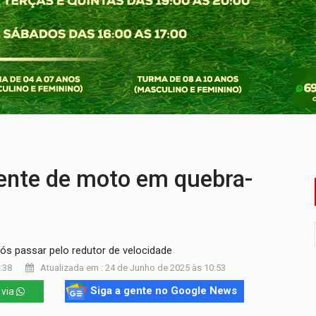
romove reflexão sobre trajetória da Lei Maria da Penha
 fim do ano para regularização de débitos
 beneficia 60 famílias com geladeiras e ventiladores novos
ação de réu a 21 anos de prisão em Espigão do Oeste
ndônia apresenta indisponibilidade com erro 451
o deixa quatro mortos e um em estado grave na BR
nte de moto em quebra-
ós passar pelo redutor de velocidade
:38
Atualizada em : 24 de Junho de 2025 às 10:53
Siga a gente no Google News
 via