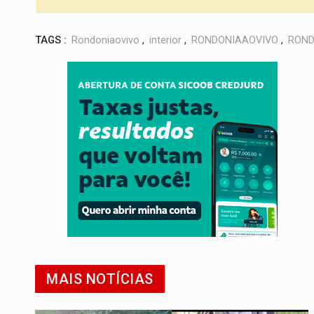
TAGS :
Rondoniaovivo
,
interior
,
RONDONIAAOVIVO
,
ROND
MAIS NOTÍCIAS