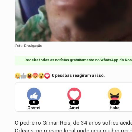
Foto: Divulgação
Receba todas as notícias gratuitamente no WhatsApp do Ron
0 pessoas reagiram a isso.
0
0
0
Gostei
Amei
Haha
O pedreiro Gilmar Reis, de 34 anos sofreu acid
Orleans, no mesmo local onde uma mulher perd