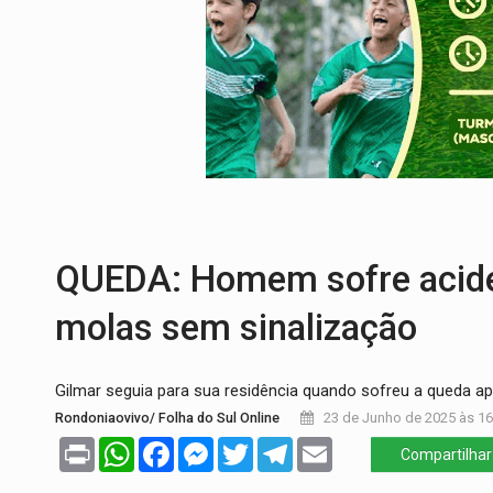
AGOSTO LILÁS:
MPRO lança de portal e p
REGULARIZAÇÃO:
Refis 2026 segue até o
ROLIM DE MOURA:
Programa da Energisa
VIOLÊNCIA VICÁRIA:
MPRO obtém conden
INDISPONÍVEL:
Transparência do Cindero
URGENTE:
Colisão entre caminhão e carr
QUEDA: Homem sofre acide
molas sem sinalização
Gilmar seguia para sua residência quando sofreu a queda ap
Rondoniaovivo/ Folha do Sul Online
23 de Junho de 2025 às 16
Print
WhatsApp
Facebook
Messenger
Twitter
Telegram
Email
Compartilhar