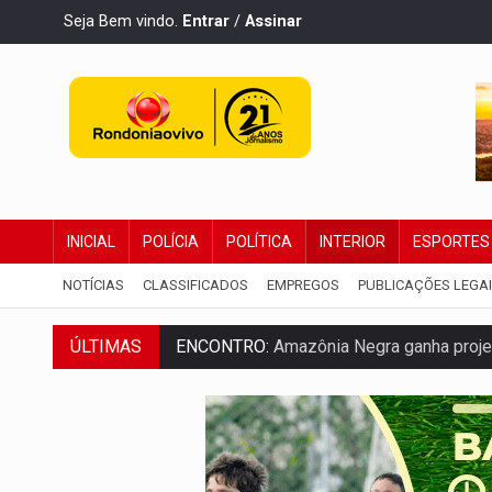
Seja Bem vindo.
Entrar
/
Assinar
INICIAL
POLÍCIA
POLÍTICA
INTERIOR
ESPORTES
NOTÍCIAS
CLASSIFICADOS
EMPREGOS
PUBLICAÇÕES LEGA
ÚLTIMAS
ENCONTRO:
Amazônia Negra ganha projeç
PREVISÃO:
Porto Velho tem chances de c
SINDICATOS UNIDOS:
Assembleia Geral 
PROCESSO SELETIVO:
Rondoniaovivo abr