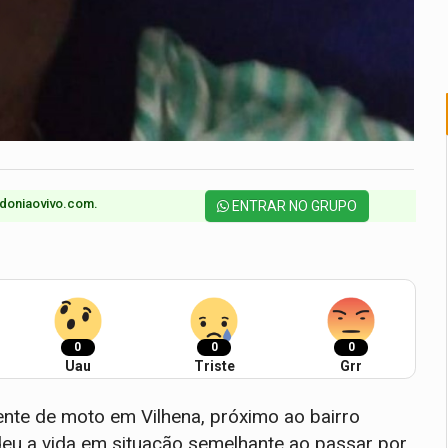
doniaovivo.com.​
ENTRAR NO GRUPO
0
0
0
Uau
Triste
Grr
ente de moto em Vilhena, próximo ao bairro
eu a vida em situação semelhante ao passar por