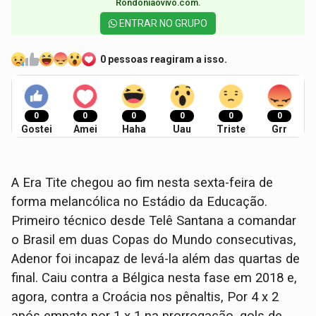
Rondoniaovivo.com.​
ENTRAR NO GRUPO
0 pessoas reagiram a isso.
0
0
0
0
0
0
Gostei
Amei
Haha
Uau
Triste
Grr
A Era Tite chegou ao fim nesta sexta-feira de
forma melancólica no Estádio da Educação.
Primeiro técnico desde Telê Santana a comandar
o Brasil em duas Copas do Mundo consecutivas,
Adenor foi incapaz de levá-la além das quartas de
final. Caiu contra a Bélgica nesta fase em 2018 e,
agora, contra a Croácia nos pênaltis, Por 4 x 2