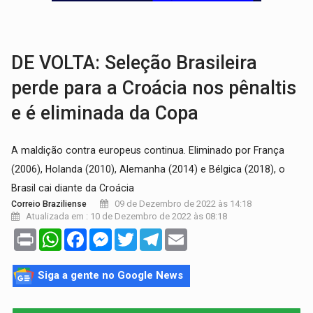
ARTIGO:
Reter até 50% no distrato imobiliário é legal, mas não pode 
DO HOSPITAL AO CAMPO:
Veja as mais de 200 ações de Marcos Rogé
DE VOLTA: Seleção Brasileira
perde para a Croácia nos pênaltis
e é eliminada da Copa
A maldição contra europeus continua. Eliminado por França
(2006), Holanda (2010), Alemanha (2014) e Bélgica (2018), o
Brasil cai diante da Croácia
09 de Dezembro de 2022 às 14:18
Correio Braziliense
Atualizada em : 10 de Dezembro de 2022 às 08:18
Print
WhatsApp
Facebook
Messenger
Twitter
Telegram
Email
Siga a gente no Google News