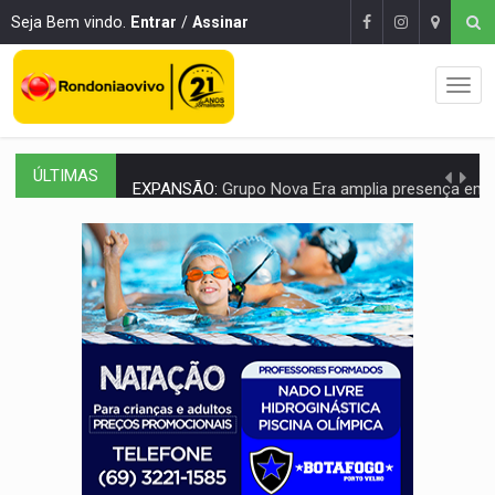
Seja Bem vindo.
Entrar
/
Assinar
ÚLTIMAS
EXPANSÃO:
Grupo Nova Era amplia presença em PVH e transforma Aramix em
ROTA GLOBAL:
PCC amplia presença internacional e transforma Brasil em cor
CONEXÃO RONDONIAOVIVO:
Museólogo Antônio Ocampo conduz a história de uma
EXTENSÃO DE DANOS:
Ferroviários pedem ao Iphan recuperação de área atingid
VARIANDO O CARDÁPIO:
Veja essa receita de carne assada para o a
PREJUÍZO AOS ESTUDANTES:
Greve dos professores em PVH é considerada 
POSSESSÃO DE DEBORAH LOGAN:
Terror mistura mistério e filmagens quase
TRANSPARÊNCIA:
TCE reúne candidatos ao Governo e apresenta diagnó