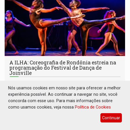
A ILHA: Coreografia de Rondônia estreia na
programação do Festival de Dança de
Joinville
Cultura
07 de Agosto de 2026 às 16:25
Nós usamos cookies em nosso site para oferecer a melhor
A movimentação cria uma metáfora visual sobre a
experiência possível. Ao continuar a navegar no site, você
condição individual e o desejo humano de
concorda com esse uso. Para mais informações sobre
pertencimento
como usamos cookies, veja nossa
Política de Cookies
Continuar